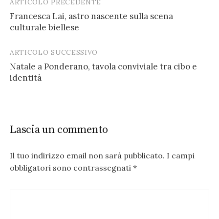
ARTICOLO PRECEDENTE
Post
Francesca Lai, astro nascente sulla scena
navigation
culturale biellese
ARTICOLO SUCCESSIVO
Natale a Ponderano, tavola conviviale tra cibo e
identità
Lascia un commento
Il tuo indirizzo email non sarà pubblicato.
I campi
obbligatori sono contrassegnati
*