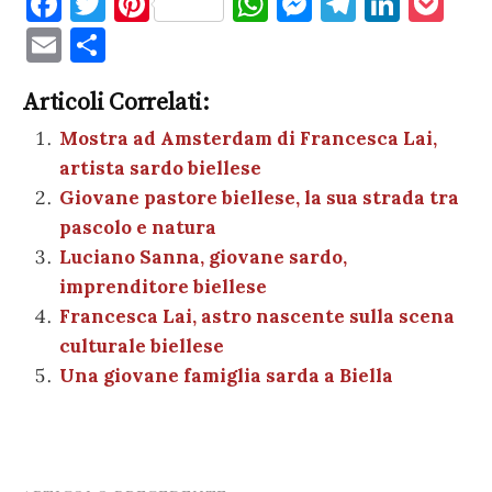
F
T
Pi
W
M
T
Li
P
a
w
nt
h
es
el
n
o
E
C
c
it
er
at
se
e
k
c
m
o
e
te
es
s
n
gr
e
k
Articoli Correlati:
ai
n
b
r
t
A
g
a
dI
et
Mostra ad Amsterdam di Francesca Lai,
l
di
artista sardo biellese
o
p
er
m
n
vi
Giovane pastore biellese, la sua strada tra
o
p
di
pascolo e natura
k
Luciano Sanna, giovane sardo,
imprenditore biellese
Francesca Lai, astro nascente sulla scena
culturale biellese
Una giovane famiglia sarda a Biella