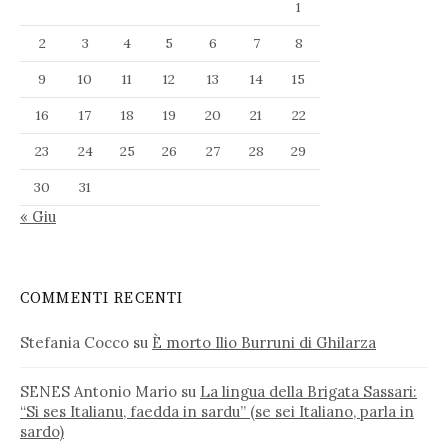
1
2
3
4
5
6
7
8
9
10
11
12
13
14
15
16
17
18
19
20
21
22
23
24
25
26
27
28
29
30
31
« Giu
COMMENTI RECENTI
Stefania Cocco
su
È morto Ilio Burruni di Ghilarza
SENES Antonio Mario
su
La lingua della Brigata Sassari:
“Si ses Italianu, faedda in sardu” (se sei Italiano, parla in
sardo)