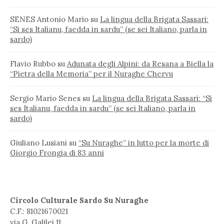
SENES Antonio Mario
su
La lingua della Brigata Sassari:
“Si ses Italianu, faedda in sardu” (se sei Italiano, parla in
sardo)
Flavio Rubbo
su
Adunata degli Alpini: da Resana a Biella la
“Pietra della Memoria” per il Nuraghe Chervu
Sergio Mario Senes
su
La lingua della Brigata Sassari: “Si
ses Italianu, faedda in sardu” (se sei Italiano, parla in
sardo)
Giuliano Lusiani
su
“Su Nuraghe” in lutto per la morte di
Giorgio Frongia di 83 anni
Circolo Culturale Sardo Su Nuraghe
C.F.: 81021670021
via G. Galilei 11