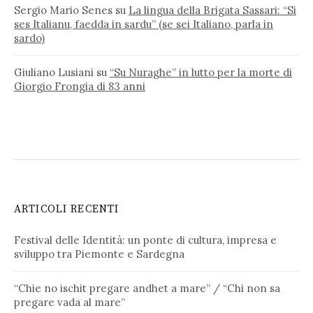
Sergio Mario Senes
su
La lingua della Brigata Sassari: “Si
ses Italianu, faedda in sardu” (se sei Italiano, parla in
sardo)
Giuliano Lusiani
su
“Su Nuraghe” in lutto per la morte di
Giorgio Frongia di 83 anni
ARTICOLI RECENTI
Festival delle Identità: un ponte di cultura, impresa e
sviluppo tra Piemonte e Sardegna
“Chie no ischit pregare andhet a mare” / “Chi non sa
pregare vada al mare”