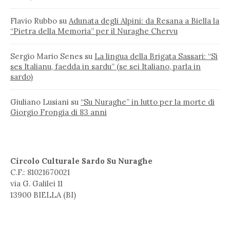
Flavio Rubbo
su
Adunata degli Alpini: da Resana a Biella la
“Pietra della Memoria” per il Nuraghe Chervu
Sergio Mario Senes
su
La lingua della Brigata Sassari: “Si
ses Italianu, faedda in sardu” (se sei Italiano, parla in
sardo)
Giuliano Lusiani
su
“Su Nuraghe” in lutto per la morte di
Giorgio Frongia di 83 anni
Circolo Culturale Sardo Su Nuraghe
C.F.: 81021670021
via G. Galilei 11
13900 BIELLA (BI)