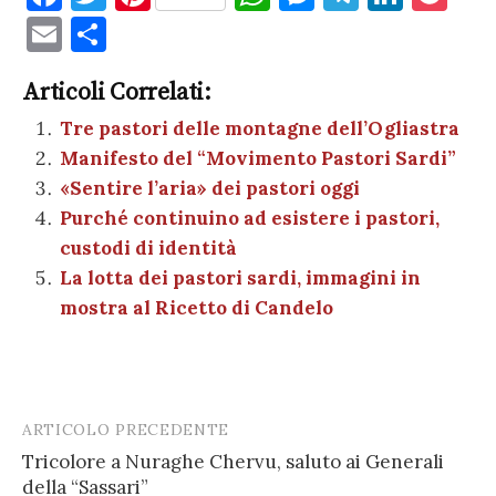
a
w
nt
h
es
el
n
o
E
C
c
it
er
at
se
e
k
c
m
o
e
te
es
s
n
gr
e
k
Articoli Correlati:
ai
n
b
r
t
A
g
a
dI
et
Tre pastori delle montagne dell’Ogliastra
l
di
Manifesto del “Movimento Pastori Sardi”
o
p
er
m
n
vi
«Sentire l’aria» dei pastori oggi
o
p
di
Purché continuino ad esistere i pastori,
k
custodi di identità
La lotta dei pastori sardi, immagini in
mostra al Ricetto di Candelo
ARTICOLO PRECEDENTE
Post
Tricolore a Nuraghe Chervu, saluto ai Generali
navigation
della “Sassari”