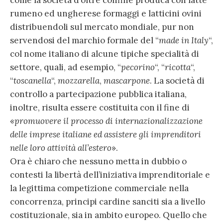
come la società d’oltre confine produca con latte
rumeno ed ungherese formaggi e latticini ovini
distribuendoli sul mercato mondiale, pur non
servendosi del marchio formale del “
made in Italy
“,
col nome italiano di alcune tipiche specialità di
settore, quali, ad esempio, “
pecorino
“, “
ricotta
“,
“
toscanella
“,
mozzarella
,
mascarpone
. La società di
controllo a partecipazione pubblica italiana,
inoltre, risulta essere costituita con il fine di
«
promuovere il processo di internazionalizzazione
delle imprese italiane ed assistere gli imprenditori
nelle loro attività all’estero
».
Ora è chiaro che nessuno metta in dubbio o
contesti la libertà dell’iniziativa imprenditoriale e
la legittima competizione commerciale nella
concorrenza, principi cardine sanciti sia a livello
costituzionale, sia in ambito europeo. Quello che