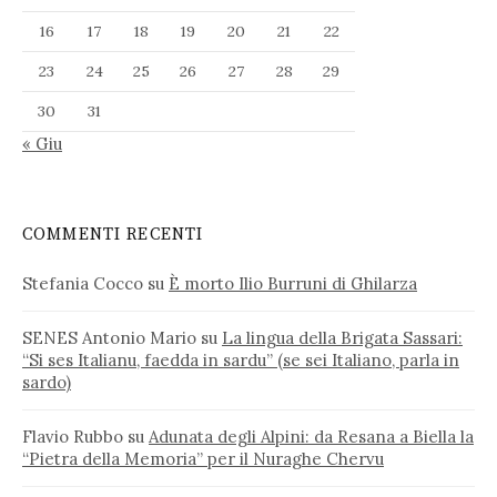
16
17
18
19
20
21
22
23
24
25
26
27
28
29
30
31
« Giu
COMMENTI RECENTI
Stefania Cocco
su
È morto Ilio Burruni di Ghilarza
SENES Antonio Mario
su
La lingua della Brigata Sassari:
“Si ses Italianu, faedda in sardu” (se sei Italiano, parla in
sardo)
Flavio Rubbo
su
Adunata degli Alpini: da Resana a Biella la
“Pietra della Memoria” per il Nuraghe Chervu