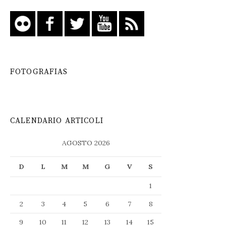
FOTOGRAFIAS
CALENDARIO ARTICOLI
AGOSTO 2026
D
L
M
M
G
V
S
1
2
3
4
5
6
7
8
9
10
11
12
13
14
15