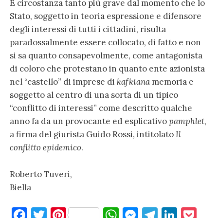
È circostanza tanto più grave dal momento che lo
Stato, soggetto in teoria espressione e difensore
degli interessi di tutti i cittadini, risulta
paradossalmente essere collocato, di fatto e non
si sa quanto consapevolmente, come antagonista
di coloro che protestano in quanto ente azionista
nel “castello” di imprese di
kafkiana
memoria e
soggetto al centro di una sorta di un tipico
“conflitto di interessi” come descritto qualche
anno fa da un provocante ed esplicativo
pamphlet
,
a firma del giurista Guido Rossi, intitolato
Il
conflitto epidemico
.
Roberto Tuveri,
Biella
F
T
Pi
W
M
T
Li
P