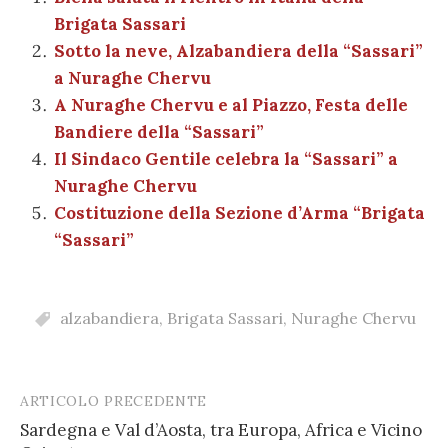
b
r
t
A
g
a
dI
et
l
di
Brigata Sassari
o
p
er
m
n
vi
Sotto la neve, Alzabandiera della “Sassari”
o
p
di
a Nuraghe Chervu
k
A Nuraghe Chervu e al Piazzo, Festa delle
Bandiere della “Sassari”
Il Sindaco Gentile celebra la “Sassari” a
Nuraghe Chervu
Costituzione della Sezione d’Arma “Brigata
“Sassari”
alzabandiera
,
Brigata Sassari
,
Nuraghe Chervu
ARTICOLO PRECEDENTE
Post
Sardegna e Val d’Aosta, tra Europa, Africa e Vicino
navigation