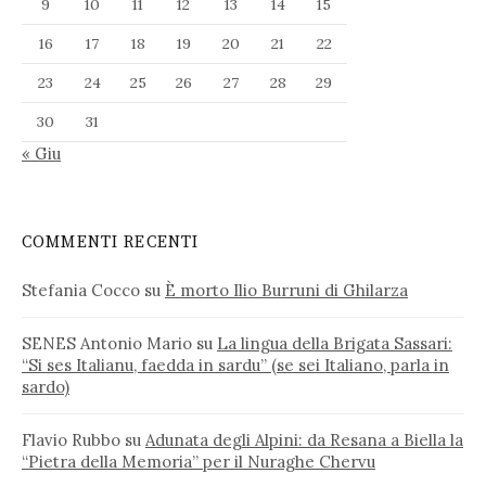
9
10
11
12
13
14
15
16
17
18
19
20
21
22
23
24
25
26
27
28
29
30
31
« Giu
COMMENTI RECENTI
Stefania Cocco
su
È morto Ilio Burruni di Ghilarza
SENES Antonio Mario
su
La lingua della Brigata Sassari:
“Si ses Italianu, faedda in sardu” (se sei Italiano, parla in
sardo)
Flavio Rubbo
su
Adunata degli Alpini: da Resana a Biella la
“Pietra della Memoria” per il Nuraghe Chervu