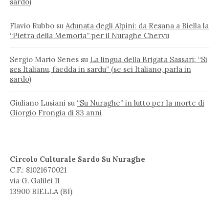
sardo)
Flavio Rubbo
su
Adunata degli Alpini: da Resana a Biella la
“Pietra della Memoria” per il Nuraghe Chervu
Sergio Mario Senes
su
La lingua della Brigata Sassari: “Si
ses Italianu, faedda in sardu” (se sei Italiano, parla in
sardo)
Giuliano Lusiani
su
“Su Nuraghe” in lutto per la morte di
Giorgio Frongia di 83 anni
Circolo Culturale Sardo Su Nuraghe
C.F.: 81021670021
via G. Galilei 11
13900 BIELLA (BI)