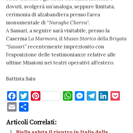
dovuti, svolgerà un’analoga, seppure limitata,
cerimonia di alzabandiera presso l’area
monumentale di “
Nuraghe Chervu
“.
A Sassari, a seguire sarà visitabile, presso la
Caserma
La Marmora
, il
Museo Storico della Brigata
“Sassari”
recentemente impreziosito con
l’esposizione delle testimonianze relative alle
ultime Missioni nei teatri operativi all’estero.
Battista Saiu
F
T
Pi
W
M
T
Li
P
a
w
nt
h
es
el
n
o
E
C
c
it
er
at
se
e
k
c
m
o
e
te
es
s
n
gr
e
k
Articoli Correlati:
ai
n
Biella saluta il rientro in Italia della