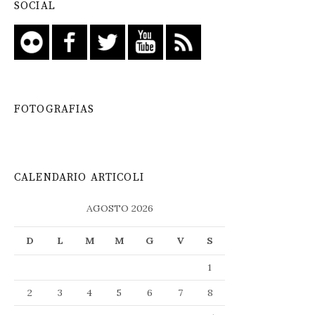
SOCIAL
FOTOGRAFIAS
CALENDARIO ARTICOLI
AGOSTO 2026
D
L
M
M
G
V
S
1
2
3
4
5
6
7
8