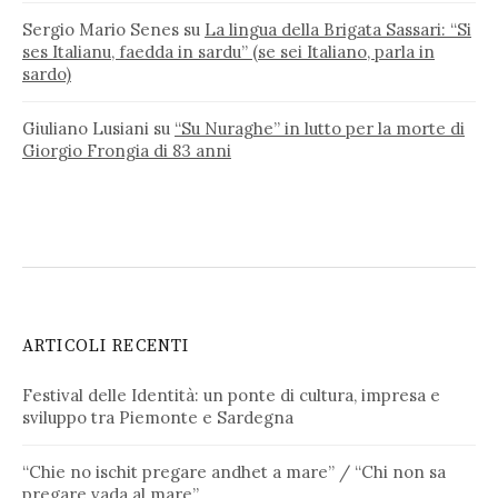
Sergio Mario Senes
su
La lingua della Brigata Sassari: “Si
ses Italianu, faedda in sardu” (se sei Italiano, parla in
sardo)
Giuliano Lusiani
su
“Su Nuraghe” in lutto per la morte di
Giorgio Frongia di 83 anni
ARTICOLI RECENTI
Festival delle Identità: un ponte di cultura, impresa e
sviluppo tra Piemonte e Sardegna
“Chie no ischit pregare andhet a mare” / “Chi non sa
pregare vada al mare”