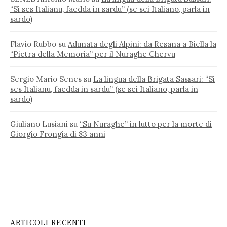
“Si ses Italianu, faedda in sardu” (se sei Italiano, parla in
sardo)
Flavio Rubbo
su
Adunata degli Alpini: da Resana a Biella la
“Pietra della Memoria” per il Nuraghe Chervu
Sergio Mario Senes
su
La lingua della Brigata Sassari: “Si
ses Italianu, faedda in sardu” (se sei Italiano, parla in
sardo)
Giuliano Lusiani
su
“Su Nuraghe” in lutto per la morte di
Giorgio Frongia di 83 anni
ARTICOLI RECENTI