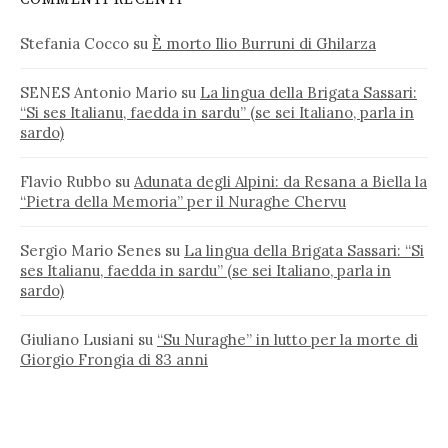
Stefania Cocco
su
È morto Ilio Burruni di Ghilarza
SENES Antonio Mario
su
La lingua della Brigata Sassari:
“Si ses Italianu, faedda in sardu” (se sei Italiano, parla in
sardo)
Flavio Rubbo
su
Adunata degli Alpini: da Resana a Biella la
“Pietra della Memoria” per il Nuraghe Chervu
Sergio Mario Senes
su
La lingua della Brigata Sassari: “Si
ses Italianu, faedda in sardu” (se sei Italiano, parla in
sardo)
Giuliano Lusiani
su
“Su Nuraghe” in lutto per la morte di
Giorgio Frongia di 83 anni