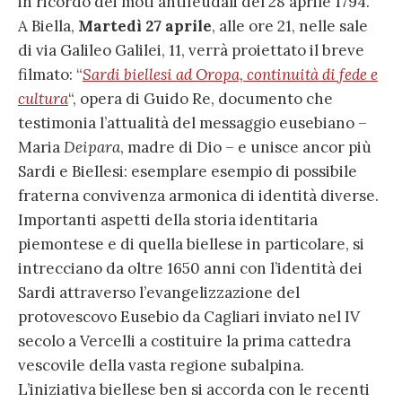
in ricordo dei moti antifeudali del 28 aprile 1794.
A Biella,
Martedì 27 aprile
, alle ore 21, nelle sale
di via Galileo Galilei, 11, verrà proiettato il breve
filmato: “
Sardi biellesi ad Oropa, continuità di fede e
cultura
“, opera di Guido Re, documento che
testimonia l’attualità del messaggio eusebiano –
Maria
Deipara
, madre di Dio – e unisce ancor più
Sardi e Biellesi: esemplare esempio di possibile
fraterna convivenza armonica di identità diverse.
Importanti aspetti della storia identitaria
piemontese e di quella biellese in particolare, si
intrecciano da oltre 1650 anni con l’identità dei
Sardi attraverso l’evangelizzazione del
protovescovo Eusebio da Cagliari inviato nel IV
secolo a Vercelli a costituire la prima cattedra
vescovile della vasta regione subalpina.
L’iniziativa biellese ben si accorda con le recenti