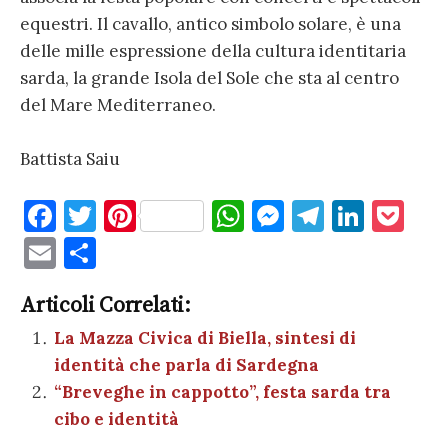
equestri. Il cavallo, antico simbolo solare, è una
delle mille espressione della cultura identitaria
sarda, la grande Isola del Sole che sta al centro
del Mare Mediterraneo.
Battista Saiu
F
T
Pi
W
M
T
Li
P
a
w
nt
h
es
el
n
o
E
C
c
it
er
at
se
e
k
c
m
o
e
te
es
s
n
gr
e
k
Articoli Correlati:
ai
n
b
r
t
A
g
a
dI
et
La Mazza Civica di Biella, sintesi di
l
di
identità che parla di Sardegna
o
p
er
m
n
vi
“Breveghe in cappotto”, festa sarda tra
o
p
di
cibo e identità
k