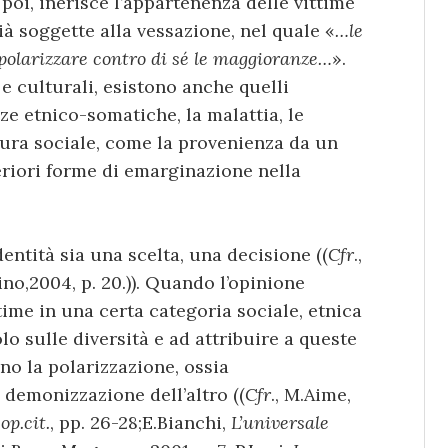
, poi, inerisce l’appartenenza delle vittime
à soggette alla vessazione, nel quale «
…le
polarizzare contro di sé le maggioranze…
».
 e culturali, esistono anche quelli
ze etnico-somatiche, la malattia, le
atura sociale, come la provenienza da un
teriori forme di emarginazione nella
dentità sia una scelta, una decisione ((
Cfr
.,
ino,2004, p. 20.)). Quando l’opinione
time in una certa categoria sociale, etnica
olo sulle diversità e ad attribuire a queste
ano la polarizzazione, ossia
a demonizzazione dell’altro ((
Cfr
., M.Aime,
,
op.cit.
, pp. 26-28;E.Bianchi,
L’universale