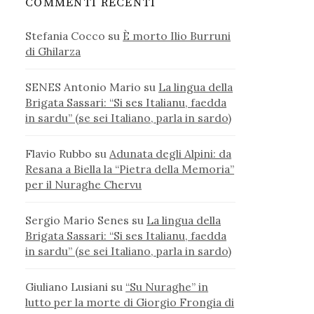
COMMENTI RECENTI
Stefania Cocco
su
È morto Ilio Burruni
di Ghilarza
SENES Antonio Mario
su
La lingua della
Brigata Sassari: “Si ses Italianu, faedda
in sardu” (se sei Italiano, parla in sardo)
Flavio Rubbo
su
Adunata degli Alpini: da
Resana a Biella la “Pietra della Memoria”
per il Nuraghe Chervu
Sergio Mario Senes
su
La lingua della
Brigata Sassari: “Si ses Italianu, faedda
in sardu” (se sei Italiano, parla in sardo)
Giuliano Lusiani
su
“Su Nuraghe” in
lutto per la morte di Giorgio Frongia di