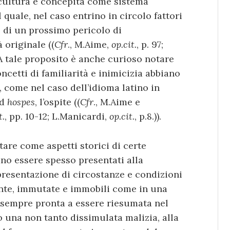
cultura è concepita come sistema
 quale, nel caso entrino in circolo fattori
e di un prossimo pericolo di
 originale ((
Cfr
., M.Aime,
op.cit.
, p. 97;
). A tale proposito è anche curioso notare
cetti di familiarità e inimicizia abbiano
 come nel caso dell’idioma latino in
ed
hospes
, l’ospite ((
Cfr
., M.Aime e
t.
, pp. 10-12; L.Manicardi,
op.cit.
, p.8.)).
otare come aspetti storici di certe
ano essere spesso presentati alla
ppresentazione di circostanze e condizioni
nte, immutate e immobili come in una
e sempre pronta a essere riesumata nel
 una non tanto dissimulata malizia, alla