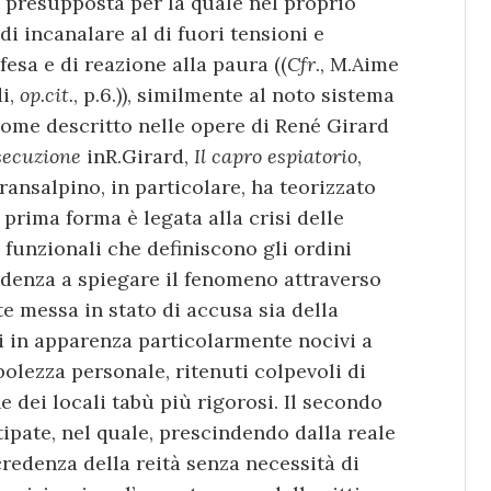
 presupposta per la quale nel proprio
 di incanalare al di fuori tensioni e
fesa e di reazione alla paura ((
Cfr
., M.Aime
di,
op.cit.
, p.6.)), similmente al noto sistema
,come descritto nelle opere di René Girard
rsecuzione
inR.Girard,
Il capro espiatorio
,
transalpino, in particolare, ha teorizzato
 prima forma è legata alla crisi delle
 funzionali che definiscono gli ordini
endenza a spiegare il fenomeno attraverso
e messa in stato di accusa sia della
ui in apparenza particolarmente nocivi a
olezza personale, ritenuti colpevoli di
e dei locali tabù più rigorosi. Il secondo
ipate, nel quale, prescindendo dalla reale
redenza della reità senza necessità di