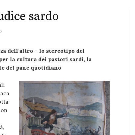
iudice sardo
o
a dell’altro – lo stereotipo del
er la cultura dei pastori sardi, la
te del pane quotidiano
li
naca
otta
non
à,