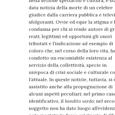
nella sezione spettacoli e cultura, è st
data notizia della morte di un celebre
giudice dalla carriera pubblica e telev
sfolgoranti. Ovvie ed eque la stigma e 
condanna per chi si rende autore di gr
reati; legittimi ed opportuni gli onori
tributati e l’indicazione ad esempio di
coloro che, nel corso della loro vita, 
condotto un encomiabile esistenza al
servizio della collettività, specie in
un’epoca di crisi sociale e culturale 
l’attuale. In queste notizie, tuttavia, si 
assistito anche alla propugnazione di
alcuni aspetti peculiari: nel primo caso,
identificativo, il
bandito sardo
; nel sec
soggetto non ha dato luogo all’evidenzi