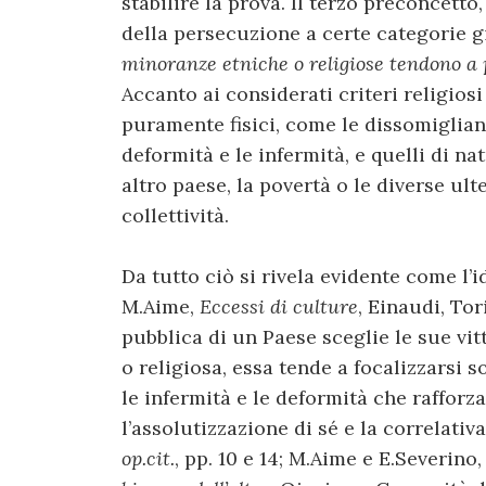
stabilire la prova. Il terzo preconcetto
della persecuzione a certe categorie gi
minoranze etniche o religiose tendono a 
Accanto ai considerati criteri religiosi
puramente fisici, come le dissomiglian
deformità e le infermità, e quelli di n
altro paese, la povertà o le diverse ul
collettività.
Da tutto ciò si rivela evidente come l’i
M.Aime,
Eccessi di culture
, Einaudi, Tor
pubblica di un Paese sceglie le sue vit
o religiosa, essa tende a focalizzarsi s
le infermità e le deformità che rafforz
l’assolutizzazione di sé e la correlativ
op.cit.
, pp. 10 e 14; M.Aime e E.Severino