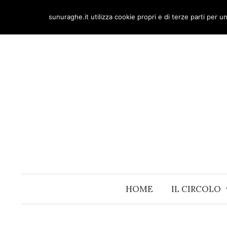
Skip
sunuraghe.it utilizza cookie propri e di terze parti per 
to
content
HOME
IL CIRCOLO