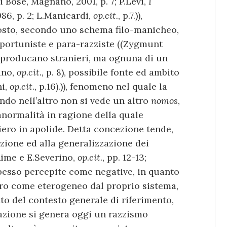
 Bose, Magnano, 2001, p. 7; P.Levi,
I
986, p. 2; L.Manicardi,
op.cit.
, p.7.)),
osto, secondo uno schema filo-manicheo,
portuniste e para-razziste ((Zygmunt
 producano stranieri, ma ognuna di un
ino,
op.cit.
, p. 8), possibile fonte ed ambito
hi,
op.cit.
, p.16).)), fenomeno nel quale la
ndo nell’altro non si vede un altro
nomos
,
anormalità in ragione della quale
iero in apolide. Detta concezione tende,
zione ed alla generalizzazione dei
.Aime e E.Severino,
op.cit.
, pp. 12-13;
e spesso percepite come negative, in quanto
tro come eterogeneo dal proprio sistema,
to del contesto generale di riferimento,
eazione si genera oggi un razzismo