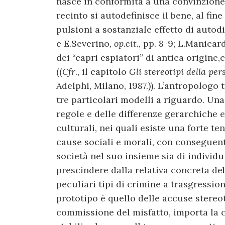
nasce in conformità a una convinzione
recinto si autodefinisce il bene, al fine
pulsioni a sostanziale effetto di autodi
e E.Severino,
op.cit.
, pp. 8-9; L.Manicar
dei “capri espiatori” di antica origine
((
Cfr
., il capitolo
Gli stereotipi della pe
Adelphi, Milano, 1987.)). L’antropologo 
tre particolari modelli a riguardo. Una
regole e delle differenze gerarchiche e
culturali, nei quali esiste una forte t
cause sociali e morali, con conseguent
società nel suo insieme sia di individ
prescindere dalla relativa concreta deb
peculiari tipi di crimine a trasgression
prototipo è quello delle accuse stereot
commissione del misfatto, importa la c