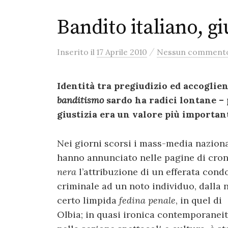
Bandito italiano, g
/
Inserito
il
17 Aprile 2010
Nessun comment
Identità tra pregiudizio ed accoglienz
banditismo
sardo ha radici lontane – p
giustizia era un valore più importan
Nei giorni scorsi i mass-media naziona
hanno annunciato nelle pagine di cro
nera
l’attribuzione di un efferata cond
criminale ad un noto individuo, dalla 
certo limpida
fedina penale
, in quel di
Olbia; in quasi ironica contemporaneit