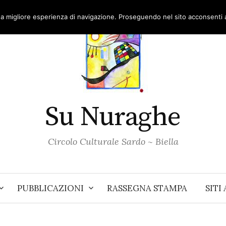
una migliore esperienza di navigazione. Proseguendo nel sito acconsenti al
Su Nuraghe
Circolo Culturale Sardo ~ Biella
PUBBLICAZIONI
RASSEGNA STAMPA
SITI