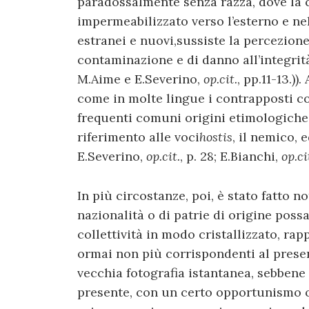
paradossalmente senza razza, dove la 
impermeabilizzato verso l’esterno e nel
estranei e nuovi,sussiste la percezion
contaminazione e di danno all’integrità
M.Aime e E.Severino,
op.cit.
, pp.11-13.)
come in molte lingue i contrapposti con
frequenti comuni origini etimologiche,
riferimento alle voci
hostis
, il nemico, 
E.Severino,
op.cit.
, p. 28; E.Bianchi,
op.ci
In più circostanze, poi, è stato fatto n
nazionalità o di patrie di origine poss
collettività in modo cristallizzato, ra
ormai non più corrispondenti al prese
vecchia fotografia istantanea, sebben
presente, con un certo opportunismo o