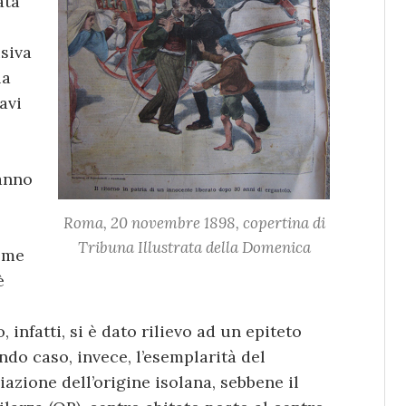
ata
isiva
la
avi
hanno
Roma, 20 novembre 1898, copertina di
Tribuna Illustrata della Domenica
come
è
 infatti, si è dato rilievo ad un epiteto
ondo caso, invece, l’esemplarità del
azione dell’origine isolana, sebbene il