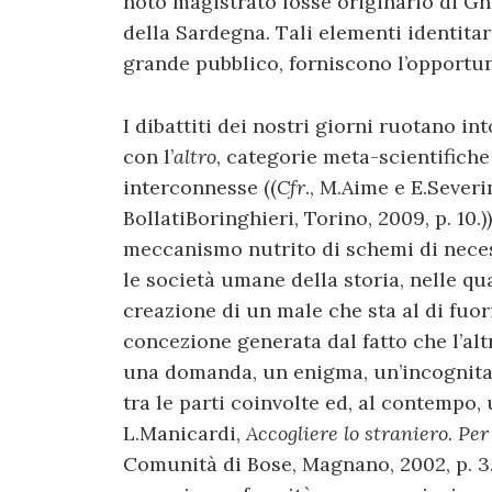
noto magistrato fosse originario di Ghi
della Sardegna. Tali elementi identitar
grande pubblico, forniscono l’opportuni
I dibattiti dei nostri giorni ruotano in
con l’
altro
, categorie meta-scientifiche
interconnesse ((
Cfr
., M.Aime e E.Sever
BollatiBoringhieri, Torino, 2009, p. 10.)
meccanismo nutrito di schemi di necess
le società umane della storia, nelle qu
creazione di un male che sta al di fuori
concezione generata dal fatto che l’alt
una domanda, un enigma, un’incognita
tra le parti coinvolte ed, al contempo,
L.Manicardi,
Accogliere lo straniero. Per
Comunità di Bose, Magnano, 2002, p. 3.