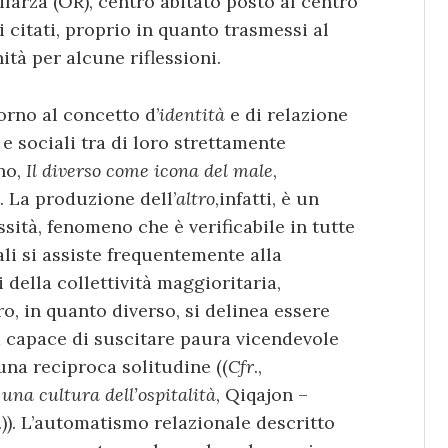
larza (OR), centro abitato posto al centro
i citati, proprio in quanto trasmessi al
tà per alcune riflessioni.
torno al concetto d’
identità
e di relazione
 e sociali tra di loro strettamente
ino,
Il diverso come icona del male
,
). La produzione dell’
altro
,infatti, è un
ità, fenomeno che è verificabile in tutte
ali si assiste frequentemente alla
 della collettività maggioritaria,
ro, in quanto diverso, si delinea essere
 capace di suscitare paura vicendevole
 una reciproca solitudine ((
Cfr
.,
 una cultura dell’ospitalità
, Qiqajon –
)). L’automatismo relazionale descritto