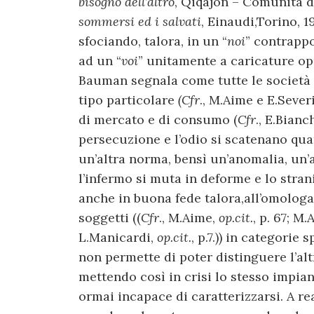
bisogno dell’altro
, Qiqajon – Comunità di
sommersi ed i salvati
, Einaudi,Torino, 1
sfociando, talora, in un “
noi
” contrapp
ad un “
voi
” unitamente a caricature op
Bauman segnala come tutte le società
tipo particolare
(Cfr
., M.Aime e E.Sever
di mercato e di consumo (
Cfr
., E.Bianc
persecuzione e l’odio si scatenano qua
un’altra norma, bensì un’anomalia, un’
l’infermo si muta in deforme e lo stran
anche in buona fede talora,all’omologa
soggetti ((
Cfr
., M.Aime,
op.cit.
, p. 67; M
L.Manicardi,
op.cit.
, p.7.)) in categori
non permette di poter distinguere l’al
mettendo così in crisi lo stesso impian
ormai incapace di caratterizzarsi. A r