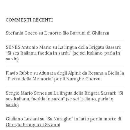
COMMENTI RECENTI
Stefania Cocco
su
È morto Ilio Burruni di Ghilarza
SENES Antonio Mario
su
La lingua della Brigata Sassari:
“Si ses Italianu, faedda in sardu” (se sei Italiano, parla in
sardo)
Flavio Rubbo
su
Adunata degli Alpini: da Resana a Biella la
“Pietra della Memoria” per il Nuraghe Chervu
Sergio Mario Senes
su
La lingua della Brigata Sassari: “Si
ses Italianu, faedda in sardu” (se sei Italiano, parla in
sardo)
Giuliano Lusiani
su
“Su Nuraghe” in lutto per la morte di
Giorgio Frongia di 83 anni