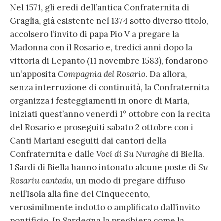
Nel 1571, gli eredi dell’antica Confraternita di
Graglia, già esistente nel 1374 sotto diverso titolo,
accolsero l’invito di papa Pio V a pregare la
Madonna con il Rosario e, tredici anni dopo la
vittoria di Lepanto (11 novembre 1583), fondarono
un’apposita
Compagnia del Rosario
. Da allora,
senza interruzione di continuità, la Confraternita
organizza i festeggiamenti in onore di Maria,
iniziati quest’anno venerdì 1° ottobre con la recita
del Rosario e proseguiti sabato 2 ottobre con i
Canti Mariani eseguiti dai cantori della
Confraternita e dalle
Voci di Su Nuraghe
di Biella.
I Sardi di Biella hanno intonato alcune poste di
Su
Rosariu cantadu
, un modo di pregare diffuso
nell’Isola alla fine del Cinquecento,
verosimilmente indotto o amplificato dall’invito
pontificio. In Sardegna la preghiera come la