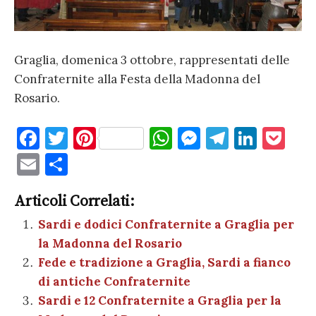
Graglia, domenica 3 ottobre, rappresentati delle
Confraternite alla Festa della Madonna del
Rosario.
F
T
Pi
W
M
T
Li
P
a
w
nt
h
es
el
n
o
E
C
c
it
er
at
se
e
k
c
m
o
e
te
es
s
n
gr
e
k
Articoli Correlati:
ai
n
b
r
t
A
g
a
dI
et
Sardi e dodici Confraternite a Graglia per
l
di
la Madonna del Rosario
o
p
er
m
n
vi
Fede e tradizione a Graglia, Sardi a fianco
o
p
di
di antiche Confraternite
k
Sardi e 12 Confraternite a Graglia per la