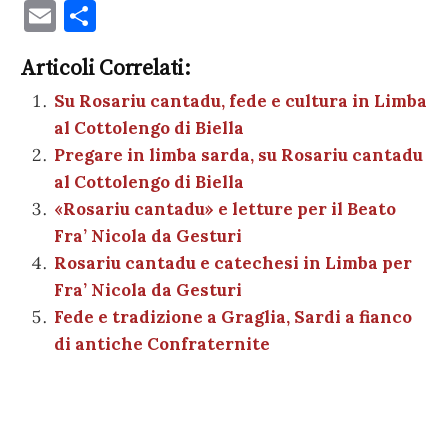
a
w
nt
h
es
el
n
o
E
C
c
it
er
at
se
e
k
c
m
o
e
te
es
s
n
gr
e
k
Articoli Correlati:
ai
n
b
r
t
A
g
a
dI
et
Su Rosariu cantadu, fede e cultura in Limba
l
di
al Cottolengo di Biella
o
p
er
m
n
vi
Pregare in limba sarda, su Rosariu cantadu
o
p
di
al Cottolengo di Biella
k
«Rosariu cantadu» e letture per il Beato
Fra’ Nicola da Gesturi
Rosariu cantadu e catechesi in Limba per
Fra’ Nicola da Gesturi
Fede e tradizione a Graglia, Sardi a fianco
di antiche Confraternite