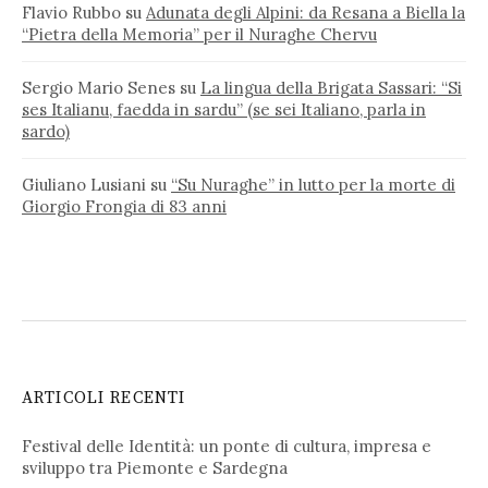
Flavio Rubbo
su
Adunata degli Alpini: da Resana a Biella la
“Pietra della Memoria” per il Nuraghe Chervu
Sergio Mario Senes
su
La lingua della Brigata Sassari: “Si
ses Italianu, faedda in sardu” (se sei Italiano, parla in
sardo)
Giuliano Lusiani
su
“Su Nuraghe” in lutto per la morte di
Giorgio Frongia di 83 anni
ARTICOLI RECENTI
Festival delle Identità: un ponte di cultura, impresa e
sviluppo tra Piemonte e Sardegna