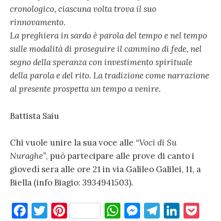
cronologico, ciascuna volta trova il suo
rinnovamento.
La preghiera in sardo è parola del tempo e nel tempo
sulle modalità di proseguire il cammino di fede, nel
segno della speranza con investimento spirituale
della parola e del rito. La tradizione come narrazione
al presente prospetta un tempo a venire.
Battista Saiu
Chi vuole unire la sua voce alle
“Voci di Su
Nuraghe”
, può partecipare alle prove di canto i
giovedì sera alle ore 21 in via Galileo Galilei, 11, a
Biella (info Biagio: 3934941503).
F
T
Pi
W
M
T
Li
P