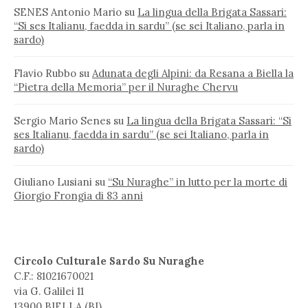
SENES Antonio Mario
su
La lingua della Brigata Sassari:
“Si ses Italianu, faedda in sardu” (se sei Italiano, parla in
sardo)
Flavio Rubbo
su
Adunata degli Alpini: da Resana a Biella la
“Pietra della Memoria” per il Nuraghe Chervu
Sergio Mario Senes
su
La lingua della Brigata Sassari: “Si
ses Italianu, faedda in sardu” (se sei Italiano, parla in
sardo)
Giuliano Lusiani
su
“Su Nuraghe” in lutto per la morte di
Giorgio Frongia di 83 anni
Circolo Culturale Sardo Su Nuraghe
C.F.: 81021670021
via G. Galilei 11
13900 BIELLA (BI)