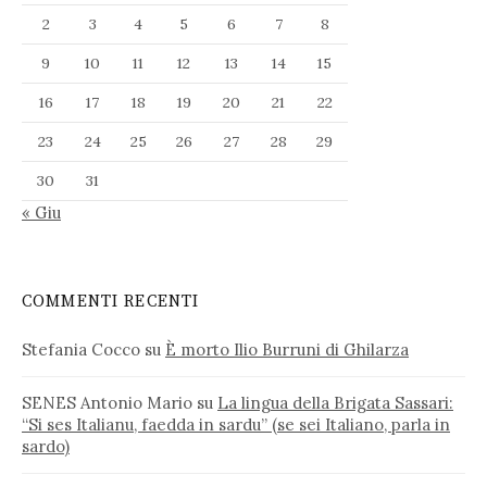
2
3
4
5
6
7
8
9
10
11
12
13
14
15
16
17
18
19
20
21
22
23
24
25
26
27
28
29
30
31
« Giu
COMMENTI RECENTI
Stefania Cocco
su
È morto Ilio Burruni di Ghilarza
SENES Antonio Mario
su
La lingua della Brigata Sassari:
“Si ses Italianu, faedda in sardu” (se sei Italiano, parla in
sardo)