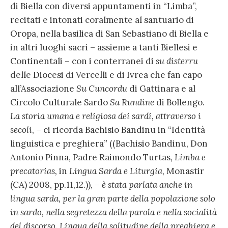
di Biella con diversi appuntamenti in “Limba”,
recitati e intonati coralmente al santuario di
Oropa, nella basilica di San Sebastiano di Biella e
in altri luoghi sacri – assieme a tanti Biellesi e
Continentali – con i conterranei di
su disterru
delle Diocesi di Vercelli e di Ivrea che fan capo
all’Associazione
Su Cuncordu
di Gattinara e al
Circolo Culturale Sardo
Sa Rundine
di Bollengo.
La storia umana e religiosa dei sardi, attraverso i
secoli
, – ci ricorda Bachisio Bandinu in “Identità
linguistica e preghiera” ((Bachisio Bandinu, Don
Antonio Pinna, Padre Raimondo Turtas
, Limba e
precatorias,
in
Lingua Sarda e Liturgia
,
Monastir
(CA) 2008, pp.11,12.)), –
è stata parlata anche in
lingua sarda, per la gran parte della popolazione solo
in sardo, nella segretezza della parola e nella socialità
del discorso. Lingua della solitudine della preghiera e