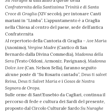
Su Nuraghe
si uniranno a quelle della
Confraternita della Santissima Trinità e di Santa
Croce di Graglia
(XIV secolo), per intonare Canti
mariani in “Limba”. L’appuntamento è a Graglia
nella Chiesa al centro del paese, sede dell’antica
Confraternita
Al repertorio della Cantoria di Graglia –
Ave Maria
(Anonimo),
Vergine Madre
(Cantico di San
Bernardo dalla Divina Commedia),
Madonna della
Sera
(Testo Oldoni, Armoniz. Pavignano),
Madonna
Dolce Ave
(Can. Nelson Sella), faranno seguito
alcune poste di “Su Rosariu cantadu”,
Deus ti salvet
Reina
,
Deus ti Salvet Maria
e i
Gosos de Nostra
Segnora de Oropa
.
Sulle orme di Sant’Eusebio da Cagliari, continua il
percorso di fede e cultura dei Sardi del presente,
proposto dal Circolo Culturale Sardo
Su Nuraghe