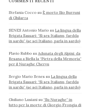
COMMENTI RECENTI
Stefania Cocco
su
È morto Ilio Burruni
di Ghilarza
SENES Antonio Mario
su
La lingua della
Brigata Sassari: “Si ses Italianu, faedda
in sardu” (se sei Italiano, parla in sardo)
Flavio Rubbo
su
Adunata degli Alpini: da
Resana a Biella la “Pietra della Memoria”
per il Nuraghe Chervu
Sergio Mario Senes
su
La lingua della
Brigata Sassari: “Si ses Italianu, faedda
in sardu” (se sei Italiano, parla in sardo)
Giuliano Lusiani
su
“Su Nuraghe” in
lutto per la morte di Giorgio Frongia di