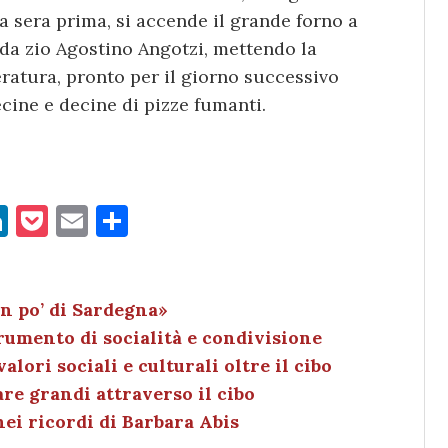
a sera prima, si accende il grande forno a
 da zio Agostino Angotzi, mettendo la
ratura, pronto per il giorno successivo
ine e decine di pizze fumanti.
Li
P
E
C
n
o
m
o
k
c
ai
n
e
k
l
di
un po’ di Sardegna»
rumento di socialità e condivisione
dI
et
vi
alori sociali e culturali oltre il cibo
n
di
are grandi attraverso il cibo
nei ricordi di Barbara Abis