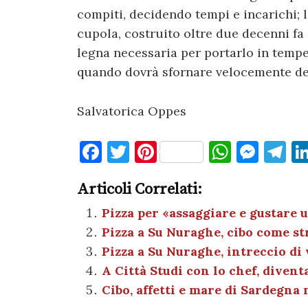
compiti, decidendo tempi e incarichi; l
cupola, costruito oltre due decenni fa
legna necessaria per portarlo in tempe
quando dovrà sfornare velocemente dec
Salvatorica Oppes
F
T
Pi
W
M
T
a
w
nt
h
es
el
Articoli Correlati:
c
it
er
at
se
e
e
te
es
s
n
gr
Pizza per «assaggiare e gustare 
Pizza a Su Nuraghe, cibo come st
b
r
t
A
g
a
Pizza a Su Nuraghe, intreccio di v
o
p
er
m
A Città Studi con lo chef, divent
o
p
Cibo, affetti e mare di Sardegna 
k