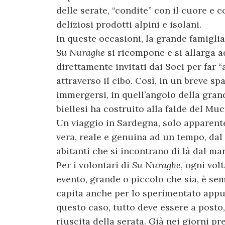
delle serate, “condite” con il cuore e c
deliziosi prodotti alpini e isolani.
In queste occasioni, la grande famiglia
Su Nuraghe
si ricompone e si allarga a
direttamente invitati dai Soci per far 
attraverso il cibo. Così, in un breve sp
immergersi, in quell’angolo della gran
biellesi ha costruito alla falde del Mu
Un viaggio in Sardegna, solo apparent
vera, reale e genuina ad un tempo, dal
abitanti che si incontrano di là dal mar
Per i volontari di
Su Nuraghe
, ogni vol
evento, grande o piccolo che sia, è se
capita anche per lo sperimentato appun
questo caso, tutto deve essere a posto
riuscita della serata. Già nei giorni p