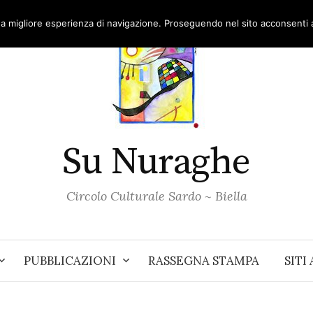
una migliore esperienza di navigazione. Proseguendo nel sito acconsenti al
Su Nuraghe
Circolo Culturale Sardo ~ Biella
PUBBLICAZIONI
RASSEGNA STAMPA
SITI