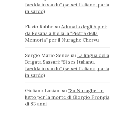
faedda in sardu” (se sei Italiano, parla
in sardo)
Flavio Rubbo
su
Adunata degli Alpini:
da Resana a Biella la “Pietra della
Memoria” per il Nuraghe Chervu
Sergio Mario Senes
su
La lingua della
Brigata Sassari: “Si ses Italianu,
faedda in sardu” (se sei Italiano, parla
in sardo)
Giuliano Lusiani
su
“Su Nuraghe” in
lutto per la morte di Giorgio Frongia
di 83 anni