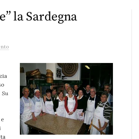
re” la Sardegna
nto
zia
so
a
Su
 e
i
ita