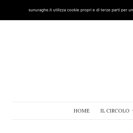
Skip
sunuraghe.it utilizza cookie propri e di terze parti per 
to
content
HOME
IL CIRCOLO