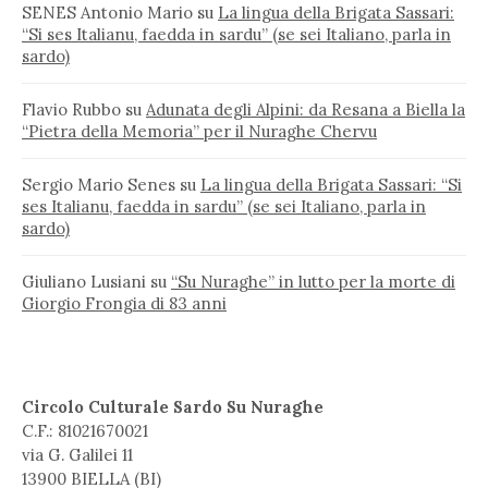
SENES Antonio Mario
su
La lingua della Brigata Sassari:
“Si ses Italianu, faedda in sardu” (se sei Italiano, parla in
sardo)
Flavio Rubbo
su
Adunata degli Alpini: da Resana a Biella la
“Pietra della Memoria” per il Nuraghe Chervu
Sergio Mario Senes
su
La lingua della Brigata Sassari: “Si
ses Italianu, faedda in sardu” (se sei Italiano, parla in
sardo)
Giuliano Lusiani
su
“Su Nuraghe” in lutto per la morte di
Giorgio Frongia di 83 anni
Circolo Culturale Sardo Su Nuraghe
C.F.: 81021670021
via G. Galilei 11
13900 BIELLA (BI)