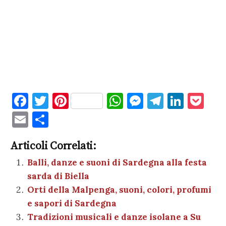
F
T
Pi
W
M
T
Li
P
a
w
nt
h
es
el
n
o
E
C
c
it
er
at
se
e
k
c
m
o
e
te
es
s
n
gr
e
k
Articoli Correlati:
ai
n
b
r
t
A
g
a
dI
et
Balli, danze e suoni di Sardegna alla festa
l
di
sarda di Biella
o
p
er
m
n
vi
Orti della Malpenga, suoni, colori, profumi
o
p
di
e sapori di Sardegna
k
Tradizioni musicali e danze isolane a Su