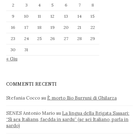
2
3
4
5
6
7
8
9
10
11
12
13
14
15
16
17
18
19
20
21
22
23
24
25
26
27
28
29
30
31
« Giu
COMMENTI RECENTI
Stefania Cocco
su
È morto Ilio Burruni di Ghilarza
SENES Antonio Mario
su
La lingua della Brigata Sassari:
“Si ses Italianu, faedda in sardu” (se sei Italiano, parla in
sardo)