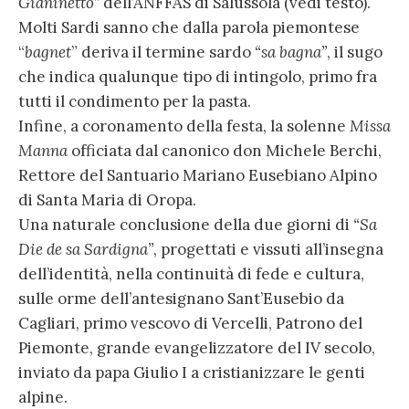
Gianinetto”
dell’ANFFAS di Salussola (vedi testo).
Molti Sardi sanno che dalla parola piemontese
“
bagnet
” deriva il termine sardo
“sa bagna”
, il sugo
che indica qualunque tipo di intingolo, primo fra
tutti il condimento per la pasta.
Infine, a coronamento della festa, la solenne
Missa
Manna
officiata dal canonico don Michele Berchi,
Rettore del Santuario Mariano Eusebiano Alpino
di Santa Maria di Oropa.
Una naturale conclusione della due giorni di
“Sa
Die de sa Sardigna”
, progettati e vissuti all’insegna
dell’identità, nella continuità di fede e cultura,
sulle orme dell’antesignano Sant’Eusebio da
Cagliari, primo vescovo di Vercelli, Patrono del
Piemonte, grande evangelizzatore del IV secolo,
inviato da papa Giulio I a cristianizzare le genti
alpine.