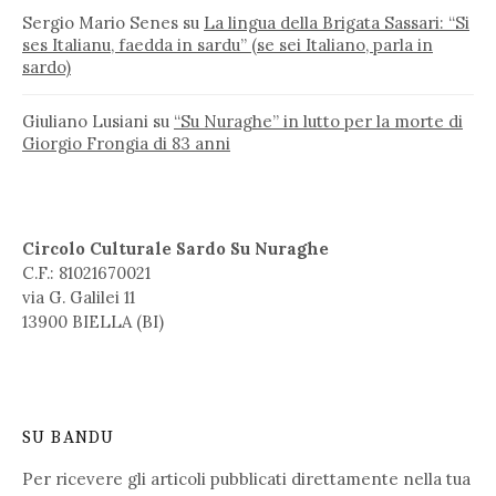
Sergio Mario Senes
su
La lingua della Brigata Sassari: “Si
ses Italianu, faedda in sardu” (se sei Italiano, parla in
sardo)
Giuliano Lusiani
su
“Su Nuraghe” in lutto per la morte di
Giorgio Frongia di 83 anni
Circolo Culturale Sardo Su Nuraghe
C.F.: 81021670021
via G. Galilei 11
13900 BIELLA (BI)
SU BANDU
Per ricevere gli articoli pubblicati direttamente nella tua