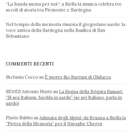
“La Banda suona per noi”: a Biella la musica celebra tre
secoli di storia tra Piemonte e Sardegna
Nel tempio della memoria risuona il gregoriano sardo: la
voce antica della Sardegna nella Basilica di San
Sebastiano
COMMENTI RECENTI
Stefania Cocco
su
È morto Ilio Burruni di Ghilarza
SENES Antonio Mario
su
La lingua della Brigata Sassari:
“Si ses Italianu, faedda in sardu” (se sei Italiano, parla in
sardo)
Flavio Rubbo
su
Adunata degli Alpini: da Resana a Biella la
“Pietra della Memoria” per il Nuraghe Chervu