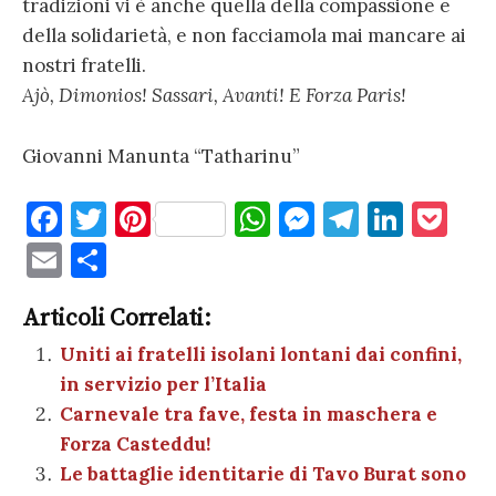
tradizioni vi è anche quella della compassione e
della solidarietà, e non facciamola mai mancare ai
nostri fratelli.
Ajò, Dimonios! Sassari, Avanti! E Forza Paris!
Giovanni Manunta “Tatharinu”
F
T
Pi
W
M
T
Li
P
a
w
nt
h
es
el
n
o
E
C
c
it
er
at
se
e
k
c
m
o
e
te
es
s
n
gr
e
k
Articoli Correlati:
ai
n
b
r
t
A
g
a
dI
et
Uniti ai fratelli isolani lontani dai confini,
l
di
in servizio per l’Italia
o
p
er
m
n
vi
Carnevale tra fave, festa in maschera e
o
p
di
Forza Casteddu!
k
Le battaglie identitarie di Tavo Burat sono