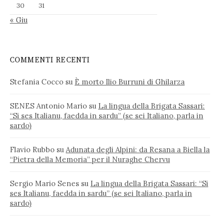
30
31
« Giu
COMMENTI RECENTI
Stefania Cocco
su
È morto Ilio Burruni di Ghilarza
SENES Antonio Mario
su
La lingua della Brigata Sassari:
“Si ses Italianu, faedda in sardu” (se sei Italiano, parla in
sardo)
Flavio Rubbo
su
Adunata degli Alpini: da Resana a Biella la
“Pietra della Memoria” per il Nuraghe Chervu
Sergio Mario Senes
su
La lingua della Brigata Sassari: “Si
ses Italianu, faedda in sardu” (se sei Italiano, parla in
sardo)