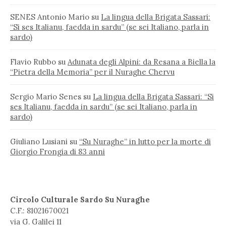
SENES Antonio Mario
su
La lingua della Brigata Sassari:
“Si ses Italianu, faedda in sardu” (se sei Italiano, parla in
sardo)
Flavio Rubbo
su
Adunata degli Alpini: da Resana a Biella la
“Pietra della Memoria” per il Nuraghe Chervu
Sergio Mario Senes
su
La lingua della Brigata Sassari: “Si
ses Italianu, faedda in sardu” (se sei Italiano, parla in
sardo)
Giuliano Lusiani
su
“Su Nuraghe” in lutto per la morte di
Giorgio Frongia di 83 anni
Circolo Culturale Sardo Su Nuraghe
C.F.: 81021670021
via G. Galilei 11