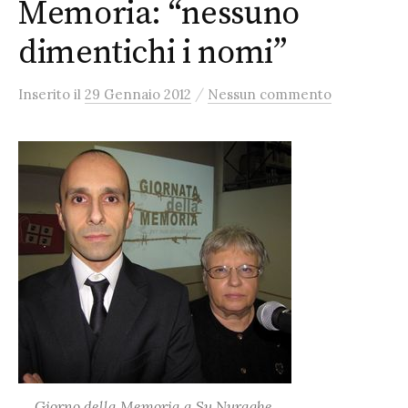
Memoria: “nessuno
dimentichi i nomi”
/
Inserito
il
29 Gennaio 2012
Nessun commento
Giorno della Memoria a Su Nuraghe,