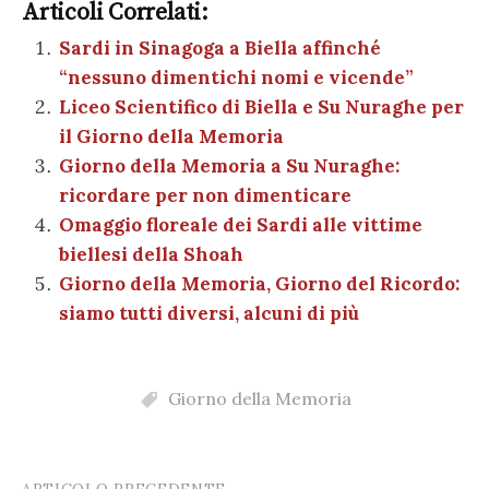
e
te
es
s
n
gr
e
k
Articoli Correlati:
ai
n
b
r
t
A
g
a
dI
et
Sardi in Sinagoga a Biella affinché
l
di
“nessuno dimentichi nomi e vicende”
o
p
er
m
n
vi
Liceo Scientifico di Biella e Su Nuraghe per
o
p
di
il Giorno della Memoria
k
Giorno della Memoria a Su Nuraghe:
ricordare per non dimenticare
Omaggio floreale dei Sardi alle vittime
biellesi della Shoah
Giorno della Memoria, Giorno del Ricordo:
siamo tutti diversi, alcuni di più
Giorno della Memoria
ARTICOLO PRECEDENTE