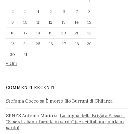
1
2
3
4
5
6
7
8
9
10
11
12
13
14
15
16
17
18
19
20
21
22
23
24
25
26
27
28
29
30
31
« Giu
COMMENTI RECENTI
Stefania Cocco
su
È morto Ilio Burruni di Ghilarza
SENES Antonio Mario
su
La lingua della Brigata Sassari:
“Si ses Italianu, faedda in sardu” (se sei Italiano, parla in
sardo)