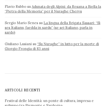
Flavio Rubbo
su
Adunata degli Alpini: da Resana a Biella la
“Pietra della Memoria” per il Nuraghe Chervu
Sergio Mario Senes
su
La lingua della Brigata Sassari: “Si
ses Italianu, faedda in sardu” (se sei Italiano, parla in
sardo)
Giuliano Lusiani
su
“Su Nuraghe” in lutto per la morte di
Giorgio Frongia di 83 anni
ARTICOLI RECENTI
Festival delle Identità: un ponte di cultura, impresa e
sviluppo tra Piemonte e Sardegna