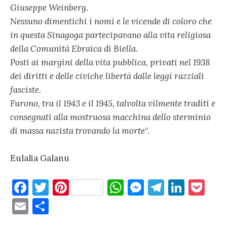
Giuseppe Weinberg.
Nessuno dimentichi i nomi e le vicende di coloro che
in questa Sinagoga partecipavano alla vita religiosa
della Comunità Ebraica di Biella.
Posti ai margini della vita pubblica, privati nel 1938
dei diritti e delle civiche libertà dalle leggi razziali
fasciste.
Furono, tra il 1943 e il 1945, talvolta vilmente traditi e
consegnati alla mostruosa macchina dello sterminio
di massa nazista trovando la morte
“.
Eulalia Galanu
F
T
Pi
W
M
T
Li
P
a
w
nt
h
es
el
n
o
E
C
c
it
er
at
se
e
k
c
m
o