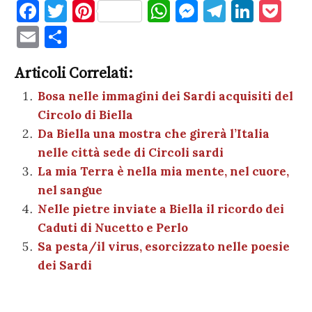
F
T
Pi
W
M
T
Li
P
a
w
nt
h
es
el
n
o
E
C
c
it
er
at
se
e
k
c
m
o
e
te
es
s
n
gr
e
k
Articoli Correlati:
ai
n
b
r
t
A
g
a
dI
et
Bosa nelle immagini dei Sardi acquisiti del
l
di
Circolo di Biella
o
p
er
m
n
vi
Da Biella una mostra che girerà l’Italia
o
p
di
nelle città sede di Circoli sardi
k
La mia Terra è nella mia mente, nel cuore,
nel sangue
Nelle pietre inviate a Biella il ricordo dei
Caduti di Nucetto e Perlo
Sa pesta/il virus, esorcizzato nelle poesie
dei Sardi