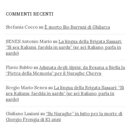
COMMENTI RECENTI
Stefania Cocco
su
È morto Ilio Burruni di Ghilarza
SENES Antonio Mario
su
La lingua della Brigata Sassari:
“Si ses Italianu, faedda in sardu” (se sei Italiano, parla in
sardo)
Flavio Rubbo
su
Adunata degli Alpini: da Resana a Biella la
“Pietra della Memoria” per il Nuraghe Chervu
Sergio Mario Senes
su
La lingua della Brigata Sassari: “Si
ses Italianu, faedda in sardu” (se sei Italiano, parla in
sardo)
Giuliano Lusiani
su
“Su Nuraghe” in lutto per la morte di
Giorgio Frongia di 83 anni