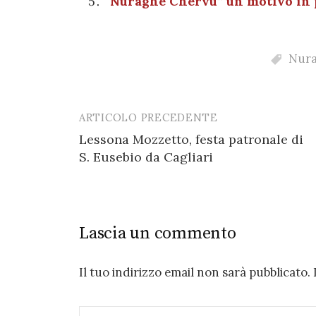
“Nuraghe Chervu” un motivo in p
k
Nura
ARTICOLO PRECEDENTE
Post
Lessona Mozzetto, festa patronale di
navigation
S. Eusebio da Cagliari
Lascia un commento
Il tuo indirizzo email non sarà pubblicato.