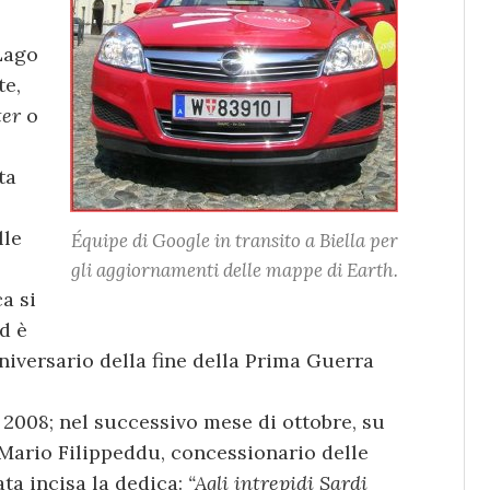
 Lago
te,
er
o
ta
lle
Équipe di Google in transito a Biella per
gli aggiornamenti delle mappe di Earth.
a si
d è
niversario della fine della Prima Guerra
2008; nel successivo mese di ottobre, su
 Mario Filippeddu, concessionario delle
ta incisa la dedica:
“Agli intrepidi Sardi