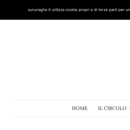
Skip
sunuraghe.it utilizza cookie propri e di terze parti per 
to
content
HOME
IL CIRCOLO