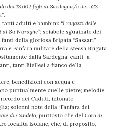
o dei 13.602 figli di Sardegna/e dei 523
a”
.
 tanti adulti e bambini:
“I ragazzi delle
ri di Su Nuraghe”
; sciabole sguainate dei
 fanti della gloriosa Brigata “Sassari”
ra e Fanfara militare della stessa Brigata
sitamente dalla Sardegna; canti “a
anti, tanti Biellesi a fianco della
diere, benedizioni con acqua e
mano puntualmente quelle pietre; melodie
 ricordo dei Caduti, intonato
lia; solenni note della “Fanfara dei
ale di Candelo
, piuttosto che del
Coro di
tre località isolane, che, di proposito,