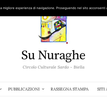
una migliore esperienza di navigazione. Proseguendo nel sito acconsenti al
Su Nuraghe
Circolo Culturale Sardo ~ Biella
PUBBLICAZIONI
RASSEGNA STAMPA
SITI