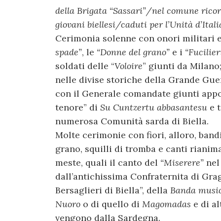
della Brigata “Sassari”/nel comune ricord
giovani biellesi/caduti per l’Unità d’Itali
Cerimonia solenne con onori militari e
spade”
, le
“Donne del grano”
e i
“Fucilie
soldati delle “
Voloire
” giunti da Milano;
nelle divise storiche della Grande Guer
con il Generale comandate giunti appo
tenore” di
Su Cuntzertu abbasantesu
e t
numerosa Comunità sarda di Biella.
Molte cerimonie con fiori, alloro, ban
grano, squilli di tromba e canti riani
meste, quali il canto del
“Miserere”
nel
dall’antichissima Confraternita di Grag
Bersaglieri di Biella”, della
Banda music
Nuoro
o di quello di
Magomadas
e di al
vengono dalla Sardegna.