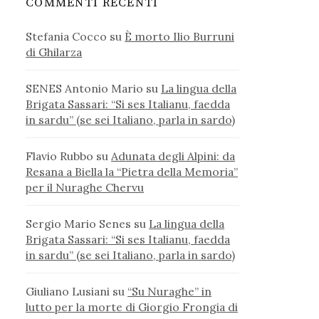
COMMENTI RECENTI
Stefania Cocco
su
È morto Ilio Burruni
di Ghilarza
SENES Antonio Mario
su
La lingua della
Brigata Sassari: “Si ses Italianu, faedda
in sardu” (se sei Italiano, parla in sardo)
Flavio Rubbo
su
Adunata degli Alpini: da
Resana a Biella la “Pietra della Memoria”
per il Nuraghe Chervu
Sergio Mario Senes
su
La lingua della
Brigata Sassari: “Si ses Italianu, faedda
in sardu” (se sei Italiano, parla in sardo)
Giuliano Lusiani
su
“Su Nuraghe” in
lutto per la morte di Giorgio Frongia di