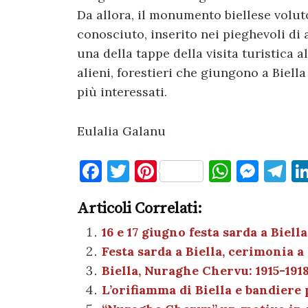
Da allora, il monumento biellese volut
conosciuto, inserito nei pieghevoli di
una della tappe della visita turistica al
alieni, forestieri che giungono a Biel
più interessati.
Eulalia Galanu
F
T
Pi
W
M
T
a
w
nt
h
es
el
Articoli Correlati:
c
it
er
at
se
e
e
te
es
s
n
gr
16 e 17 giugno festa sarda a Bie
Festa sarda a Biella, cerimonia
b
r
t
A
g
a
Biella, Nuraghe Chervu: 1915-1918,
o
p
er
m
L’orifiamma di Biella e bandiere
o
p