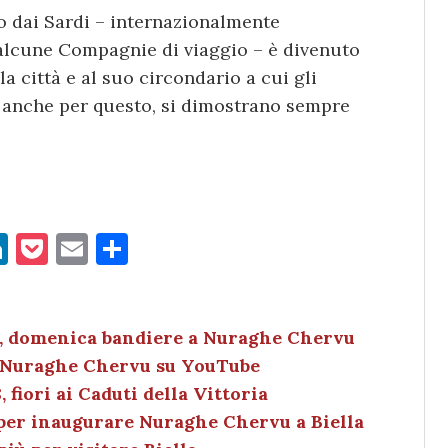
o dai Sardi – internazionalmente
 alcune Compagnie di viaggio – è divenuto
la città e al suo circondario a cui gli
la anche per questo, si dimostrano sempre
Li
P
E
C
n
o
m
o
k
c
ai
n
e
k
l
di
lla, domenica bandiere a Nuraghe Chervu
 a Nuraghe Chervu su YouTube
dI
et
vi
 fiori ai Caduti della Vittoria
n
di
 per inaugurare Nuraghe Chervu a Biella