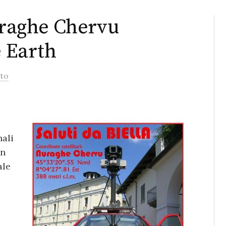
Nuraghe Chervu
e Earth
to
nali
on
ale