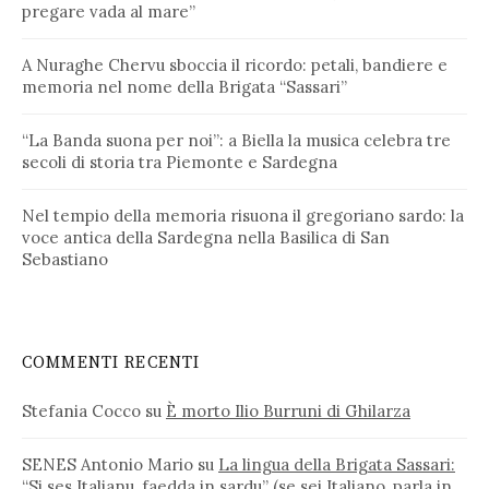
pregare vada al mare”
A Nuraghe Chervu sboccia il ricordo: petali, bandiere e
memoria nel nome della Brigata “Sassari”
“La Banda suona per noi”: a Biella la musica celebra tre
secoli di storia tra Piemonte e Sardegna
Nel tempio della memoria risuona il gregoriano sardo: la
voce antica della Sardegna nella Basilica di San
Sebastiano
COMMENTI RECENTI
Stefania Cocco
su
È morto Ilio Burruni di Ghilarza
SENES Antonio Mario
su
La lingua della Brigata Sassari:
“Si ses Italianu, faedda in sardu” (se sei Italiano, parla in