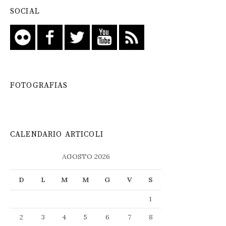
SOCIAL
FOTOGRAFIAS
CALENDARIO ARTICOLI
AGOSTO 2026
D
L
M
M
G
V
S
1
2
3
4
5
6
7
8