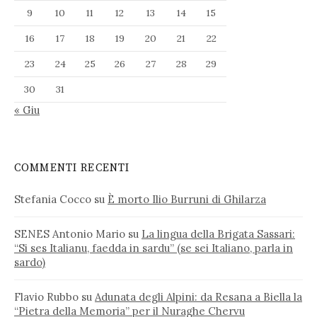
9
10
11
12
13
14
15
16
17
18
19
20
21
22
23
24
25
26
27
28
29
30
31
« Giu
COMMENTI RECENTI
Stefania Cocco
su
È morto Ilio Burruni di Ghilarza
SENES Antonio Mario
su
La lingua della Brigata Sassari:
“Si ses Italianu, faedda in sardu” (se sei Italiano, parla in
sardo)
Flavio Rubbo
su
Adunata degli Alpini: da Resana a Biella la
“Pietra della Memoria” per il Nuraghe Chervu