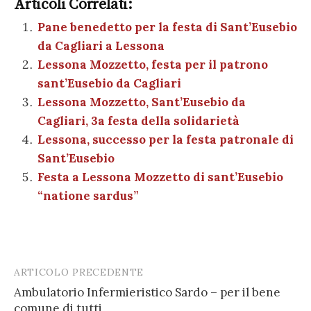
e
te
es
s
n
gr
e
k
Articoli Correlati:
ai
n
b
r
t
A
g
a
dI
et
Pane benedetto per la festa di Sant’Eusebio
l
di
da Cagliari a Lessona
o
p
er
m
n
vi
Lessona Mozzetto, festa per il patrono
o
p
di
sant’Eusebio da Cagliari
k
Lessona Mozzetto, Sant’Eusebio da
Cagliari, 3a festa della solidarietà
Lessona, successo per la festa patronale di
Sant’Eusebio
Festa a Lessona Mozzetto di sant’Eusebio
“natione sardus”
ARTICOLO PRECEDENTE
Post
Ambulatorio Infermieristico Sardo – per il bene
navigation
comune di tutti