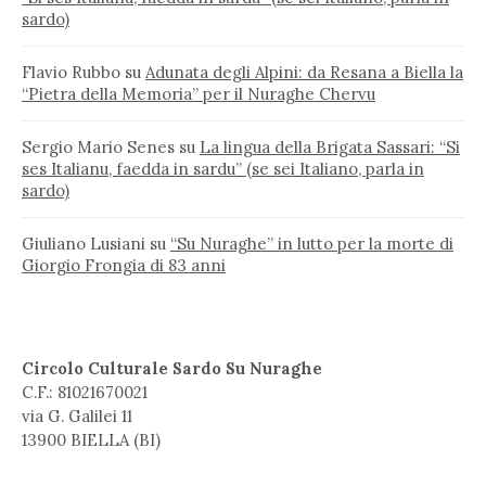
sardo)
Flavio Rubbo
su
Adunata degli Alpini: da Resana a Biella la
“Pietra della Memoria” per il Nuraghe Chervu
Sergio Mario Senes
su
La lingua della Brigata Sassari: “Si
ses Italianu, faedda in sardu” (se sei Italiano, parla in
sardo)
Giuliano Lusiani
su
“Su Nuraghe” in lutto per la morte di
Giorgio Frongia di 83 anni
Circolo Culturale Sardo Su Nuraghe
C.F.: 81021670021
via G. Galilei 11
13900 BIELLA (BI)