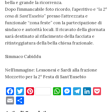
bella e grande la ricorrenza.
Dopo l’immancabile foto ricordo, l’aperitivo e “
la 2°
cena di Sant’Eusebio
” presso l’attrezzata e
funzionale “zona feste” con la partecipazione di
sindaco e autorità locali. Il ricavato della giornata
sarà destinato al rifacimento della facciata e
ritinteggiatura della bella chiesa frazionale.
Simmaco Cabiddu
Nell’immagine: Lessonesi e Sardi alla frazione
Mozzetto per la 2° Festa di Sant’Eusebio
F
T
Pi
W
M
T
Li
P
a
w
nt
h
es
el
n
o
E
C
c
it
er
at
se
e
k
c
m
o