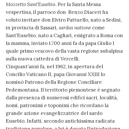
Mozzetto Sant’Eusebio
. Per la Santa Messa
vespertina, il parroco don Renzo Diaceri ha
voluto invitare don Elviro Pattuello, nato a Sedini,
in provincia di Sassari,
sardus natione
come
Sant’Eusebio, nato a Cagliari, emigrato a Roma con
la mamma, inviato 1.700 anni fa da papa Giulio I
quale primo vescovo della vasta regione subalpina
sulla nuova cattedra di Vercelli.
Cinquant’anni fa, nel 1962, in apertura del
Concilio Vaticano II, papa Giovanni XXIII lo
nominò Patrono della Regione Conciliare
Pedemontana. Il territorio piemontese è segnato
dalla presenza di numerosi edifici sacri, località,
nomi, patronimi e toponimi che ricordano la
grande azione evangelizzatrice del sardo
Eusebio. Infatti, secondo antichissima radicata
tradizione popolare, a lui è dovuta l’introduzione