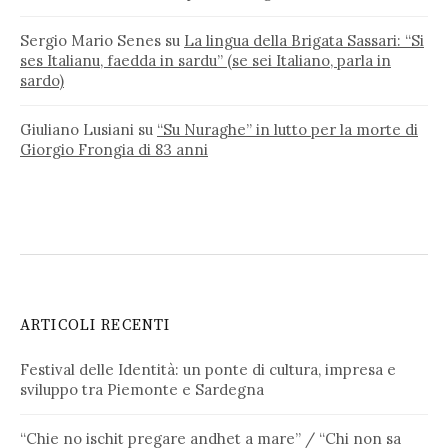
Sergio Mario Senes
su
La lingua della Brigata Sassari: “Si
ses Italianu, faedda in sardu” (se sei Italiano, parla in
sardo)
Giuliano Lusiani
su
“Su Nuraghe” in lutto per la morte di
Giorgio Frongia di 83 anni
ARTICOLI RECENTI
Festival delle Identità: un ponte di cultura, impresa e
sviluppo tra Piemonte e Sardegna
“Chie no ischit pregare andhet a mare” / “Chi non sa