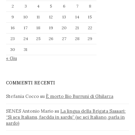
2
3
4
5
6
7
8
9
10
11
12
13
14
15
16
17
18
19
20
21
22
23
24
25
26
27
28
29
30
31
« Giu
COMMENTI RECENTI
Stefania Cocco
su
È morto Ilio Burruni di Ghilarza
SENES Antonio Mario
su
La lingua della Brigata Sassari:
“Si ses Italianu, faedda in sardu” (se sei Italiano, parla in
sardo)