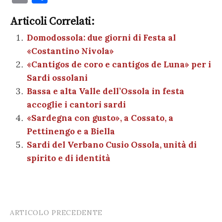
c
it
er
at
se
e
k
c
m
o
e
te
es
s
n
gr
e
k
Articoli Correlati:
ai
n
b
r
t
A
g
a
dI
et
Domodossola: due giorni di Festa al
l
di
«Costantino Nivola»
o
p
er
m
n
vi
«Cantigos de coro e cantigos de Luna» per i
o
p
di
Sardi ossolani
k
Bassa e alta Valle dell’Ossola in festa
accoglie i cantori sardi
«Sardegna con gusto», a Cossato, a
Pettinengo e a Biella
Sardi del Verbano Cusio Ossola, unità di
spirito e di identità
ARTICOLO PRECEDENTE
Post