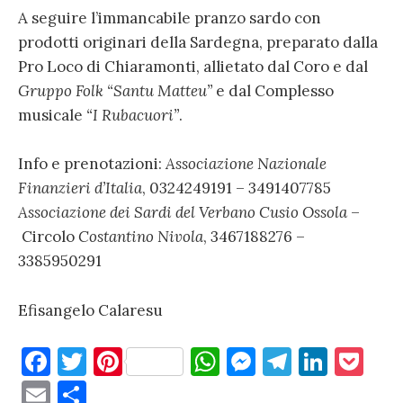
A seguire l’immancabile pranzo sardo con
prodotti originari della Sardegna, preparato dalla
Pro Loco di Chiaramonti, allietato dal Coro e dal
Gruppo Folk “Santu Matteu”
e dal Complesso
musicale
“I Rubacuori”
.
Info e prenotazioni:
Associazione Nazionale
Finanzieri d’Italia
, 0324249191 – 3491407785
Associazione dei Sardi del Verbano Cusio Ossola
–
Circolo
Costantino Nivola
, 3467188276 –
3385950291
Efisangelo Calaresu
F
T
Pi
W
M
T
Li
P
a
w
nt
h
es
el
n
o
E
C