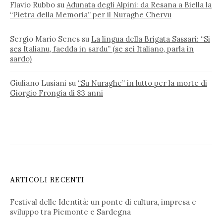
Flavio Rubbo
su
Adunata degli Alpini: da Resana a Biella la
“Pietra della Memoria” per il Nuraghe Chervu
Sergio Mario Senes
su
La lingua della Brigata Sassari: “Si
ses Italianu, faedda in sardu” (se sei Italiano, parla in
sardo)
Giuliano Lusiani
su
“Su Nuraghe” in lutto per la morte di
Giorgio Frongia di 83 anni
ARTICOLI RECENTI
Festival delle Identità: un ponte di cultura, impresa e
sviluppo tra Piemonte e Sardegna