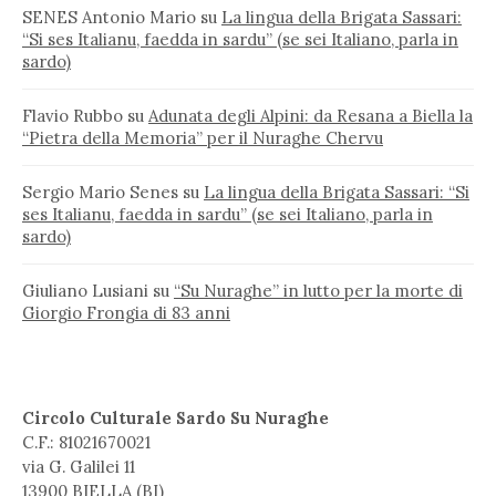
SENES Antonio Mario
su
La lingua della Brigata Sassari:
“Si ses Italianu, faedda in sardu” (se sei Italiano, parla in
sardo)
Flavio Rubbo
su
Adunata degli Alpini: da Resana a Biella la
“Pietra della Memoria” per il Nuraghe Chervu
Sergio Mario Senes
su
La lingua della Brigata Sassari: “Si
ses Italianu, faedda in sardu” (se sei Italiano, parla in
sardo)
Giuliano Lusiani
su
“Su Nuraghe” in lutto per la morte di
Giorgio Frongia di 83 anni
Circolo Culturale Sardo Su Nuraghe
C.F.: 81021670021
via G. Galilei 11
13900 BIELLA (BI)