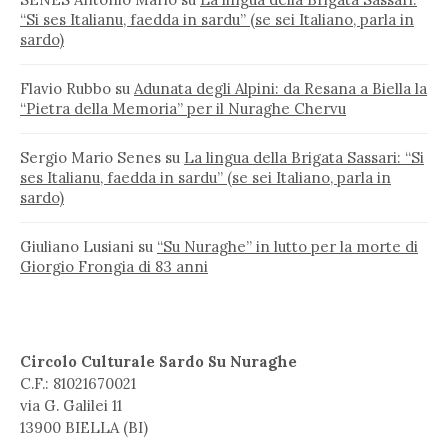
“Si ses Italianu, faedda in sardu” (se sei Italiano, parla in
sardo)
Flavio Rubbo
su
Adunata degli Alpini: da Resana a Biella la
“Pietra della Memoria” per il Nuraghe Chervu
Sergio Mario Senes
su
La lingua della Brigata Sassari: “Si
ses Italianu, faedda in sardu” (se sei Italiano, parla in
sardo)
Giuliano Lusiani
su
“Su Nuraghe” in lutto per la morte di
Giorgio Frongia di 83 anni
Circolo Culturale Sardo Su Nuraghe
C.F.: 81021670021
via G. Galilei 11
13900 BIELLA (BI)