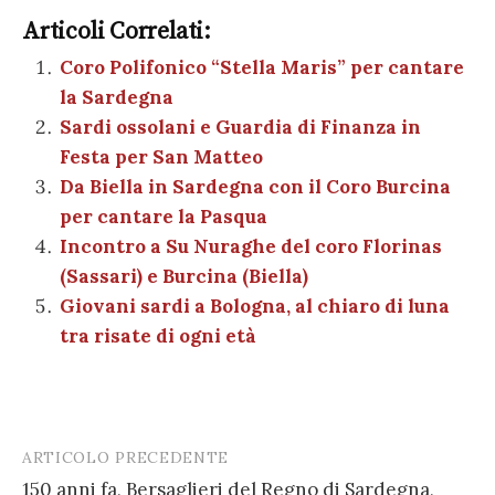
c
it
er
at
se
e
k
c
m
o
e
te
es
s
n
gr
e
k
Articoli Correlati:
ai
n
b
r
t
A
g
a
dI
et
Coro Polifonico “Stella Maris” per cantare
l
di
la Sardegna
o
p
er
m
n
vi
Sardi ossolani e Guardia di Finanza in
o
p
di
Festa per San Matteo
k
Da Biella in Sardegna con il Coro Burcina
per cantare la Pasqua
Incontro a Su Nuraghe del coro Florinas
(Sassari) e Burcina (Biella)
Giovani sardi a Bologna, al chiaro di luna
tra risate di ogni età
ARTICOLO PRECEDENTE
Post
150 anni fa, Bersaglieri del Regno di Sardegna,