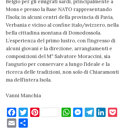
Belgio per gli emigrati sardi, principalmente a
Mons e presso la Base NATO rappresentando
l’Isola; in alcuni centri della provincia di Pavia,
Verbania e vicino al confine italo/svizzero, nella
bella cittadina montana di Domodossola.
L’esperienza del primo lustro, con l’ingresso di
alcuni giovani e la direzione, arrangiamenti e
composizioni del M° Salvatore Moraccini, sia
l’augurio per conservare a lungo l’ideale e la
ricerca delle tradizioni, non solo di Chiaramonti
ma dell’intera Isola.
Vanni Manchia
F
T
Pi
W
M
T
Li
P
a
w
nt
h
es
el
n
o
E
C