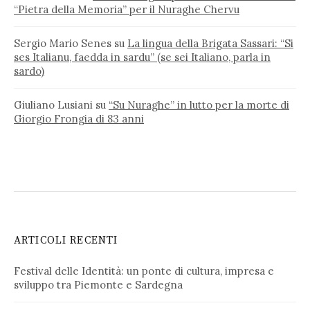
“Pietra della Memoria” per il Nuraghe Chervu
Sergio Mario Senes
su
La lingua della Brigata Sassari: “Si
ses Italianu, faedda in sardu” (se sei Italiano, parla in
sardo)
Giuliano Lusiani
su
“Su Nuraghe” in lutto per la morte di
Giorgio Frongia di 83 anni
ARTICOLI RECENTI
Festival delle Identità: un ponte di cultura, impresa e
sviluppo tra Piemonte e Sardegna