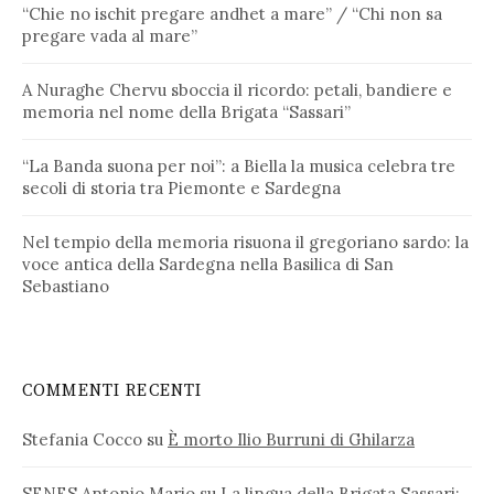
“Chie no ischit pregare andhet a mare” / “Chi non sa
pregare vada al mare”
A Nuraghe Chervu sboccia il ricordo: petali, bandiere e
memoria nel nome della Brigata “Sassari”
“La Banda suona per noi”: a Biella la musica celebra tre
secoli di storia tra Piemonte e Sardegna
Nel tempio della memoria risuona il gregoriano sardo: la
voce antica della Sardegna nella Basilica di San
Sebastiano
COMMENTI RECENTI
Stefania Cocco
su
È morto Ilio Burruni di Ghilarza
SENES Antonio Mario
su
La lingua della Brigata Sassari: