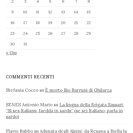
2
3
4
5
6
7
8
9
10
11
12
13
14
15
16
17
18
19
20
21
22
23
24
25
26
27
28
29
30
31
« Giu
COMMENTI RECENTI
Stefania Cocco
su
È morto Ilio Burruni di Ghilarza
SENES Antonio Mario
su
La lingua della Brigata Sassari:
“Si ses Italianu, faedda in sardu” (se sei Italiano, parla in
sardo)
Flavio Rubbo
su
Adunata degli Alpini: da Resana a Biella la