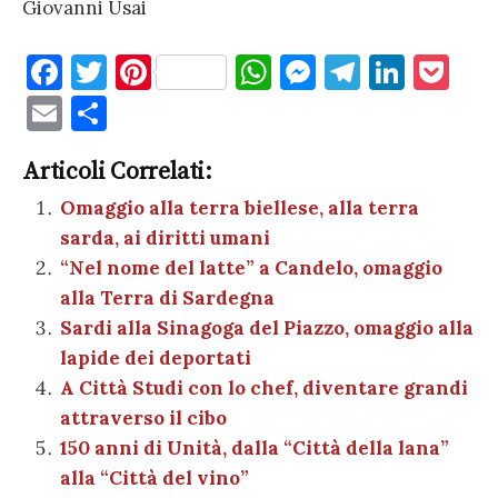
Giovanni Usai
F
T
Pi
W
M
T
Li
P
a
w
nt
h
es
el
n
o
E
C
c
it
er
at
se
e
k
c
m
o
e
te
es
s
n
gr
e
k
Articoli Correlati:
ai
n
b
r
t
A
g
a
dI
et
Omaggio alla terra biellese, alla terra
l
di
sarda, ai diritti umani
o
p
er
m
n
vi
“Nel nome del latte” a Candelo, omaggio
o
p
di
alla Terra di Sardegna
k
Sardi alla Sinagoga del Piazzo, omaggio alla
lapide dei deportati
A Città Studi con lo chef, diventare grandi
attraverso il cibo
150 anni di Unità, dalla “Città della lana”
alla “Città del vino”