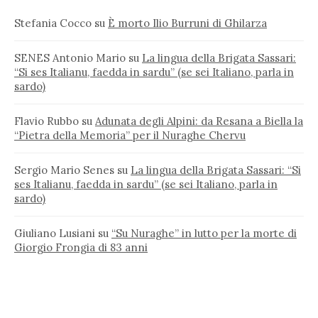
Stefania Cocco
su
È morto Ilio Burruni di Ghilarza
SENES Antonio Mario
su
La lingua della Brigata Sassari:
“Si ses Italianu, faedda in sardu” (se sei Italiano, parla in
sardo)
Flavio Rubbo
su
Adunata degli Alpini: da Resana a Biella la
“Pietra della Memoria” per il Nuraghe Chervu
Sergio Mario Senes
su
La lingua della Brigata Sassari: “Si
ses Italianu, faedda in sardu” (se sei Italiano, parla in
sardo)
Giuliano Lusiani
su
“Su Nuraghe” in lutto per la morte di
Giorgio Frongia di 83 anni