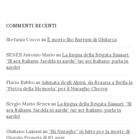
COMMENTI RECENTI
Stefania Cocco
su
È morto Ilio Burruni di Ghilarza
SENES Antonio Mario
su
La lingua della Brigata Sassari:
“Si ses Italianu, faedda in sardu” (se sei Italiano, parla in
sardo)
Flavio Rubbo
su
Adunata degli Alpini: da Resana a Biella la
“Pietra della Memoria” per il Nuraghe Chervu
Sergio Mario Senes
su
La lingua della Brigata Sassari: “Si
ses Italianu, faedda in sardu” (se sei Italiano, parla in
sardo)
Giuliano Lusiani
su
“Su Nuraghe” in lutto per la morte di
Giorgio Frongia di 83 anni