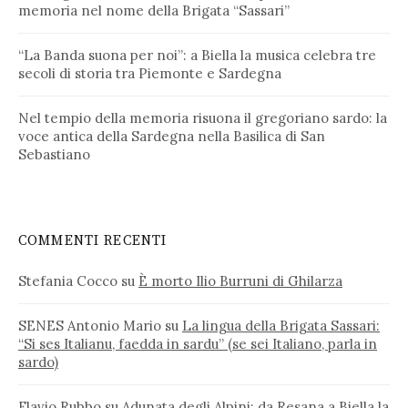
memoria nel nome della Brigata “Sassari”
“La Banda suona per noi”: a Biella la musica celebra tre
secoli di storia tra Piemonte e Sardegna
Nel tempio della memoria risuona il gregoriano sardo: la
voce antica della Sardegna nella Basilica di San
Sebastiano
COMMENTI RECENTI
Stefania Cocco
su
È morto Ilio Burruni di Ghilarza
SENES Antonio Mario
su
La lingua della Brigata Sassari:
“Si ses Italianu, faedda in sardu” (se sei Italiano, parla in
sardo)
Flavio Rubbo
su
Adunata degli Alpini: da Resana a Biella la