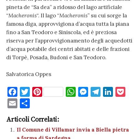
pineta de “Sa dea” a ridosso del lago artificiale
“
Macheronis
“. Il lago “
Macheronis
” su cui sorge la
famosa diga, approvvigiona d’acqua tutta la piana
fino a San Teodoro e Siniscola, ed è preziosa
riserva per l’approvvigionamento degli acquedotti
d’acqua potabile dei centri abitati e delle frazioni
di Torpè, Posada, Budoni e San Teodoro.
Salvatorica Oppes
F
T
Pi
W
M
T
Li
P
a
w
nt
h
es
el
n
o
E
C
c
it
er
at
se
e
k
c
m
o
e
te
es
s
n
gr
e
k
Articoli Correlati:
ai
n
b
r
t
A
g
a
dI
et
Il Comune di Villamar invia a Biella pietra
l
di
a forma di Sardegna