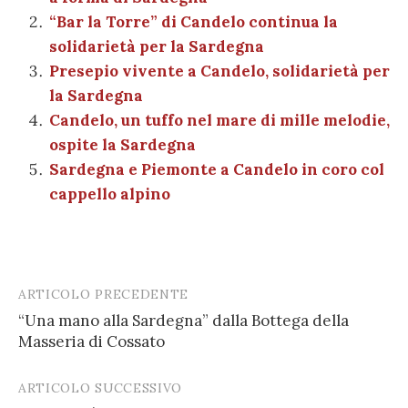
o
p
er
m
n
vi
“Bar la Torre” di Candelo continua la
o
p
di
solidarietà per la Sardegna
k
Presepio vivente a Candelo, solidarietà per
la Sardegna
Candelo, un tuffo nel mare di mille melodie,
ospite la Sardegna
Sardegna e Piemonte a Candelo in coro col
cappello alpino
ARTICOLO PRECEDENTE
Post
“Una mano alla Sardegna” dalla Bottega della
navigation
Masseria di Cossato
ARTICOLO SUCCESSIVO