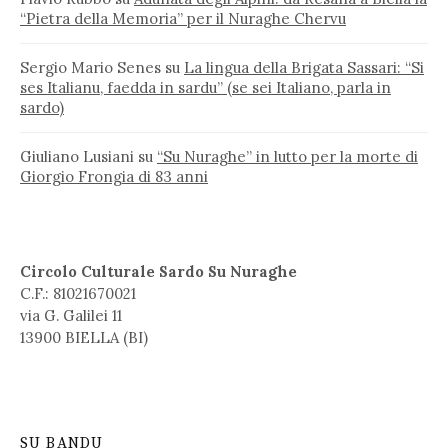
“Pietra della Memoria” per il Nuraghe Chervu
Sergio Mario Senes
su
La lingua della Brigata Sassari: “Si
ses Italianu, faedda in sardu” (se sei Italiano, parla in
sardo)
Giuliano Lusiani
su
“Su Nuraghe” in lutto per la morte di
Giorgio Frongia di 83 anni
Circolo Culturale Sardo Su Nuraghe
C.F.: 81021670021
via G. Galilei 11
13900 BIELLA (BI)
SU BANDU