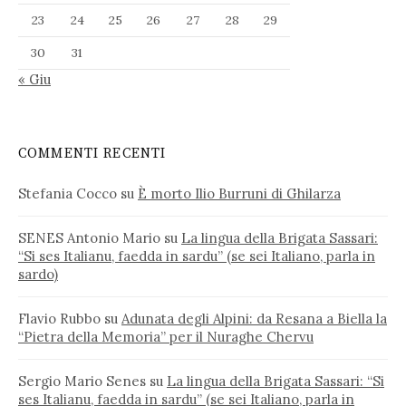
23
24
25
26
27
28
29
30
31
« Giu
COMMENTI RECENTI
Stefania Cocco
su
È morto Ilio Burruni di Ghilarza
SENES Antonio Mario
su
La lingua della Brigata Sassari:
“Si ses Italianu, faedda in sardu” (se sei Italiano, parla in
sardo)
Flavio Rubbo
su
Adunata degli Alpini: da Resana a Biella la
“Pietra della Memoria” per il Nuraghe Chervu
Sergio Mario Senes
su
La lingua della Brigata Sassari: “Si
ses Italianu, faedda in sardu” (se sei Italiano, parla in