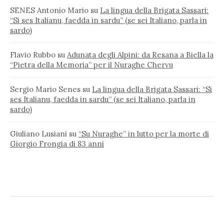
SENES Antonio Mario
su
La lingua della Brigata Sassari:
“Si ses Italianu, faedda in sardu” (se sei Italiano, parla in
sardo)
Flavio Rubbo
su
Adunata degli Alpini: da Resana a Biella la
“Pietra della Memoria” per il Nuraghe Chervu
Sergio Mario Senes
su
La lingua della Brigata Sassari: “Si
ses Italianu, faedda in sardu” (se sei Italiano, parla in
sardo)
Giuliano Lusiani
su
“Su Nuraghe” in lutto per la morte di
Giorgio Frongia di 83 anni