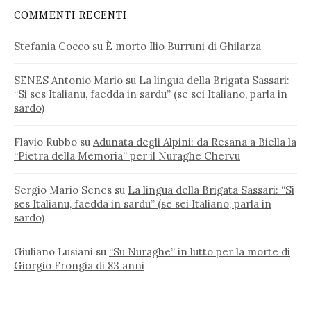
COMMENTI RECENTI
Stefania Cocco
su
È morto Ilio Burruni di Ghilarza
SENES Antonio Mario
su
La lingua della Brigata Sassari:
“Si ses Italianu, faedda in sardu” (se sei Italiano, parla in
sardo)
Flavio Rubbo
su
Adunata degli Alpini: da Resana a Biella la
“Pietra della Memoria” per il Nuraghe Chervu
Sergio Mario Senes
su
La lingua della Brigata Sassari: “Si
ses Italianu, faedda in sardu” (se sei Italiano, parla in
sardo)
Giuliano Lusiani
su
“Su Nuraghe” in lutto per la morte di
Giorgio Frongia di 83 anni