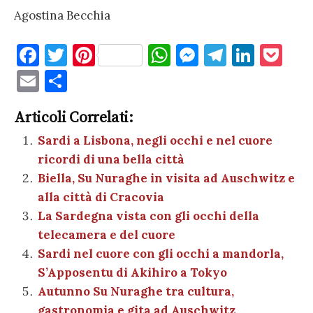
Agostina Becchia
F
T
Pi
W
M
T
Li
P
a
w
nt
h
es
el
n
o
E
C
c
it
er
at
se
e
k
c
m
o
e
te
es
s
n
gr
e
k
Articoli Correlati:
ai
n
b
r
t
A
g
a
dI
et
Sardi a Lisbona, negli occhi e nel cuore
l
di
ricordi di una bella città
o
p
er
m
n
vi
Biella, Su Nuraghe in visita ad Auschwitz e
o
p
di
alla città di Cracovia
k
La Sardegna vista con gli occhi della
telecamera e del cuore
Sardi nel cuore con gli occhi a mandorla,
S’Apposentu di Akihiro a Tokyo
Autunno Su Nuraghe tra cultura,
gastronomia e gita ad Auschwitz