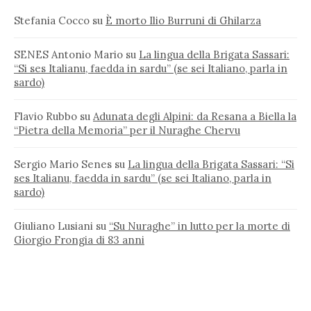
Stefania Cocco
su
È morto Ilio Burruni di Ghilarza
SENES Antonio Mario
su
La lingua della Brigata Sassari:
“Si ses Italianu, faedda in sardu” (se sei Italiano, parla in
sardo)
Flavio Rubbo
su
Adunata degli Alpini: da Resana a Biella la
“Pietra della Memoria” per il Nuraghe Chervu
Sergio Mario Senes
su
La lingua della Brigata Sassari: “Si
ses Italianu, faedda in sardu” (se sei Italiano, parla in
sardo)
Giuliano Lusiani
su
“Su Nuraghe” in lutto per la morte di
Giorgio Frongia di 83 anni