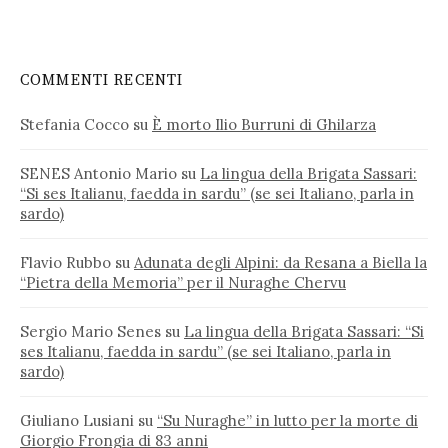
COMMENTI RECENTI
Stefania Cocco
su
È morto Ilio Burruni di Ghilarza
SENES Antonio Mario
su
La lingua della Brigata Sassari:
“Si ses Italianu, faedda in sardu” (se sei Italiano, parla in
sardo)
Flavio Rubbo
su
Adunata degli Alpini: da Resana a Biella la
“Pietra della Memoria” per il Nuraghe Chervu
Sergio Mario Senes
su
La lingua della Brigata Sassari: “Si
ses Italianu, faedda in sardu” (se sei Italiano, parla in
sardo)
Giuliano Lusiani
su
“Su Nuraghe” in lutto per la morte di
Giorgio Frongia di 83 anni