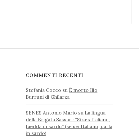
COMMENTI RECENTI
Stefania Cocco
su
È morto Ilio
Burruni di Ghilarza
SENES Antonio Mario
su
La lingua
della Brigata Sassari: “Si ses Italianu,
faedda in sardu” (se sei Italiano, parla
in sardo)