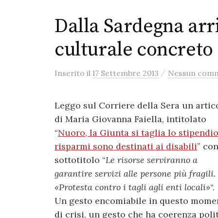
Dalla Sardegna arr
culturale concreto
/
Inserito
il
17 Settembre 2013
Nessun com
Leggo sul Corriere della Sera un artic
di Maria Giovanna Faiella, intitolato
“
Nuoro, la Giunta si taglia lo stipendio,
risparmi sono destinati ai disabili
” con
sottotitolo “
Le risorse serviranno a
garantire servizi alle persone più fragili.
«Protesta contro i tagli agli enti locali»
“.
Un gesto encomiabile in questo mome
di crisi, un gesto che ha coerenza poli