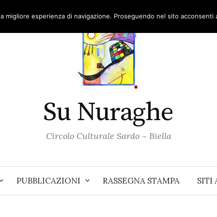
una migliore esperienza di navigazione. Proseguendo nel sito acconsenti al
Su Nuraghe
Circolo Culturale Sardo ~ Biella
PUBBLICAZIONI
RASSEGNA STAMPA
SITI