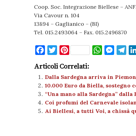
Coop. Soc. Integrazione Biellese – AN
Via Cavour n. 104
13894 – Gaglianico – (BI)
Tel. 015.2493064 – Fax. 015.2496870
F
T
Pi
W
M
T
a
w
nt
h
es
el
Articoli Correlati:
c
it
er
at
se
e
e
te
es
s
n
gr
Dalla Sardegna arriva in Piemon
10.000 Euro da Biella, sostegno 
b
r
t
A
g
a
“Una mano alla Sardegna” dalla 
o
p
er
m
Coi profumi del Carnevale isolan
o
p
Ai Biellesi, a tutti Voi, a chissà
k