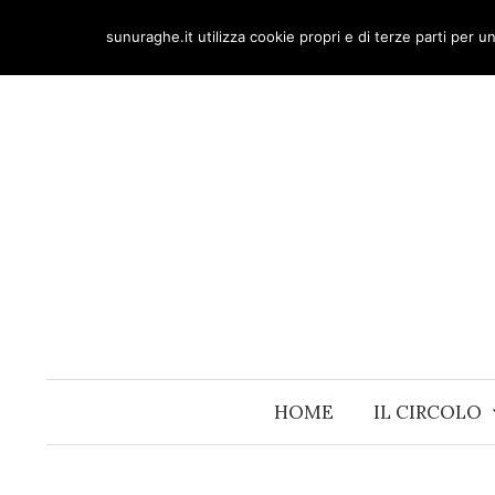
Skip
sunuraghe.it utilizza cookie propri e di terze parti per 
to
content
HOME
IL CIRCOLO