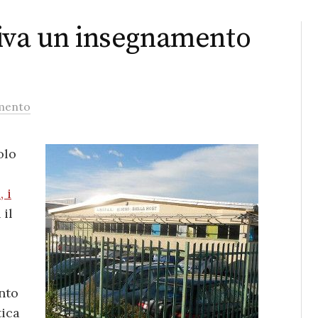
iva un insegnamento
mento
olo
 i
 il
nto
tica