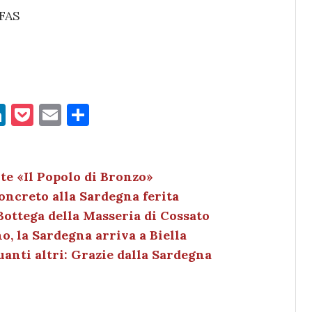
FFAS
Li
P
E
C
n
o
m
o
k
c
ai
n
e
k
l
di
te «Il Popolo di Bronzo»
concreto alla Sardegna ferita
dI
et
vi
Bottega della Masseria di Cossato
n
di
o, la Sardegna arriva a Biella
 quanti altri: Grazie dalla Sardegna