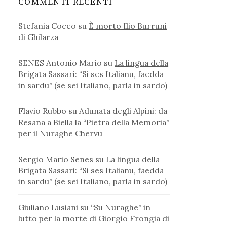
COMMENTI RECENTI
Stefania Cocco
su
È morto Ilio Burruni
di Ghilarza
SENES Antonio Mario
su
La lingua della
Brigata Sassari: “Si ses Italianu, faedda
in sardu” (se sei Italiano, parla in sardo)
Flavio Rubbo
su
Adunata degli Alpini: da
Resana a Biella la “Pietra della Memoria”
per il Nuraghe Chervu
Sergio Mario Senes
su
La lingua della
Brigata Sassari: “Si ses Italianu, faedda
in sardu” (se sei Italiano, parla in sardo)
Giuliano Lusiani
su
“Su Nuraghe” in
lutto per la morte di Giorgio Frongia di