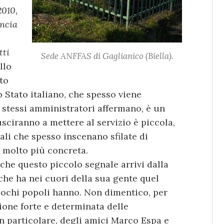
2010,
incia
tti
Sede ANFFAS di Gaglianico (Biella).
llo
to
 Stato italiano, che spesso viene
 stessi amministratori affermano, è un
usciranno a mettere al servizio è piccola,
ali che spesso inscenano sfilate di
è molto più concreta.
he questo piccolo segnale arrivi dalla
che ha nei cuori della sua gente quel
ochi popoli hanno. Non dimentico, per
ione forte e determinata delle
 in particolare, degli amici Marco Espa e