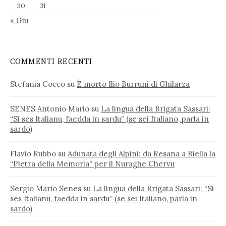
30
31
« Giu
COMMENTI RECENTI
Stefania Cocco
su
È morto Ilio Burruni di Ghilarza
SENES Antonio Mario
su
La lingua della Brigata Sassari:
“Si ses Italianu, faedda in sardu” (se sei Italiano, parla in
sardo)
Flavio Rubbo
su
Adunata degli Alpini: da Resana a Biella la
“Pietra della Memoria” per il Nuraghe Chervu
Sergio Mario Senes
su
La lingua della Brigata Sassari: “Si
ses Italianu, faedda in sardu” (se sei Italiano, parla in
sardo)