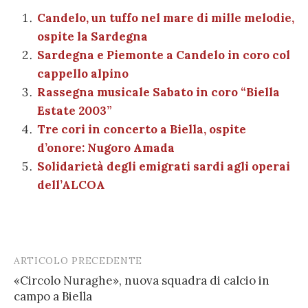
ai
n
b
r
t
A
g
a
dI
et
Candelo, un tuffo nel mare di mille melodie,
l
di
ospite la Sardegna
o
p
er
m
n
vi
Sardegna e Piemonte a Candelo in coro col
o
p
di
cappello alpino
k
Rassegna musicale Sabato in coro “Biella
Estate 2003”
Tre cori in concerto a Biella, ospite
d’onore: Nugoro Amada
Solidarietà degli emigrati sardi agli operai
dell’ALCOA
ARTICOLO PRECEDENTE
Post
«Circolo Nuraghe», nuova squadra di calcio in
navigation
campo a Biella