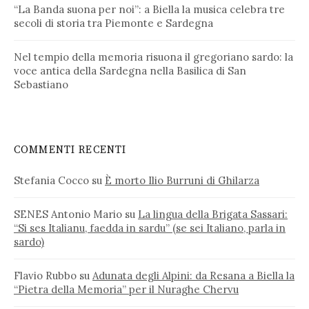
“La Banda suona per noi”: a Biella la musica celebra tre
secoli di storia tra Piemonte e Sardegna
Nel tempio della memoria risuona il gregoriano sardo: la
voce antica della Sardegna nella Basilica di San
Sebastiano
COMMENTI RECENTI
Stefania Cocco
su
È morto Ilio Burruni di Ghilarza
SENES Antonio Mario
su
La lingua della Brigata Sassari:
“Si ses Italianu, faedda in sardu” (se sei Italiano, parla in
sardo)
Flavio Rubbo
su
Adunata degli Alpini: da Resana a Biella la
“Pietra della Memoria” per il Nuraghe Chervu