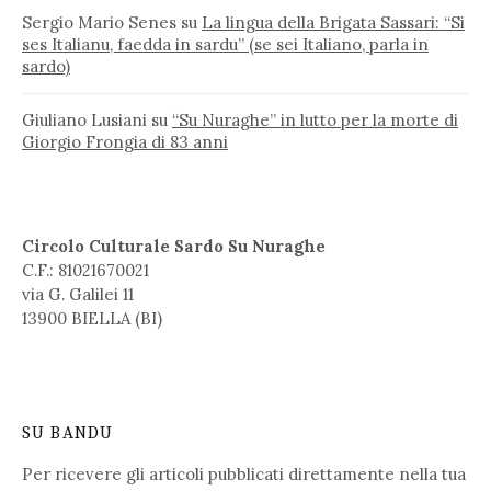
Sergio Mario Senes
su
La lingua della Brigata Sassari: “Si
ses Italianu, faedda in sardu” (se sei Italiano, parla in
sardo)
Giuliano Lusiani
su
“Su Nuraghe” in lutto per la morte di
Giorgio Frongia di 83 anni
Circolo Culturale Sardo Su Nuraghe
C.F.: 81021670021
via G. Galilei 11
13900 BIELLA (BI)
SU BANDU
Per ricevere gli articoli pubblicati direttamente nella tua