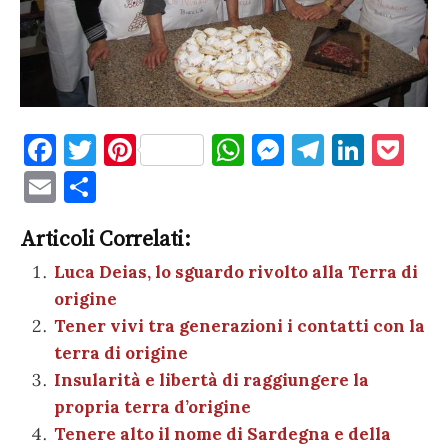
F
T
Pi
W
M
T
Li
P
a
w
nt
h
es
el
n
o
E
C
c
it
er
at
se
e
k
c
m
o
e
te
es
s
n
gr
e
k
Articoli Correlati:
ai
n
b
r
t
A
g
a
dI
et
Luca Deias, lo sguardo rivolto alla Terra di
l
di
origine
o
p
er
m
n
vi
Tener vivi tra generazioni i contatti con la
o
p
di
terra di origine
k
Insularità e libertà di raggiungere la
propria terra d’origine
Tenere alto il nome di Sardegna e della