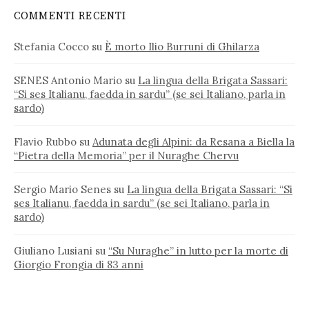
COMMENTI RECENTI
Stefania Cocco
su
È morto Ilio Burruni di Ghilarza
SENES Antonio Mario
su
La lingua della Brigata Sassari:
“Si ses Italianu, faedda in sardu” (se sei Italiano, parla in
sardo)
Flavio Rubbo
su
Adunata degli Alpini: da Resana a Biella la
“Pietra della Memoria” per il Nuraghe Chervu
Sergio Mario Senes
su
La lingua della Brigata Sassari: “Si
ses Italianu, faedda in sardu” (se sei Italiano, parla in
sardo)
Giuliano Lusiani
su
“Su Nuraghe” in lutto per la morte di
Giorgio Frongia di 83 anni