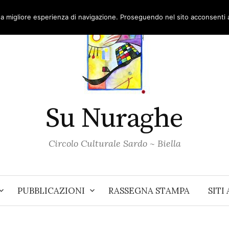
una migliore esperienza di navigazione. Proseguendo nel sito acconsenti al
Su Nuraghe
Circolo Culturale Sardo ~ Biella
PUBBLICAZIONI
RASSEGNA STAMPA
SITI