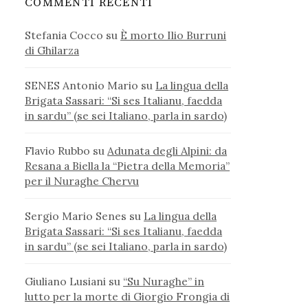
COMMENTI RECENTI
Stefania Cocco
su
È morto Ilio Burruni
di Ghilarza
SENES Antonio Mario
su
La lingua della
Brigata Sassari: “Si ses Italianu, faedda
in sardu” (se sei Italiano, parla in sardo)
Flavio Rubbo
su
Adunata degli Alpini: da
Resana a Biella la “Pietra della Memoria”
per il Nuraghe Chervu
Sergio Mario Senes
su
La lingua della
Brigata Sassari: “Si ses Italianu, faedda
in sardu” (se sei Italiano, parla in sardo)
Giuliano Lusiani
su
“Su Nuraghe” in
lutto per la morte di Giorgio Frongia di