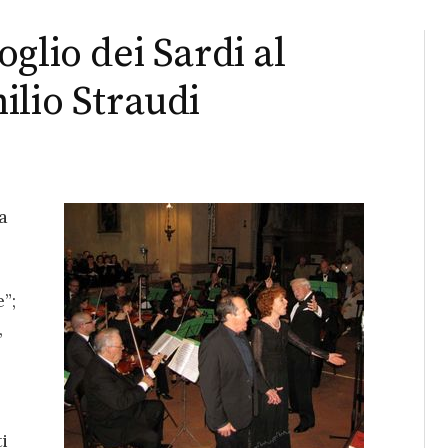
glio dei Sardi al
ilio Straudi
a
”;
,
i