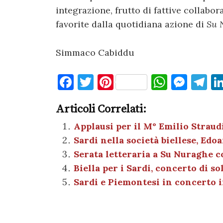
integrazione, frutto di fattive collabo
favorite dalla quotidiana azione di
Su 
Simmaco Cabiddu
F
T
Pi
W
M
T
a
w
nt
h
es
el
Articoli Correlati:
c
it
er
at
se
e
e
te
es
s
n
gr
Applausi per il M° Emilio Straud
Sardi nella società biellese, Ed
b
r
t
A
g
a
Serata letteraria a Su Nuraghe c
o
p
er
m
Biella per i Sardi, concerto di so
o
p
Sardi e Piemontesi in concerto i
k