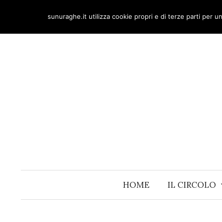
Skip
sunuraghe.it utilizza cookie propri e di terze parti per 
to
content
HOME
IL CIRCOLO