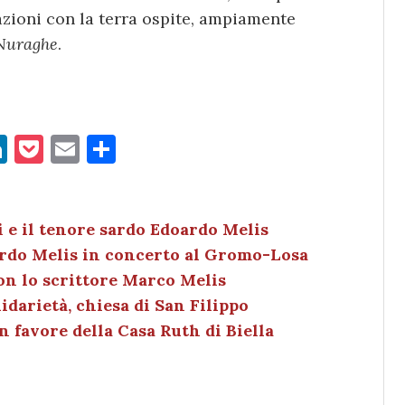
razioni con la terra ospite, ampiamente
Nuraghe
.
Li
P
E
C
n
o
m
o
k
c
ai
n
e
k
l
di
i e il tenore sardo Edoardo Melis
oardo Melis in concerto al Gromo-Losa
dI
et
vi
on lo scrittore Marco Melis
n
di
lidarietà, chiesa di San Filippo
n favore della Casa Ruth di Biella