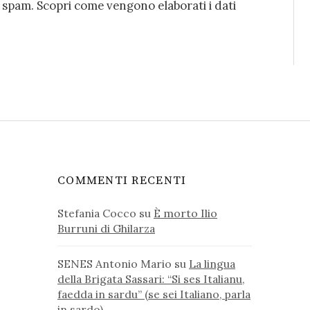
o spam.
Scopri come vengono elaborati i dati
COMMENTI RECENTI
Stefania Cocco
su
È morto Ilio
Burruni di Ghilarza
SENES Antonio Mario
su
La lingua
della Brigata Sassari: “Si ses Italianu,
faedda in sardu” (se sei Italiano, parla
in sardo)