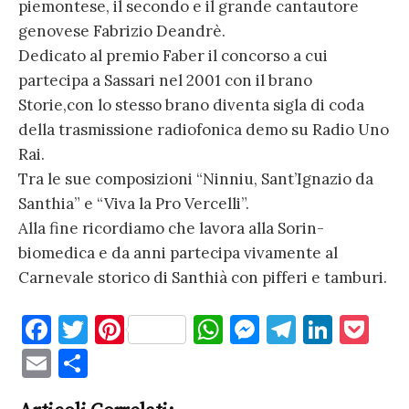
piemontese, il secondo e il grande cantautore
genovese Fabrizio Deandrè.
Dedicato al premio Faber il concorso a cui
partecipa a Sassari nel 2001 con il brano
Storie,con lo stesso brano diventa sigla di coda
della trasmissione radiofonica demo su Radio Uno
Rai.
Tra le sue composizioni “Ninniu, Sant’Ignazio da
Santhia” e “Viva la Pro Vercelli”.
Alla fine ricordiamo che lavora alla Sorin-
biomedica e da anni partecipa vivamente al
Carnevale storico di Santhià con pifferi e tamburi.
F
T
Pi
W
M
T
Li
P
a
w
nt
h
es
el
n
o
E
C
c
it
er
at
se
e
k
c
m
o