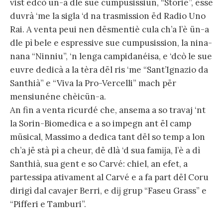
vist ëdcò ün-a dle sue cumpusissiun, “Storie”, esse
duvrà ‘me la sigla ‘d na trasmission ëd Radio Uno
Rai. A venta peui nen dësmentiè cula ch’a l’è ün-a
dle pì bele e espressive sue cumpusission, la nina-
nana “Ninniu”, ‘n lenga campidanéisa, e ‘dcò le sue
euvre dedicà a la tèra dël ris ‘me “Sant’Ignazio da
Santhià” e “Viva la Pro-Vercelli” mach për
mensiunéne chèicün-a.
An fin a venta ricurdé che, ansema a so travaj ‘nt
la Sorin-Biomedica e a so impegn ant ël camp
müsical, Massimo a dedica tant dël so temp a lon
ch’a jë stà pì a cheur, dë dlà ‘d sua famĳa, l’è a dì
Santhià, sua gent e so Carvé: chiel, an efet, a
partessipa ativament al Carvé e a fa part dël Coru
dirigì dal cavajer Berri, e dĳ grup “Faseu Grass” e
“Pifferi e Tamburi”.