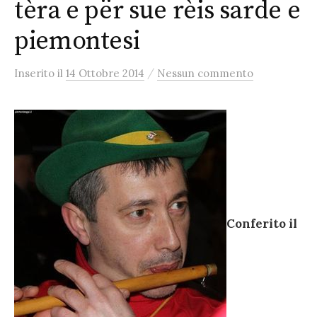
tèra e për sue rèis sarde e
piemontesi
/
Inserito
il
14 Ottobre 2014
Nessun commento
Conferito il