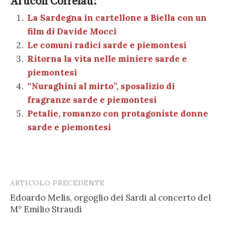
e
te
es
s
n
gr
e
k
Articoli Correlati:
ai
n
b
r
t
A
g
a
dI
et
La Sardegna in cartellone a Biella con un
l
di
film di Davide Mocci
o
p
er
m
n
vi
Le comuni radici sarde e piemontesi
o
p
di
Ritorna la vita nelle miniere sarde e
k
piemontesi
“Nuraghini al mirto”, sposalizio di
fragranze sarde e piemontesi
Petalie, romanzo con protagoniste donne
sarde e piemontesi
ARTICOLO PRECEDENTE
Post
Edoardo Melis, orgoglio dei Sardi al concerto del
navigation
M° Emilio Straudi