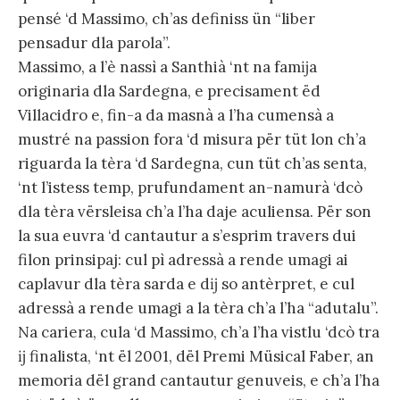
pensé ‘d Massimo, ch’as definiss ün “liber
pensadur dla parola”.
Massimo, a l’è nassì a Santhià ‘nt na famĳa
originaria dla Sardegna, e precisament ëd
Villacidro e, fin-a da masnà a l’ha cumensà a
mustré na passion fora ‘d misura për tüt lon ch’a
riguarda la tèra ‘d Sardegna, cun tüt ch’as senta,
‘nt l’istess temp, prufundament an-namurà ‘dcò
dla tèra vërsleisa ch’a l’ha daje aculiensa. Për son
la sua euvra ‘d cantautur a s’esprim travers dui
filon prinsipaj: cul pì adressà a rende umagi ai
caplavur dla tèra sarda e dĳ so antèrpret, e cul
adressà a rende umagi a la tèra ch’a l’ha “adutalu”.
Na cariera, cula ‘d Massimo, ch’a l’ha vistlu ‘dcò tra
ĳ finalista, ‘nt ël 2001, dël Premi Müsical Faber, an
memoria dël grand cantautur genuveis, e ch’a l’ha