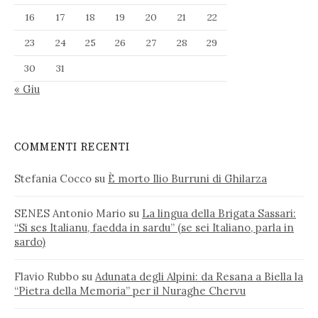
16
17
18
19
20
21
22
23
24
25
26
27
28
29
30
31
« Giu
COMMENTI RECENTI
Stefania Cocco
su
È morto Ilio Burruni di Ghilarza
SENES Antonio Mario
su
La lingua della Brigata Sassari:
“Si ses Italianu, faedda in sardu” (se sei Italiano, parla in
sardo)
Flavio Rubbo
su
Adunata degli Alpini: da Resana a Biella la
“Pietra della Memoria” per il Nuraghe Chervu