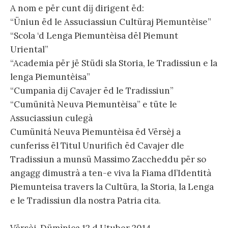
A nom e për cunt dĳ dirigent ëd:
“Üniun ëd le Assuciassiun Cultüraj Piemuntèise”
“Scola ‘d Lenga Piemuntèisa dël Piemunt
Uriental”
“Academia për jë Stüdi sla Storia, le Tradissiun e la
lenga Piemuntèisa”
“Cumpanìa dĳ Cavajer ëd le Tradissiun”
“Cumünità Neuva Piemuntèisa” e tüte le
Assuciassiun culegà
Cumünitá Neuva Piemuntèisa ëd Vërsèj a
cunferiss ël Titul Unurifich ëd Cavajer dle
Tradissiun a munsü Massimo Zaccheddu për so
angagg dimustrà a ten-e viva la Fiama dl’Identità
Piemunteisa travers la Cultüra, la Storia, la Lenga
e le Tradissiun dla nostra Patria cita.
Vërsèj, Dümìnica 12 d Utuber 2014