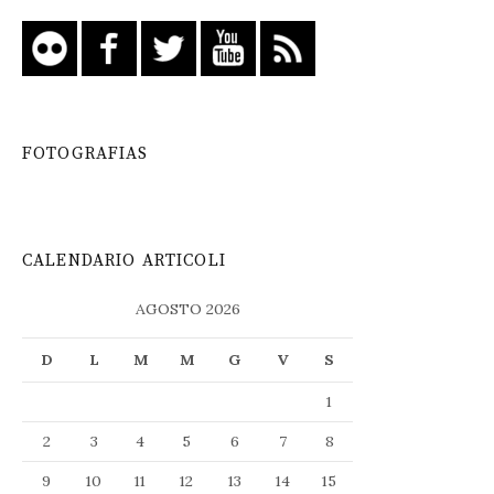
FOTOGRAFIAS
CALENDARIO ARTICOLI
AGOSTO 2026
D
L
M
M
G
V
S
1
2
3
4
5
6
7
8
9
10
11
12
13
14
15