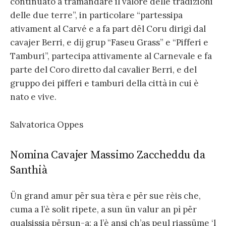
continuato a tramandare il valore delle tradizioni
delle due terre”, in particolare “partessipa
ativament al Carvé e a fa part dël Coru dirigì dal
cavajer Berri, e dĳ grup “Faseu Grass” e “Pifferi e
Tamburi”, partecipa attivamente al Carnevale e fa
parte del Coro diretto dal cavalier Berri, e del
gruppo dei pifferi e tamburi della città in cui è
nato e vive.
Salvatorica Oppes
Nomina Cavajer Massimo Zaccheddu da
Santhià
Ün grand amur për sua tèra e për sue rèis che,
cuma a l’è solit ripete, a sun ün valur an pì për
qualsissia përsun-a: a l’è ansi ch’as peul riassüme ‘l