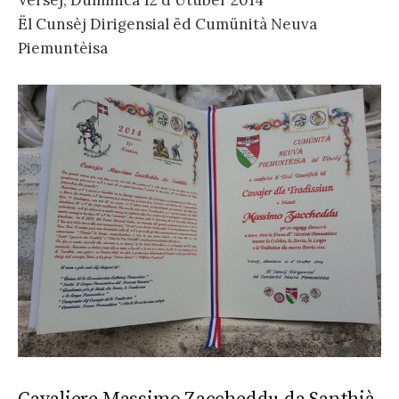
Ël Cunsèj Dirigensial ëd Cumünità Neuva
Piemuntèisa