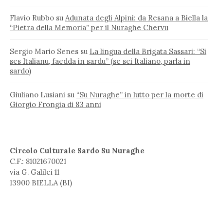
Flavio Rubbo
su
Adunata degli Alpini: da Resana a Biella la
“Pietra della Memoria” per il Nuraghe Chervu
Sergio Mario Senes
su
La lingua della Brigata Sassari: “Si
ses Italianu, faedda in sardu” (se sei Italiano, parla in
sardo)
Giuliano Lusiani
su
“Su Nuraghe” in lutto per la morte di
Giorgio Frongia di 83 anni
Circolo Culturale Sardo Su Nuraghe
C.F.: 81021670021
via G. Galilei 11
13900 BIELLA (BI)