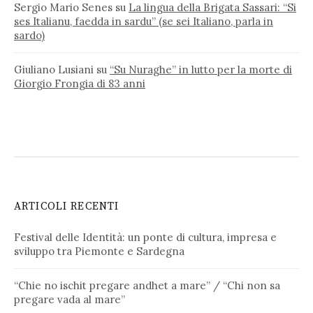
Sergio Mario Senes
su
La lingua della Brigata Sassari: “Si
ses Italianu, faedda in sardu” (se sei Italiano, parla in
sardo)
Giuliano Lusiani
su
“Su Nuraghe” in lutto per la morte di
Giorgio Frongia di 83 anni
ARTICOLI RECENTI
Festival delle Identità: un ponte di cultura, impresa e
sviluppo tra Piemonte e Sardegna
“Chie no ischit pregare andhet a mare” / “Chi non sa
pregare vada al mare”