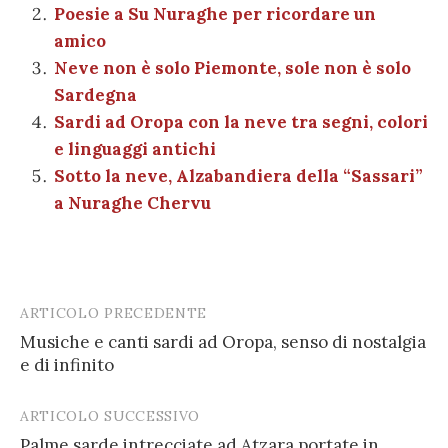
vi
Poesie a Su Nuraghe per ricordare un
o
p
di
amico
k
Neve non è solo Piemonte, sole non è solo
Sardegna
Sardi ad Oropa con la neve tra segni, colori
e linguaggi antichi
Sotto la neve, Alzabandiera della “Sassari”
a Nuraghe Chervu
ARTICOLO PRECEDENTE
Post
Musiche e canti sardi ad Oropa, senso di nostalgia
navigation
e di infinito
ARTICOLO SUCCESSIVO
Palme sarde intrecciate ad Atzara portate in