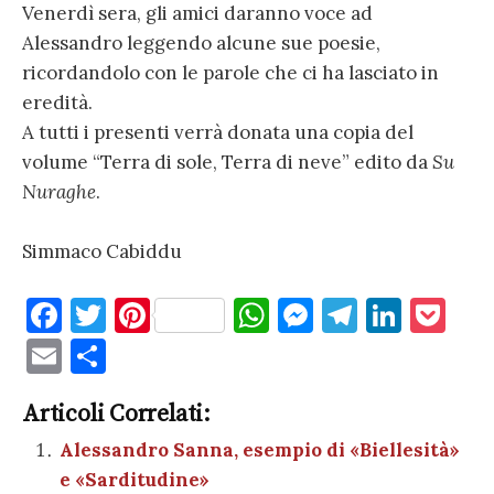
Venerdì sera, gli amici daranno voce ad
Alessandro leggendo alcune sue poesie,
ricordandolo con le parole che ci ha lasciato in
eredità.
A tutti i presenti verrà donata una copia del
volume “Terra di sole, Terra di neve” edito da
Su
Nuraghe
.
Simmaco Cabiddu
F
T
Pi
W
M
T
Li
P
a
w
nt
h
es
el
n
o
E
C
c
it
er
at
se
e
k
c
m
o
e
te
es
s
n
gr
e
k
Articoli Correlati:
ai
n
b
r
t
A
g
a
dI
et
Alessandro Sanna, esempio di «Biellesità»
l
di
e «Sarditudine»
o
p
er
m
n