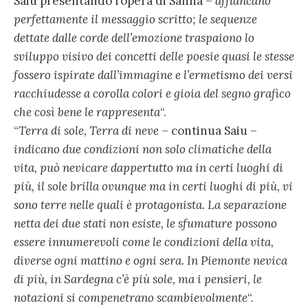
Saiu presentando l’opera di Sanna –
affiancano
perfettamente il messaggio scritto; le sequenze
dettate dalle corde dell’emozione traspaiono lo
sviluppo visivo dei concetti delle poesie quasi le stesse
fossero ispirate dall’immagine e l’ermetismo dei versi
racchiudesse a corolla colori e gioia del segno grafico
che così bene le rappresenta
“.
“
Terra di sole, Terra di neve
– continua Saiu –
indicano due condizioni non solo climatiche della
vita, può nevicare dappertutto ma in certi luoghi di
più, il sole brilla ovunque ma in certi luoghi di più, vi
sono terre nelle quali è protagonista. La separazione
netta dei due stati non esiste, le sfumature possono
essere innumerevoli come le condizioni della vita,
diverse ogni mattino e ogni sera. In Piemonte nevica
di più, in Sardegna c’è più sole, ma i pensieri, le
notazioni si compenetrano scambievolmente
“.