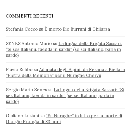
COMMENTI RECENTI
Stefania Cocco
su
È morto Ilio Burruni di Ghilarza
SENES Antonio Mario
su
La lingua della Brigata Sassari:
“Si ses Italianu, faedda in sardu” (se sei Italiano, parla in
sardo)
Flavio Rubbo
su
Adunata degli Alpini: da Resana a Biella la
“Pietra della Memoria” per il Nuraghe Chervu
Sergio Mario Senes
su
La lingua della Brigata Sassari: “Si
ses Italianu, faedda in sardu” (se sei Italiano, parla in
sardo)
Giuliano Lusiani
su
“Su Nuraghe” in lutto per la morte di
Giorgio Frongia di 83 anni