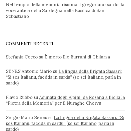
Nel tempio della memoria risuona il gregoriano sardo: la
voce antica della Sardegna nella Basilica di San
Sebastiano
COMMENTI RECENTI
Stefania Cocco
su
È morto Ilio Burruni di Ghilarza
SENES Antonio Mario
su
La lingua della Brigata Sassari:
“Si ses Italianu, faedda in sardu” (se sei Italiano, parla in
sardo)
Flavio Rubbo
su
Adunata degli Alpini: da Resana a Biella la
“Pietra della Memoria” per il Nuraghe Chervu
Sergio Mario Senes
su
La lingua della Brigata Sassari: “Si
ses Italianu, faedda in sardu” (se sei Italiano, parla in
sardo)