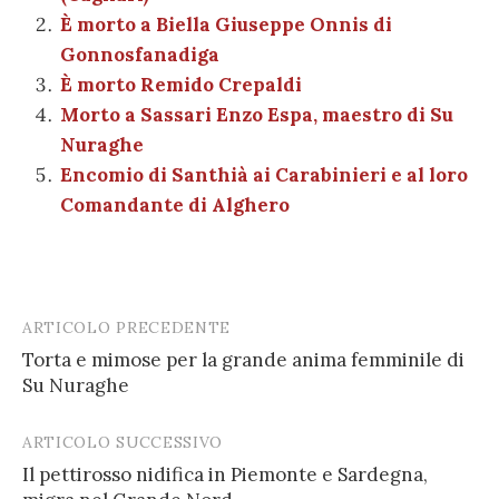
o
p
er
m
n
vi
È morto a Biella Giuseppe Onnis di
o
p
di
Gonnosfanadiga
k
È morto Remido Crepaldi
Morto a Sassari Enzo Espa, maestro di Su
Nuraghe
Encomio di Santhià ai Carabinieri e al loro
Comandante di Alghero
ARTICOLO PRECEDENTE
Post
Torta e mimose per la grande anima femminile di
navigation
Su Nuraghe
ARTICOLO SUCCESSIVO
Il pettirosso nidifica in Piemonte e Sardegna,