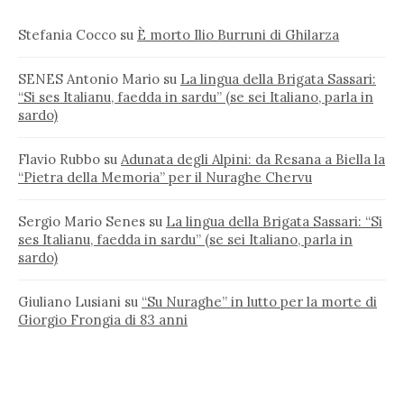
Stefania Cocco
su
È morto Ilio Burruni di Ghilarza
SENES Antonio Mario
su
La lingua della Brigata Sassari:
“Si ses Italianu, faedda in sardu” (se sei Italiano, parla in
sardo)
Flavio Rubbo
su
Adunata degli Alpini: da Resana a Biella la
“Pietra della Memoria” per il Nuraghe Chervu
Sergio Mario Senes
su
La lingua della Brigata Sassari: “Si
ses Italianu, faedda in sardu” (se sei Italiano, parla in
sardo)
Giuliano Lusiani
su
“Su Nuraghe” in lutto per la morte di
Giorgio Frongia di 83 anni