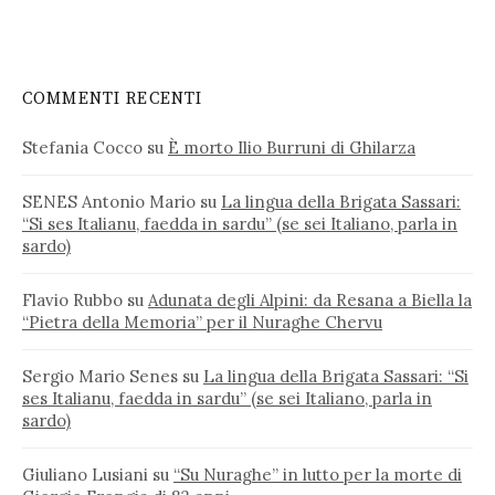
COMMENTI RECENTI
Stefania Cocco
su
È morto Ilio Burruni di Ghilarza
SENES Antonio Mario
su
La lingua della Brigata Sassari:
“Si ses Italianu, faedda in sardu” (se sei Italiano, parla in
sardo)
Flavio Rubbo
su
Adunata degli Alpini: da Resana a Biella la
“Pietra della Memoria” per il Nuraghe Chervu
Sergio Mario Senes
su
La lingua della Brigata Sassari: “Si
ses Italianu, faedda in sardu” (se sei Italiano, parla in
sardo)
Giuliano Lusiani
su
“Su Nuraghe” in lutto per la morte di