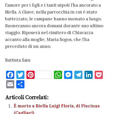
l’amore per i figli e i tanti nipoti l’ha ancorato a
Biella. A Giave, nella parrocchia in cui è stato
battezzato, le campane hanno suonato a lungo.
Suoneranno ancora domani durante suo ultimo
viaggio. Riposerà nel cimitero di Chiavazza
accanto alla moglie, Maria Sogos, che l’ha
preceduto di un anno.
Battista Saiu
F
T
Pi
W
M
T
Li
P
a
w
nt
h
es
el
n
o
E
C
c
it
er
at
se
e
k
c
m
o
e
te
es
s
n
gr
e
k
Articoli Correlati:
ai
n
b
r
t
A
g
a
dI
et
È morto a Biella Luigi Floris, di Piscinas
l
di
(Cagliari)