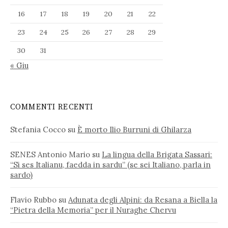
16
17
18
19
20
21
22
23
24
25
26
27
28
29
30
31
« Giu
COMMENTI RECENTI
Stefania Cocco
su
È morto Ilio Burruni di Ghilarza
SENES Antonio Mario
su
La lingua della Brigata Sassari:
“Si ses Italianu, faedda in sardu” (se sei Italiano, parla in
sardo)
Flavio Rubbo
su
Adunata degli Alpini: da Resana a Biella la
“Pietra della Memoria” per il Nuraghe Chervu