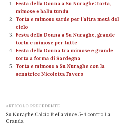
b
r
t
A
g
a
dI
et
Festa della Donna a Su Nuraghe: torta,
l
di
mimose e ballu tundu
o
p
er
m
n
vi
Torta e mimose sarde per l’altra metà del
o
p
di
cielo
k
Festa della Donna a Su Nuraghe, grande
torta e mimose per tutte
Festa della Donna tra mimose e grande
torta a forma di Sardegna
Torta e mimose a Su Nuraghe con la
senatrice Nicoletta Favero
ARTICOLO PRECEDENTE
Post
Su Nuraghe Calcio Biella vince 5-4 contro La
navigation
Granda