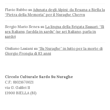
Flavio Rubbo
su
Adunata degli Alpini: da Resana a Biella la
“Pietra della Memoria” per il Nuraghe Chervu
Sergio Mario Senes
su
La lingua della Brigata Sassari: “Si
ses Italianu, faedda in sardu” (se sei Italiano, parla in
sardo)
Giuliano Lusiani
su
“Su Nuraghe” in lutto per la morte di
Giorgio Frongia di 83 anni
Circolo Culturale Sardo Su Nuraghe
C.F.: 81021670021
via G. Galilei 11
13900 BIELLA (BI)