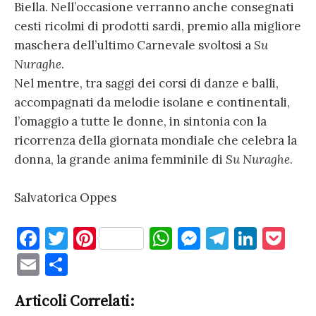
Biella. Nell’occasione verranno anche consegnati
cesti ricolmi di prodotti sardi, premio alla migliore
maschera dell’ultimo Carnevale svoltosi a
Su
Nuraghe
.
Nel mentre, tra saggi dei corsi di danze e balli,
accompagnati da melodie isolane e continentali,
l’omaggio a tutte le donne, in sintonia con la
ricorrenza della giornata mondiale che celebra la
donna, la grande anima femminile di
Su Nuraghe
.
Salvatorica Oppes
F
T
Pi
W
M
T
Li
P
a
w
nt
h
es
el
n
o
E
C
c
it
er
at
se
e
k
c
m
o
e
te
es
s
n
gr
e
k
Articoli Correlati:
ai
n