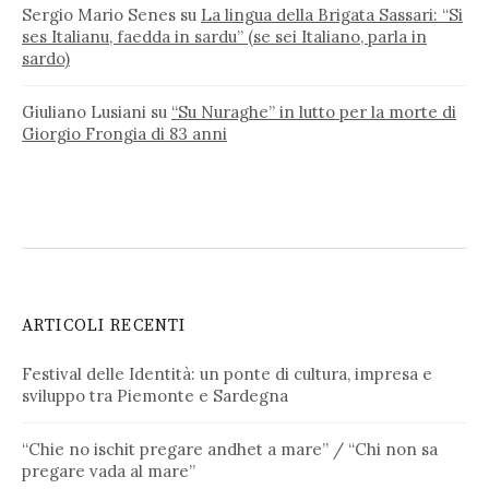
Sergio Mario Senes
su
La lingua della Brigata Sassari: “Si
ses Italianu, faedda in sardu” (se sei Italiano, parla in
sardo)
Giuliano Lusiani
su
“Su Nuraghe” in lutto per la morte di
Giorgio Frongia di 83 anni
ARTICOLI RECENTI
Festival delle Identità: un ponte di cultura, impresa e
sviluppo tra Piemonte e Sardegna
“Chie no ischit pregare andhet a mare” / “Chi non sa
pregare vada al mare”