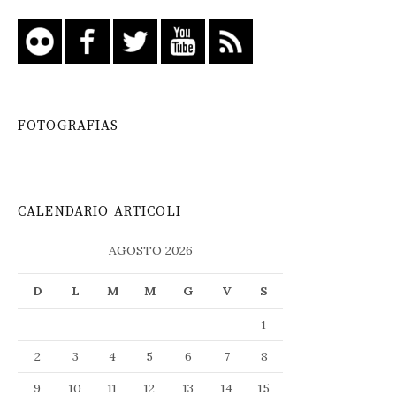
FOTOGRAFIAS
CALENDARIO ARTICOLI
AGOSTO 2026
D
L
M
M
G
V
S
1
2
3
4
5
6
7
8
9
10
11
12
13
14
15