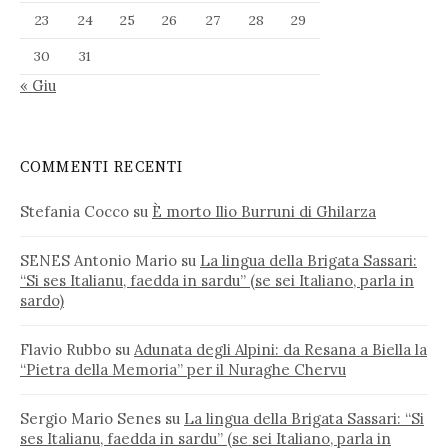
23
24
25
26
27
28
29
30
31
« Giu
COMMENTI RECENTI
Stefania Cocco
su
È morto Ilio Burruni di Ghilarza
SENES Antonio Mario
su
La lingua della Brigata Sassari:
“Si ses Italianu, faedda in sardu” (se sei Italiano, parla in
sardo)
Flavio Rubbo
su
Adunata degli Alpini: da Resana a Biella la
“Pietra della Memoria” per il Nuraghe Chervu
Sergio Mario Senes
su
La lingua della Brigata Sassari: “Si
ses Italianu, faedda in sardu” (se sei Italiano, parla in