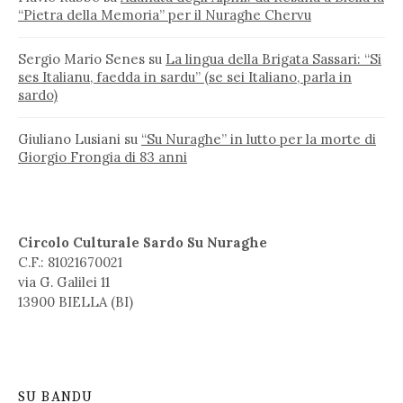
“Pietra della Memoria” per il Nuraghe Chervu
Sergio Mario Senes
su
La lingua della Brigata Sassari: “Si
ses Italianu, faedda in sardu” (se sei Italiano, parla in
sardo)
Giuliano Lusiani
su
“Su Nuraghe” in lutto per la morte di
Giorgio Frongia di 83 anni
Circolo Culturale Sardo Su Nuraghe
C.F.: 81021670021
via G. Galilei 11
13900 BIELLA (BI)
SU BANDU