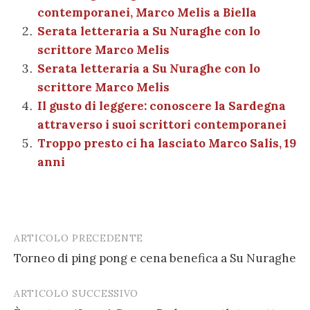
l
di
contemporanei, Marco Melis a Biella
o
p
er
m
n
vi
Serata letteraria a Su Nuraghe con lo
o
p
di
scrittore Marco Melis
k
Serata letteraria a Su Nuraghe con lo
scrittore Marco Melis
Il gusto di leggere: conoscere la Sardegna
attraverso i suoi scrittori contemporanei
Troppo presto ci ha lasciato Marco Salis, 19
anni
ARTICOLO PRECEDENTE
Post
Torneo di ping pong e cena benefica a Su Nuraghe
navigation
ARTICOLO SUCCESSIVO