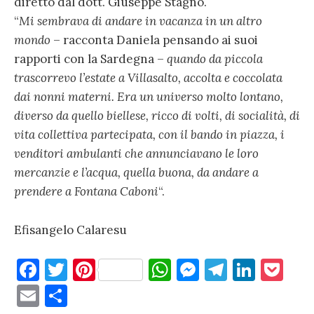
diretto dal dott. Giuseppe Stagno.
“
Mi sembrava di andare in vacanza in un altro
mondo
– racconta Daniela pensando ai suoi
rapporti con la Sardegna –
quando da piccola
trascorrevo l’estate a Villasalto, accolta e coccolata
dai nonni materni. Era un universo molto lontano,
diverso da quello biellese, ricco di volti, di socialità, di
vita collettiva partecipata, con il bando in piazza, i
venditori ambulanti che annunciavano le loro
mercanzie e l’acqua, quella buona, da andare a
prendere a Fontana Caboni
“.
Efisangelo Calaresu
F
T
Pi
W
M
T
Li
P
a
w
nt
h
es
el
n
o
E
C