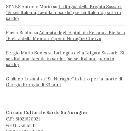
SENES Antonio Mario
su
La lingua della Brigata Sassari:
“Si ses Italianu, faedda in sardu” (se sei Italiano, parla in
sardo)
Flavio Rubbo
su
Adunata degli Alpini: da Resana a Biella la
“Pietra della Memoria” per il Nuraghe Chervu
Sergio Mario Senes
su
La lingua della Brigata Sassari: “Si
ses Italianu, faedda in sardu” (se sei Italiano, parla in
sardo)
Giuliano Lusiani
su
“Su Nuraghe” in lutto per la morte di
Giorgio Frongia di 83 anni
Circolo Culturale Sardo Su Nuraghe
C.F.: 81021670021
via G. Galilei 11