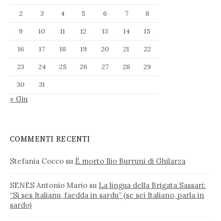
2
3
4
5
6
7
8
9
10
11
12
13
14
15
16
17
18
19
20
21
22
23
24
25
26
27
28
29
30
31
« Giu
COMMENTI RECENTI
Stefania Cocco
su
È morto Ilio Burruni di Ghilarza
SENES Antonio Mario
su
La lingua della Brigata Sassari:
“Si ses Italianu, faedda in sardu” (se sei Italiano, parla in
sardo)