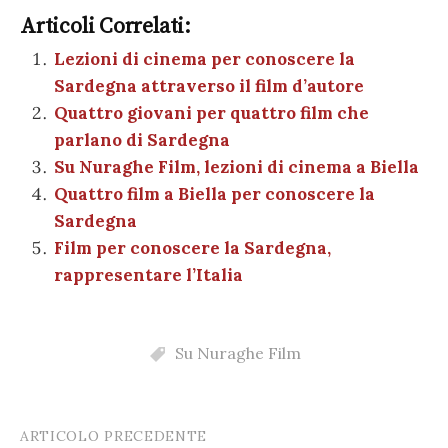
c
it
er
at
se
e
k
c
m
o
e
te
es
s
n
gr
e
k
Articoli Correlati:
ai
n
b
r
t
A
g
a
dI
et
Lezioni di cinema per conoscere la
l
di
Sardegna attraverso il film d’autore
o
p
er
m
n
vi
Quattro giovani per quattro film che
o
p
di
parlano di Sardegna
k
Su Nuraghe Film, lezioni di cinema a Biella
Quattro film a Biella per conoscere la
Sardegna
Film per conoscere la Sardegna,
rappresentare l’Italia
Su Nuraghe Film
ARTICOLO PRECEDENTE
Post