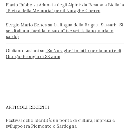
Flavio Rubbo
su
Adunata degli Alpini: da Resana a Biella la
“Pietra della Memoria” per il Nuraghe Chervu
Sergio Mario Senes
su
La lingua della Brigata Sassari: “Si
ses Italianu, faedda in sardu” (se sei Italiano, parla in
sardo)
Giuliano Lusiani
su
“Su Nuraghe” in lutto per la morte di
Giorgio Frongia di 83 anni
ARTICOLI RECENTI
Festival delle Identità: un ponte di cultura, impresa e
sviluppo tra Piemonte e Sardegna