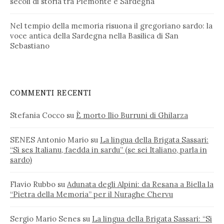
secoli di storia tra Piemonte e Sardegna
Nel tempio della memoria risuona il gregoriano sardo: la
voce antica della Sardegna nella Basilica di San
Sebastiano
COMMENTI RECENTI
Stefania Cocco
su
È morto Ilio Burruni di Ghilarza
SENES Antonio Mario
su
La lingua della Brigata Sassari:
“Si ses Italianu, faedda in sardu” (se sei Italiano, parla in
sardo)
Flavio Rubbo
su
Adunata degli Alpini: da Resana a Biella la
“Pietra della Memoria” per il Nuraghe Chervu
Sergio Mario Senes
su
La lingua della Brigata Sassari: “Si