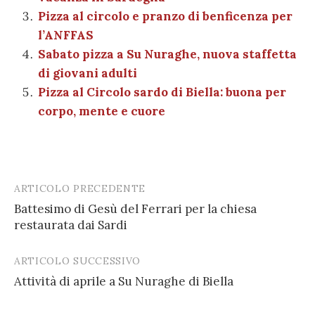
o
p
di
Pizza al circolo e pranzo di benficenza per
k
l’ANFFAS
Sabato pizza a Su Nuraghe, nuova staffetta
di giovani adulti
Pizza al Circolo sardo di Biella: buona per
corpo, mente e cuore
ARTICOLO PRECEDENTE
Post
Battesimo di Gesù del Ferrari per la chiesa
navigation
restaurata dai Sardi
ARTICOLO SUCCESSIVO
Attività di aprile a Su Nuraghe di Biella