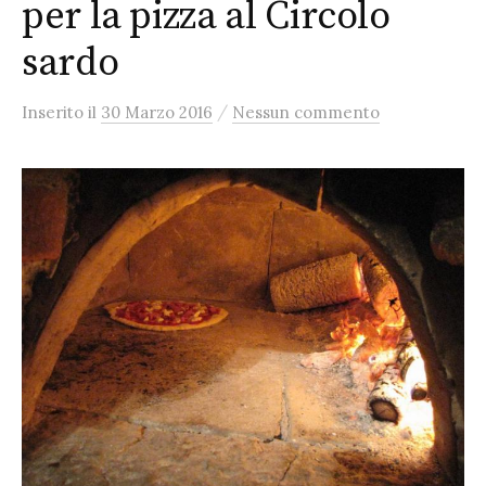
per la pizza al Circolo
sardo
/
Inserito
il
30 Marzo 2016
Nessun commento