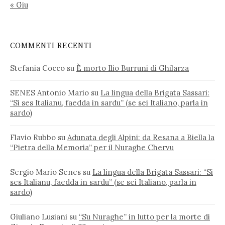
« Giu
COMMENTI RECENTI
Stefania Cocco
su
È morto Ilio Burruni di Ghilarza
SENES Antonio Mario
su
La lingua della Brigata Sassari:
“Si ses Italianu, faedda in sardu” (se sei Italiano, parla in
sardo)
Flavio Rubbo
su
Adunata degli Alpini: da Resana a Biella la
“Pietra della Memoria” per il Nuraghe Chervu
Sergio Mario Senes
su
La lingua della Brigata Sassari: “Si
ses Italianu, faedda in sardu” (se sei Italiano, parla in
sardo)
Giuliano Lusiani
su
“Su Nuraghe” in lutto per la morte di