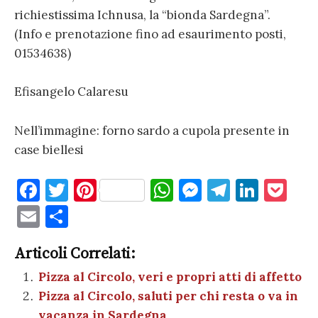
richiestissima Ichnusa, la “bionda Sardegna”.
(Info e prenotazione fino ad esaurimento posti,
01534638)
Efisangelo Calaresu
Nell’immagine: forno sardo a cupola presente in
case biellesi
F
T
Pi
W
M
T
Li
P
a
w
nt
h
es
el
n
o
E
C
c
it
er
at
se
e
k
c
m
o
e
te
es
s
n
gr
e
k
Articoli Correlati:
ai
n
b
r
t
A
g
a
dI
et
Pizza al Circolo, veri e propri atti di affetto
l
di
Pizza al Circolo, saluti per chi resta o va in
o
p
er
m
n
vi
vacanza in Sardegna