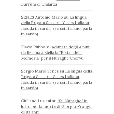
Burruni di Ghilarza
SENES Antonio Mario
su
La lingua
della Brigata Sassari: “Si ses Italianu,
faedda in sardu” (se sei Italiano, parla
in sardo)
Flavio Rubbo
su
Adunata degli Alpini:
da Resana a Biella la “Pietra della
Memoria” per il Nuraghe Chervu
Sergio Mario Senes
su
La lingua della
Brigata Sassari: “Si ses Italianu,
faedda in sardu” (se sei Italiano, parla
in sardo)
Giuliano Lusiani
su
“Su Nuraghe” in
lutto per la morte di Giorgio Frongia
di 83 anni