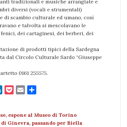
canti tradizionali e musiche arrangiate e
mbri diversi (vocali e strumentali)
e di scambio culturale ed umano, così
travano e talvolta si mescolavano le
fenici, dei cartaginesi, dei berberi, dei
azione di prodotti tipici della Sardegna
ta dal Circolo Culturale Sardo “Giuseppe
artetto 0161 255575.
Li
P
E
C
n
o
m
o
k
c
ai
n
e
k
l
di
ese, espone al Museo di Torino
 di Ginevra, passando per Biella
dI
et
vi