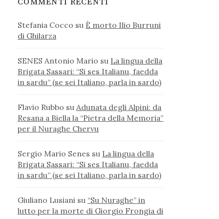
COMMENTI RECENTI
Stefania Cocco
su
È morto Ilio Burruni
di Ghilarza
SENES Antonio Mario
su
La lingua della
Brigata Sassari: “Si ses Italianu, faedda
in sardu” (se sei Italiano, parla in sardo)
Flavio Rubbo
su
Adunata degli Alpini: da
Resana a Biella la “Pietra della Memoria”
per il Nuraghe Chervu
Sergio Mario Senes
su
La lingua della
Brigata Sassari: “Si ses Italianu, faedda
in sardu” (se sei Italiano, parla in sardo)
Giuliano Lusiani
su
“Su Nuraghe” in
lutto per la morte di Giorgio Frongia di