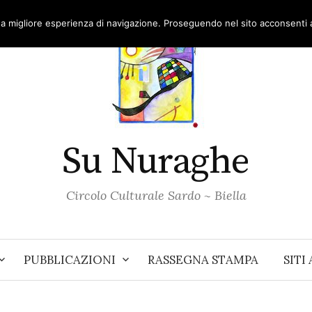
una migliore esperienza di navigazione. Proseguendo nel sito acconsenti al
Su Nuraghe
Circolo Culturale Sardo ~ Biella
PUBBLICAZIONI
RASSEGNA STAMPA
SITI