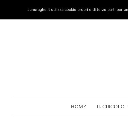
Skip
sunuraghe.it utilizza cookie propri e di terze parti per 
to
content
HOME
IL CIRCOLO