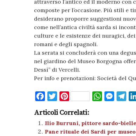
attraverso l’antico ed il moderno con 
composte per l’occasione. Più stili e ti
desiderano proporre suggestioni nuov
come nell’antica civiltà sarda si incon
culture e le esistenze dei nuragici, dei 
romani e degli spagnoli.
La serata si concluderà con una degust
nel giardino del Museo Borgogna offer
Dessì” di Vercelli.
Per info e prenotazioni: Società del Qu
F
T
Pi
W
M
T
a
w
nt
h
es
el
Articoli Correlati:
c
it
er
at
se
e
e
te
es
s
n
gr
Ilio Burruni, pittore sardo-biell
Pane rituale dei Sardi per museo
b
r
t
A
g
a