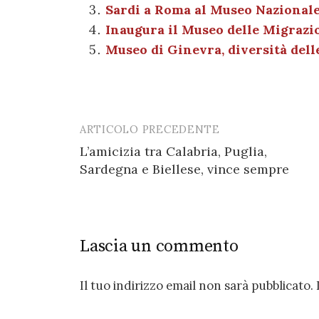
Sardi a Roma al Museo Nazionale 
o
p
er
m
Inaugura il Museo delle Migrazio
o
p
Museo di Ginevra, diversità delle
k
ARTICOLO PRECEDENTE
Post
L’amicizia tra Calabria, Puglia,
navigation
Sardegna e Biellese, vince sempre
Lascia un commento
Il tuo indirizzo email non sarà pubblicato.