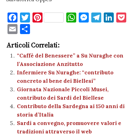
F
T
Pi
W
M
T
Li
P
a
w
nt
h
es
el
n
o
E
C
c
it
er
at
se
e
k
c
m
o
e
te
es
s
n
gr
e
k
Articoli Correlati:
ai
n
b
r
t
A
g
a
dI
et
“Caffè del Benessere” a Su Nuraghe con
l
di
l’Associazione Anzitutto
o
p
er
m
n
vi
Infermiere Su Nuraghe: “contributo
o
p
di
concreto al bene dei Biellesi”
k
Giornata Nazionale Piccoli Musei,
contributo dei Sardi del Biellese
Contributo della Sardegna ai 150 anni di
storia d’Italia
Sardi a convegno, promuovere valori e
tradizioni attraverso il web