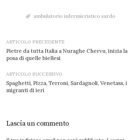
ambulatorio infermieristico sardo
ARTICOLO PRECEDENTE
Post
Pietre da tutta Italia a Nuraghe Chervu, inizia la
navigation
posa di quelle biellesi
ARTICOLO SUCCESSIVO
Spaghettì, Pizza, Terroni, Sardagnoli, Venetass, i
migranti di ieri
Lascia un commento
Il tuo indirizzo email non sarà pubblicato.
I campi