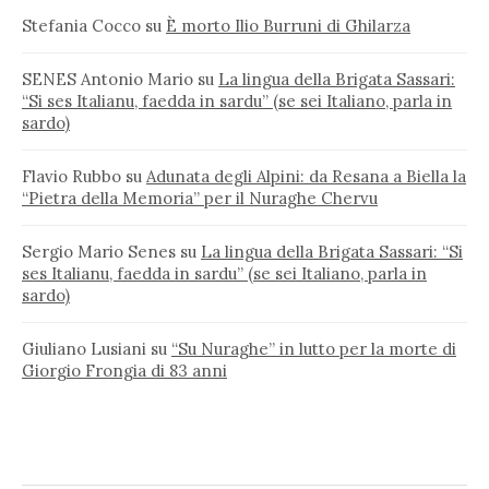
Stefania Cocco
su
È morto Ilio Burruni di Ghilarza
SENES Antonio Mario
su
La lingua della Brigata Sassari:
“Si ses Italianu, faedda in sardu” (se sei Italiano, parla in
sardo)
Flavio Rubbo
su
Adunata degli Alpini: da Resana a Biella la
“Pietra della Memoria” per il Nuraghe Chervu
Sergio Mario Senes
su
La lingua della Brigata Sassari: “Si
ses Italianu, faedda in sardu” (se sei Italiano, parla in
sardo)
Giuliano Lusiani
su
“Su Nuraghe” in lutto per la morte di
Giorgio Frongia di 83 anni