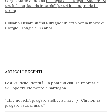
Sergio Mario Senes
su
La lingua della Brigata Sassari: “Si
ses Italianu, faedda in sardu” (se sei Italiano, parla in
sardo)
Giuliano Lusiani
su
“Su Nuraghe” in lutto per la morte di
Giorgio Frongia di 83 anni
ARTICOLI RECENTI
Festival delle Identità: un ponte di cultura, impresa e
sviluppo tra Piemonte e Sardegna
“Chie no ischit pregare andhet a mare” / “Chi non sa
pregare vada al mare”