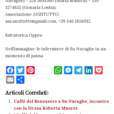
Nuraghe) – 328 5641560 (Maria Bosincu) – 330
3274852 (Gonaria Lostia).
Associazione ANZITUTTO:
ass.anzitutto@gmail.com, +39 346 1856912.
Salvatorica Oppes
Nell’immagine: le infermiere di Su Nuraghe in un
momento di pausa
F
T
Pi
W
M
T
Li
P
a
w
nt
h
es
el
n
o
E
C
c
it
er
at
se
e
k
c
m
o
e
te
es
s
n
gr
e
k
Articoli Correlati:
ai
n
b
r
t
A
g
a
dI
et
Caffè del Benessere a Su Nuraghe, incontro
l
di
con la Dr.ssa Roberta Maoret
o
p
er
m
n
vi