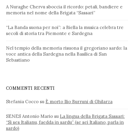
A Nuraghe Chervu sboccia il ricordo: petali, bandiere e
memoria nel nome della Brigata “Sassari”
“La Banda suona per noi”: a Biella la musica celebra tre
secoli di storia tra Piemonte e Sardegna
Nel tempio della memoria risuona il gregoriano sardo: la
voce antica della Sardegna nella Basilica di San
Sebastiano
COMMENTI RECENTI
Stefania Cocco
su
È morto Ilio Burruni di Ghilarza
SENES Antonio Mario
su
La lingua della Brigata Sassari:
“Si ses Italianu, faedda in sardu” (se sei Italiano, parla in
sardo)