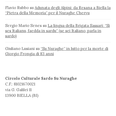
Flavio Rubbo
su
Adunata degli Alpini: da Resana a Biella la
“Pietra della Memoria” per il Nuraghe Chervu
Sergio Mario Senes
su
La lingua della Brigata Sassari: “Si
ses Italianu, faedda in sardu” (se sei Italiano, parla in
sardo)
Giuliano Lusiani
su
“Su Nuraghe” in lutto per la morte di
Giorgio Frongia di 83 anni
Circolo Culturale Sardo Su Nuraghe
C.F.: 81021670021
via G. Galilei 11
13900 BIELLA (BI)