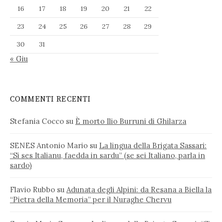
16
17
18
19
20
21
22
23
24
25
26
27
28
29
30
31
« Giu
COMMENTI RECENTI
Stefania Cocco
su
È morto Ilio Burruni di Ghilarza
SENES Antonio Mario
su
La lingua della Brigata Sassari:
“Si ses Italianu, faedda in sardu” (se sei Italiano, parla in
sardo)
Flavio Rubbo
su
Adunata degli Alpini: da Resana a Biella la
“Pietra della Memoria” per il Nuraghe Chervu