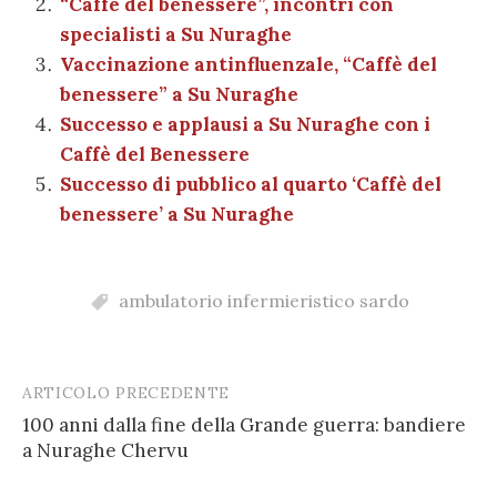
“Caffè del benessere”, incontri con
o
p
di
specialisti a Su Nuraghe
k
Vaccinazione antinfluenzale, “Caffè del
benessere” a Su Nuraghe
Successo e applausi a Su Nuraghe con i
Caffè del Benessere
Successo di pubblico al quarto ‘Caffè del
benessere’ a Su Nuraghe
ambulatorio infermieristico sardo
ARTICOLO PRECEDENTE
Post
100 anni dalla fine della Grande guerra: bandiere
navigation
a Nuraghe Chervu