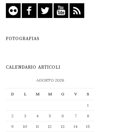
FOTOGRAFIAS
CALENDARIO ARTICOLI
AGOSTO 2026
D
L
M
M
G
V
S
1
2
3
4
5
6
7
8
9
10
11
12
13
14
15