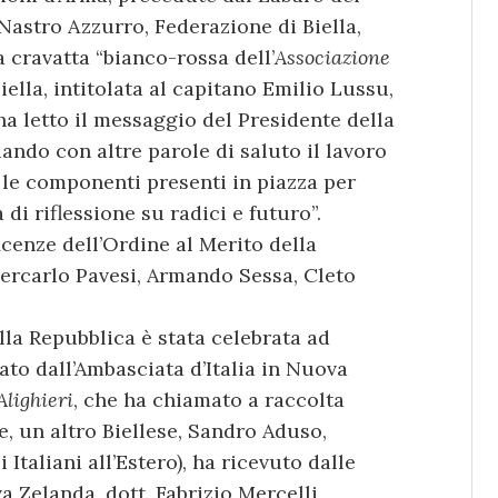
 Nastro Azzurro, Federazione di Biella,
a cravatta “bianco-rossa dell’
Associazione
iella, intitolata al capitano Emilio Lussu,
 ha letto il messaggio del Presidente della
ando con altre parole di saluto il lavoro
e le componenti presenti in piazza per
 di riflessione su radici e futuro”.
ficenze dell’Ordine al Merito della
iercarlo Pavesi, Armando Sessa, Cleto
.
ella Repubblica è stata celebrata ad
to dall’Ambasciata d’Italia in Nuova
lighieri
, che ha chiamato a raccolta
ne, un altro Biellese, Sandro Aduso,
Italiani all’Estero), ha ricevuto dalle
a Zelanda, dott. Fabrizio Mercelli,