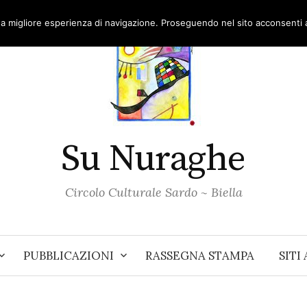
una migliore esperienza di navigazione. Proseguendo nel sito acconsenti al
Su Nuraghe
Circolo Culturale Sardo ~ Biella
PUBBLICAZIONI
RASSEGNA STAMPA
SITI