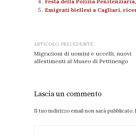
Festa della Polizia Penitenziaria
o
p
Emigrati biellesi a Cagliari, ric
k
ARTICOLO PRECEDENTE
Post
Migrazioni di uomini e uccelli, nuovi
navigation
allestimenti al Museo di Pettinengo
Lascia un commento
Il tuo indirizzo email non sarà pubblicato.