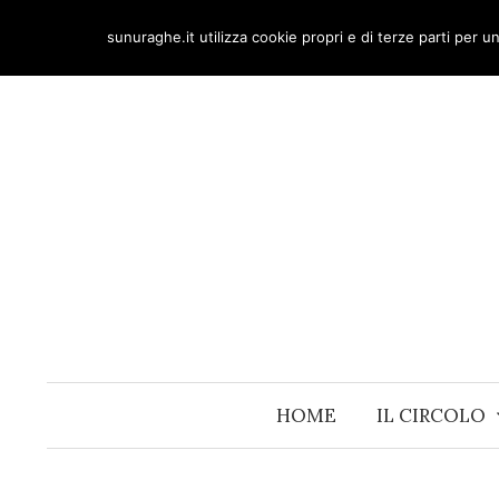
Skip
sunuraghe.it utilizza cookie propri e di terze parti per 
to
content
HOME
IL CIRCOLO