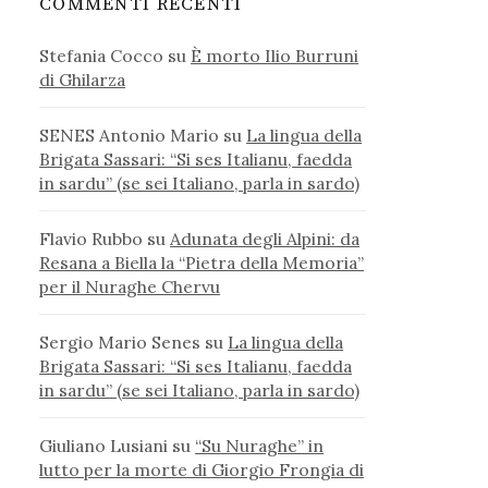
COMMENTI RECENTI
Stefania Cocco
su
È morto Ilio Burruni
di Ghilarza
SENES Antonio Mario
su
La lingua della
Brigata Sassari: “Si ses Italianu, faedda
in sardu” (se sei Italiano, parla in sardo)
Flavio Rubbo
su
Adunata degli Alpini: da
Resana a Biella la “Pietra della Memoria”
per il Nuraghe Chervu
Sergio Mario Senes
su
La lingua della
Brigata Sassari: “Si ses Italianu, faedda
in sardu” (se sei Italiano, parla in sardo)
Giuliano Lusiani
su
“Su Nuraghe” in
lutto per la morte di Giorgio Frongia di