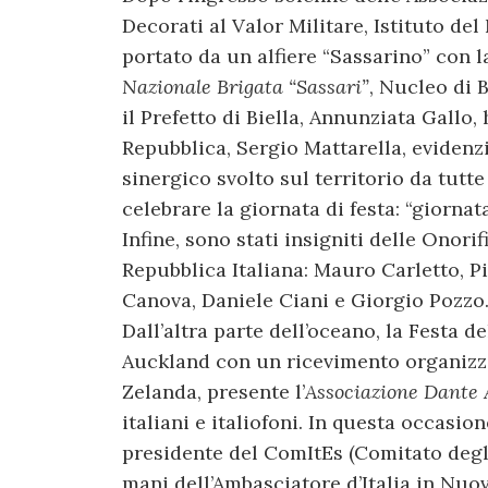
Decorati al Valor Militare, Istituto del
portato da un alfiere “Sassarino” con l
Nazionale Brigata “Sassari”
, Nucleo di B
il Prefetto di Biella, Annunziata Gallo,
Repubblica, Sergio Mattarella, evidenzi
sinergico svolto sul territorio da tutt
celebrare la giornata di festa: “giornata
Infine, sono stati insigniti delle Onori
Repubblica Italiana: Mauro Carletto, P
Canova, Daniele Ciani e Giorgio Pozzo
Dall’altra parte dell’oceano, la Festa d
Auckland con un ricevimento organizza
Zelanda, presente l’
Associazione Dante A
italiani e italiofoni. In questa occasio
presidente del ComItEs (Comitato degli 
mani dell’Ambasciatore d’Italia in Nuov