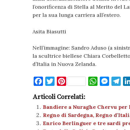
l’onorificenza di Stella al Merito del 
per la sua lunga carriera all’estero.
Asita Biasutti
Nell’immagine: Sandro Aduso (a sinist
la scultrice biellese Chiara Corbelletto
d’Italia in Nuova Zelanda.
F
T
Pi
W
M
T
a
w
nt
h
es
el
Articoli Correlati:
c
it
er
at
se
e
e
te
es
s
n
gr
Bandiere a Nuraghe Chervu per la
Regno di Sardegna, Regno d’Itali
b
r
t
A
g
a
Enrico Berlinguer e tre sardi pre
o
p
er
m