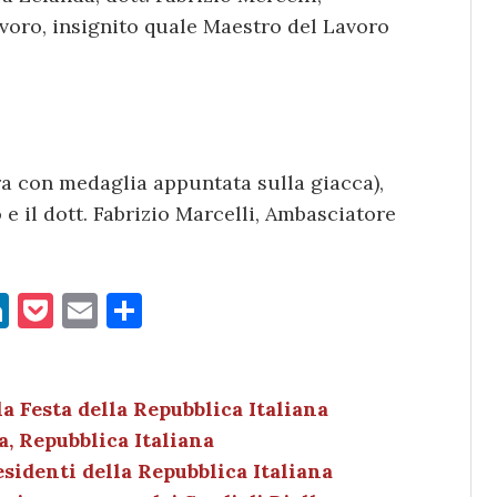
Lavoro, insignito quale Maestro del Lavoro
ra con medaglia appuntata sulla giacca),
 e il dott. Fabrizio Marcelli, Ambasciatore
Li
P
E
C
n
o
m
o
k
c
ai
n
e
k
l
di
 Festa della Repubblica Italiana
a, Repubblica Italiana
dI
et
vi
sidenti della Repubblica Italiana
n
di