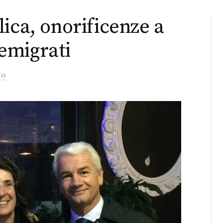
ica, onorificenze a
 emigrati
to