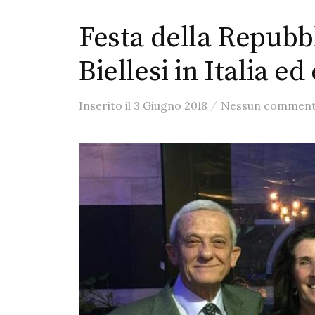
Festa della Repubbl
Biellesi in Italia ed
/
Inserito
il
3 Giugno 2018
Nessun commen