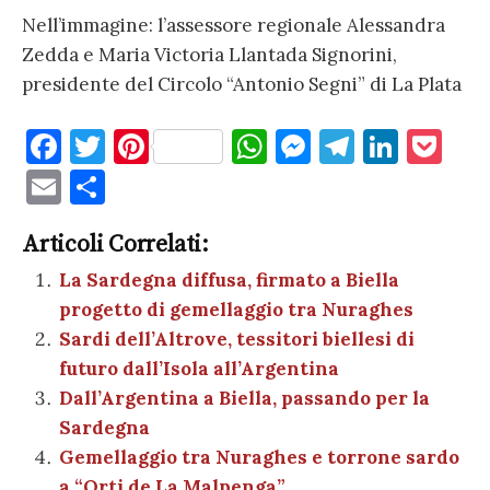
Nell’immagine: l’assessore regionale Alessandra
Zedda e Maria Victoria Llantada Signorini,
presidente del Circolo “Antonio Segni” di La Plata
F
T
Pi
W
M
T
Li
P
a
w
nt
h
es
el
n
o
E
C
c
it
er
at
se
e
k
c
m
o
e
te
es
s
n
gr
e
k
Articoli Correlati:
ai
n
b
r
t
A
g
a
dI
et
La Sardegna diffusa, firmato a Biella
l
di
progetto di gemellaggio tra Nuraghes
o
p
er
m
n
vi
Sardi dell’Altrove, tessitori biellesi di
o
p
di
futuro dall’Isola all’Argentina
k
Dall’Argentina a Biella, passando per la
Sardegna
Gemellaggio tra Nuraghes e torrone sardo
a “Orti de La Malpenga”