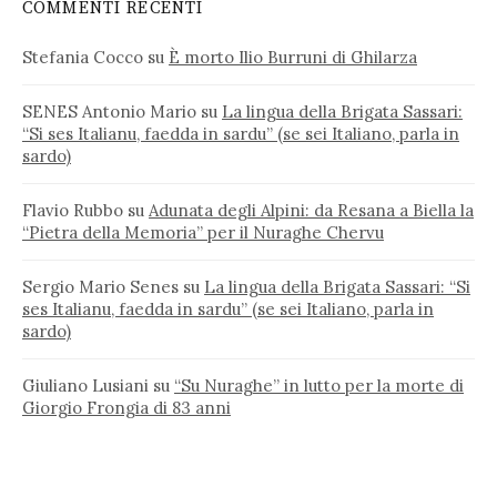
COMMENTI RECENTI
Stefania Cocco
su
È morto Ilio Burruni di Ghilarza
SENES Antonio Mario
su
La lingua della Brigata Sassari:
“Si ses Italianu, faedda in sardu” (se sei Italiano, parla in
sardo)
Flavio Rubbo
su
Adunata degli Alpini: da Resana a Biella la
“Pietra della Memoria” per il Nuraghe Chervu
Sergio Mario Senes
su
La lingua della Brigata Sassari: “Si
ses Italianu, faedda in sardu” (se sei Italiano, parla in
sardo)
Giuliano Lusiani
su
“Su Nuraghe” in lutto per la morte di
Giorgio Frongia di 83 anni