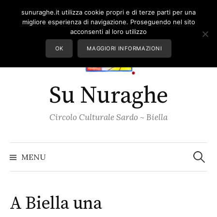
Skip
sunuraghe.it utilizza cookie propri e di terze parti per una
to
migliore esperienza di navigazione. Proseguendo nel sito
content
acconsenti al loro utilizzo
OK
MAGGIORI INFORMAZIONI
Su Nuraghe
Circolo Culturale Sardo ~ Biella
Ricerc
per:
MENU
A Biella una