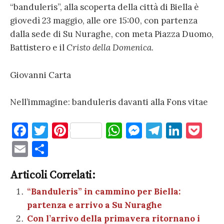
“banduleris”, alla scoperta della città di Biella è
giovedì 23 maggio, alle ore 15:00, con partenza
dalla sede di Su Nuraghe, con meta Piazza Duomo,
Battistero e il
Cristo della Domenica
.
Giovanni Carta
Nell’immagine: banduleris davanti alla Fons vitae
F
T
Pi
W
M
T
Li
P
a
w
nt
h
es
el
n
o
E
C
c
it
er
at
se
e
k
c
m
o
e
te
es
s
n
gr
e
k
Articoli Correlati:
ai
n
b
r
t
A
g
a
dI
et
“Banduleris” in cammino per Biella:
l
di
partenza e arrivo a Su Nuraghe
o
p
er
m
n
vi
Con l’arrivo della primavera ritornano i