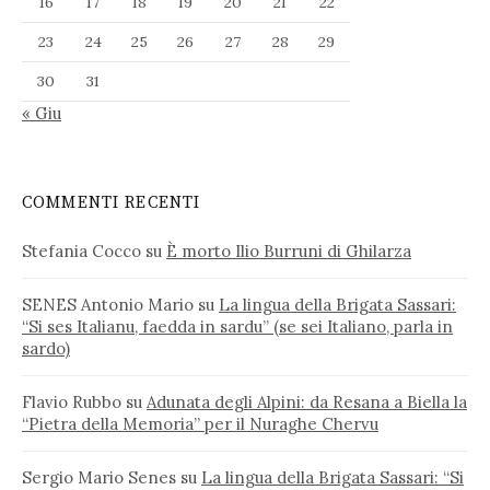
16
17
18
19
20
21
22
23
24
25
26
27
28
29
30
31
« Giu
COMMENTI RECENTI
Stefania Cocco
su
È morto Ilio Burruni di Ghilarza
SENES Antonio Mario
su
La lingua della Brigata Sassari:
“Si ses Italianu, faedda in sardu” (se sei Italiano, parla in
sardo)
Flavio Rubbo
su
Adunata degli Alpini: da Resana a Biella la
“Pietra della Memoria” per il Nuraghe Chervu
Sergio Mario Senes
su
La lingua della Brigata Sassari: “Si