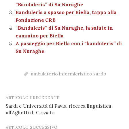
o
p
di
“Banduleris” di Su Nuraghe
k
Banduleris a spasso per Biella, tappa alla
Fondazione CRB
“Banduleris” di Su Nuraghe, la salute in
cammino per Biella
A passeggio per Biella con i “banduleris” di
Su Nuraghe
ambulatorio infermieristico sardo
ARTICOLO PRECEDENTE
Post
Sardi e Università di Pavia, ricerca linguistica
navigation
all’Aglietti di Cossato
ARTICOLO SUCCESSIVO