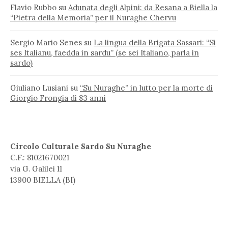
Flavio Rubbo
su
Adunata degli Alpini: da Resana a Biella la
“Pietra della Memoria” per il Nuraghe Chervu
Sergio Mario Senes
su
La lingua della Brigata Sassari: “Si
ses Italianu, faedda in sardu” (se sei Italiano, parla in
sardo)
Giuliano Lusiani
su
“Su Nuraghe” in lutto per la morte di
Giorgio Frongia di 83 anni
Circolo Culturale Sardo Su Nuraghe
C.F.: 81021670021
via G. Galilei 11
13900 BIELLA (BI)