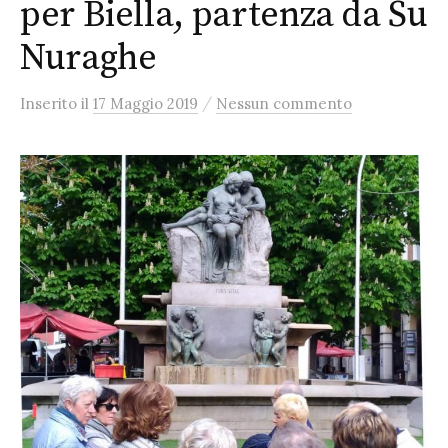
per Biella, partenza da Su
Nuraghe
/
Inserito
il
17 Maggio 2019
Nessun commento