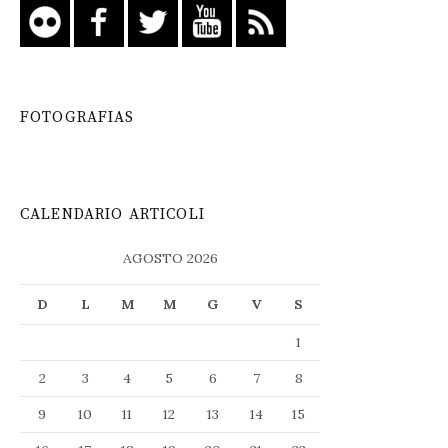
FOTOGRAFIAS
CALENDARIO ARTICOLI
AGOSTO 2026
D
L
M
M
G
V
S
1
2
3
4
5
6
7
8
9
10
11
12
13
14
15