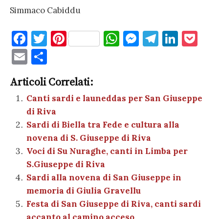
Simmaco Cabiddu
F
T
Pi
W
M
T
Li
P
a
w
nt
h
es
el
n
o
E
C
c
it
er
at
se
e
k
c
m
o
e
te
es
s
n
gr
e
k
Articoli Correlati:
ai
n
b
r
t
A
g
a
dI
et
Canti sardi e launeddas per San Giuseppe
l
di
di Riva
o
p
er
m
n
vi
Sardi di Biella tra Fede e cultura alla
o
p
di
novena di S. Giuseppe di Riva
k
Voci di Su Nuraghe, canti in Limba per
S.Giuseppe di Riva
Sardi alla novena di San Giuseppe in
memoria di Giulia Gravellu
Festa di San Giuseppe di Riva, canti sardi
accanto al camino acceso