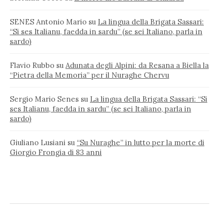
SENES Antonio Mario
su
La lingua della Brigata Sassari:
“Si ses Italianu, faedda in sardu” (se sei Italiano, parla in
sardo)
Flavio Rubbo
su
Adunata degli Alpini: da Resana a Biella la
“Pietra della Memoria” per il Nuraghe Chervu
Sergio Mario Senes
su
La lingua della Brigata Sassari: “Si
ses Italianu, faedda in sardu” (se sei Italiano, parla in
sardo)
Giuliano Lusiani
su
“Su Nuraghe” in lutto per la morte di
Giorgio Frongia di 83 anni