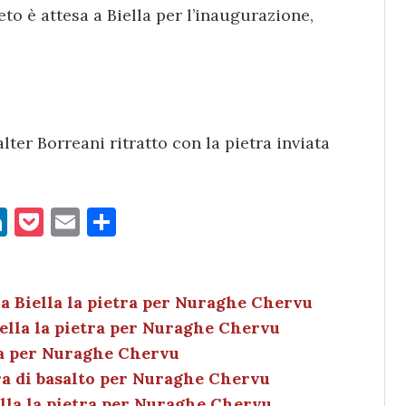
to è attesa a Biella per l’inaugurazione,
lter Borreani ritratto con la pietra inviata
Li
P
E
C
n
o
m
o
k
c
ai
n
e
k
l
di
a Biella la pietra per Nuraghe Chervu
ella la pietra per Nuraghe Chervu
dI
et
vi
tra per Nuraghe Chervu
n
di
ra di basalto per Nuraghe Chervu
ella la pietra per Nuraghe Chervu