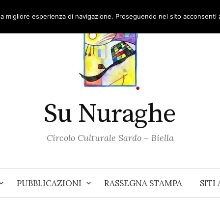
una migliore esperienza di navigazione. Proseguendo nel sito acconsenti al
Su Nuraghe
Circolo Culturale Sardo ~ Biella
PUBBLICAZIONI
RASSEGNA STAMPA
SITI