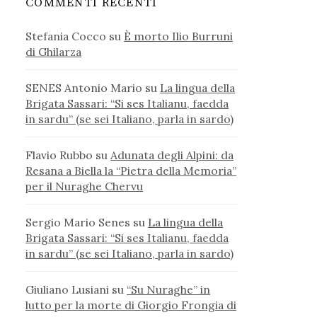
COMMENTI RECENTI
Stefania Cocco
su
È morto Ilio Burruni
di Ghilarza
SENES Antonio Mario
su
La lingua della
Brigata Sassari: “Si ses Italianu, faedda
in sardu” (se sei Italiano, parla in sardo)
Flavio Rubbo
su
Adunata degli Alpini: da
Resana a Biella la “Pietra della Memoria”
per il Nuraghe Chervu
Sergio Mario Senes
su
La lingua della
Brigata Sassari: “Si ses Italianu, faedda
in sardu” (se sei Italiano, parla in sardo)
Giuliano Lusiani
su
“Su Nuraghe” in
lutto per la morte di Giorgio Frongia di