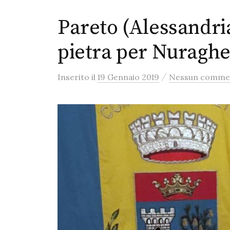
Pareto (Alessandria)
pietra per Nuragh
/
Inserito
il
19 Gennaio 2019
Nessun comme