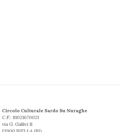
Circolo Culturale Sardo Su Nuraghe
C.F.: 81021670021
via G. Galilei 11
13900 BIELLA (BI)