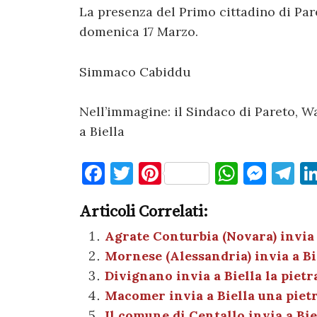
La presenza del Primo cittadino di Pare
domenica 17 Marzo.
Simmaco Cabiddu
Nell’immagine: il Sindaco di Pareto, Wa
a Biella
F
T
Pi
W
M
T
a
w
nt
h
es
el
Articoli Correlati:
c
it
er
at
se
e
e
te
es
s
n
gr
Agrate Conturbia (Novara) invia 
Mornese (Alessandria) invia a Bi
b
r
t
A
g
a
Divignano invia a Biella la pie
o
p
er
m
Macomer invia a Biella una piet
o
p
Il comune di Centallo invia a Bi