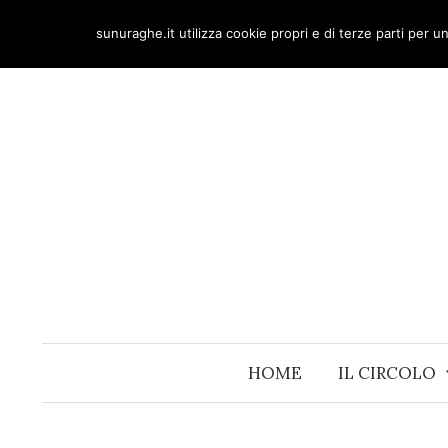
Skip
sunuraghe.it utilizza cookie propri e di terze parti per 
to
content
HOME
IL CIRCOLO