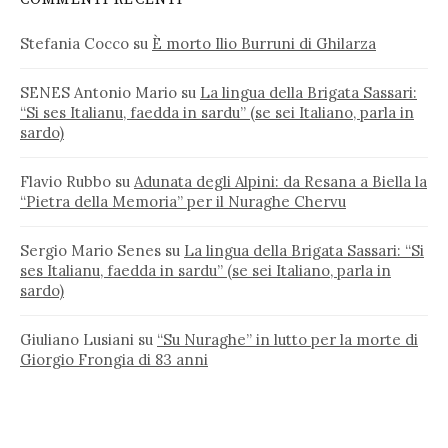
Stefania Cocco
su
È morto Ilio Burruni di Ghilarza
SENES Antonio Mario
su
La lingua della Brigata Sassari:
“Si ses Italianu, faedda in sardu” (se sei Italiano, parla in
sardo)
Flavio Rubbo
su
Adunata degli Alpini: da Resana a Biella la
“Pietra della Memoria” per il Nuraghe Chervu
Sergio Mario Senes
su
La lingua della Brigata Sassari: “Si
ses Italianu, faedda in sardu” (se sei Italiano, parla in
sardo)
Giuliano Lusiani
su
“Su Nuraghe” in lutto per la morte di
Giorgio Frongia di 83 anni