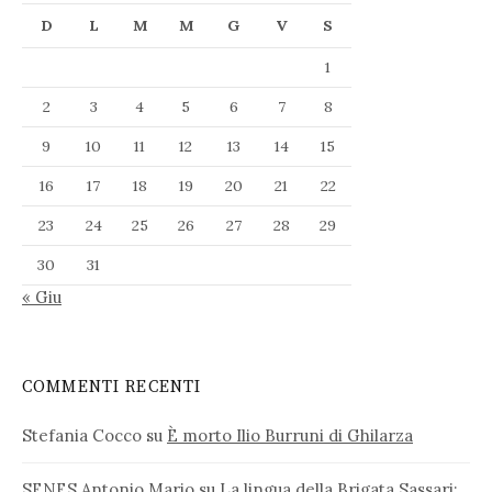
D
L
M
M
G
V
S
1
2
3
4
5
6
7
8
9
10
11
12
13
14
15
16
17
18
19
20
21
22
23
24
25
26
27
28
29
30
31
« Giu
COMMENTI RECENTI
Stefania Cocco
su
È morto Ilio Burruni di Ghilarza
SENES Antonio Mario
su
La lingua della Brigata Sassari: