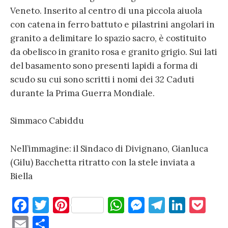
Veneto. Inserito al centro di una piccola aiuola
con catena in ferro battuto e pilastrini angolari in
granito a delimitare lo spazio sacro, è costituito
da obelisco in granito rosa e granito grigio. Sui lati
del basamento sono presenti lapidi a forma di
scudo su cui sono scritti i nomi dei 32 Caduti
durante la Prima Guerra Mondiale.
Simmaco Cabiddu
Nell’immagine: il Sindaco di Divignano, Gianluca
(Gilu) Bacchetta ritratto con la stele inviata a
Biella
F
T
Pi
W
M
T
Li
P
a
w
nt
h
es
el
n
o
E
C