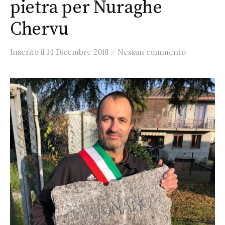
pietra per Nuraghe
Chervu
/
Inserito
il
14 Dicembre 2018
Nessun commento