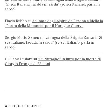
“Si ses Italianu, faedda in sardu” (se sei Italiano, parla in
sardo)
Flavio Rubbo
su
Adunata degli Alpini: da Resana a Biella la
“Pietra della Memoria” per il Nuraghe Chervu
Sergio Mario Senes
su
La lingua della Brigata Sassari: “Si
ses Italianu, faedda in sardu” (se sei Italiano, parla in
sardo)
Giuliano Lusiani
su
“Su Nuraghe” in lutto per la morte di
Giorgio Frongia di 83 anni
ARTICOLI RECENTI