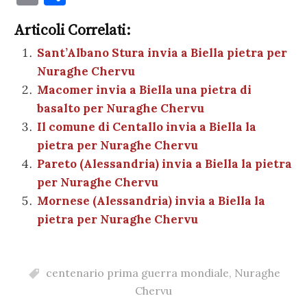
c
it
er
at
se
e
k
c
m
o
e
te
es
s
n
gr
e
k
Articoli Correlati:
ai
n
b
r
t
A
g
a
dI
et
Sant’Albano Stura invia a Biella pietra per
l
di
Nuraghe Chervu
o
p
er
m
n
vi
Macomer invia a Biella una pietra di
o
p
di
basalto per Nuraghe Chervu
k
Il comune di Centallo invia a Biella la
pietra per Nuraghe Chervu
Pareto (Alessandria) invia a Biella la pietra
per Nuraghe Chervu
Mornese (Alessandria) invia a Biella la
pietra per Nuraghe Chervu
centenario prima guerra mondiale
,
Nuraghe
Chervu