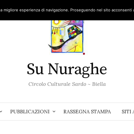
una migliore esperienza di navigazione. Proseguendo nel sito acconsenti al
Su Nuraghe
Circolo Culturale Sardo ~ Biella
PUBBLICAZIONI
RASSEGNA STAMPA
SITI