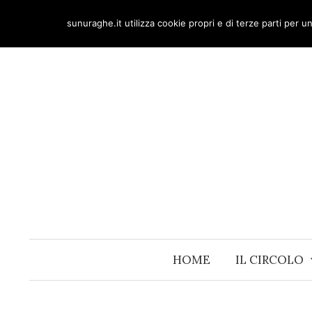
Skip
sunuraghe.it utilizza cookie propri e di terze parti per 
to
content
HOME
IL CIRCOLO