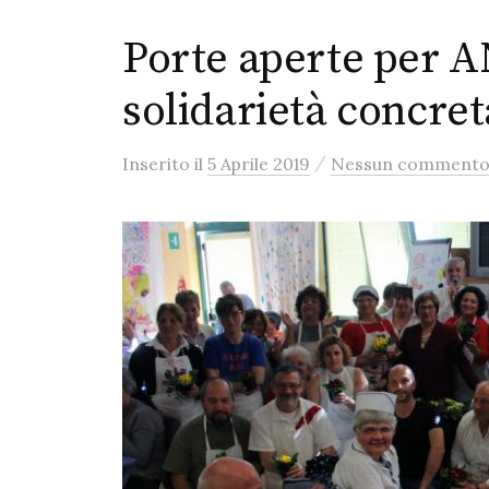
Porte aperte per 
solidarietà concret
/
Inserito
il
5 Aprile 2019
Nessun comment