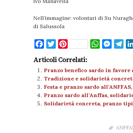
Ivo Manavella
Nell’immagine: volontari di Su Nuraghe
di Salussola
F
T
Pi
W
M
T
a
w
nt
h
es
el
Articoli Correlati:
c
it
er
at
se
e
e
te
es
s
n
gr
Pranzo benefico sardo in favore 
Tradizione e solidarietà concret
b
r
t
A
g
a
Festa e pranzo sardo all’ANFFAS, 
o
p
er
m
Pranzo sardo all’Anffas, solidari
o
p
Solidarietà concreta, pranzo tip
k
ANFFAS