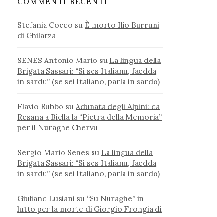
COMMENTI RECENTI
Stefania Cocco
su
È morto Ilio Burruni
di Ghilarza
SENES Antonio Mario
su
La lingua della
Brigata Sassari: “Si ses Italianu, faedda
in sardu” (se sei Italiano, parla in sardo)
Flavio Rubbo
su
Adunata degli Alpini: da
Resana a Biella la “Pietra della Memoria”
per il Nuraghe Chervu
Sergio Mario Senes
su
La lingua della
Brigata Sassari: “Si ses Italianu, faedda
in sardu” (se sei Italiano, parla in sardo)
Giuliano Lusiani
su
“Su Nuraghe” in
lutto per la morte di Giorgio Frongia di