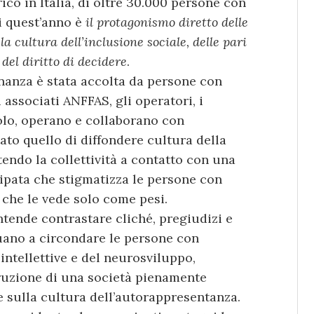
co in Italia, di oltre 30.000 persone con
di quest’anno è
il protagonismo diretto delle
la cultura dell’inclusione sociale, delle pari
del diritto di decidere
.
inanza è stata accolta da persone con
li associati ANFFAS, gli operatori, i
itolo, operano e collaborano con
tato quello di diffondere cultura della
tendo la collettività a contatto con una
tipata che stigmatizza le persone con
e che le vede solo come pesi.
ntende contrastare cliché, pregiudizi e
uano a circondare le persone con
à intellettive e del neurosviluppo,
truzione di una società pienamente
e sulla cultura dell’autorappresentanza.