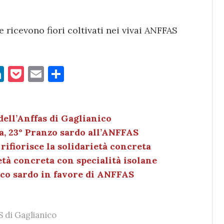
 ricevono fiori coltivati nei vivai ANFFAS
Li
P
E
C
n
o
m
o
k
c
ai
n
e
k
l
di
dell’Anffas di Gaglianico
a, 23° Pranzo sardo all’ANFFAS
dI
et
vi
rifiorisce la solidarietà concreta
n
di
età concreta con specialità isolane
ico sardo in favore di ANFFAS
 di Gaglianico