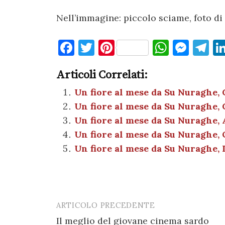
Nell’immagine: piccolo sciame, foto d
F
T
Pi
W
M
T
a
w
nt
h
es
el
Articoli Correlati:
c
it
er
at
se
e
e
te
es
s
n
gr
Un fiore al mese da Su Nuraghe, 
Un fiore al mese da Su Nuraghe, 
b
r
t
A
g
a
Un fiore al mese da Su Nuraghe, A
o
p
er
m
Un fiore al mese da Su Nuraghe, O
o
p
Un fiore al mese da Su Nuraghe, 
k
ARTICOLO PRECEDENTE
Post
Il meglio del giovane cinema sardo