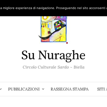
una migliore esperienza di navigazione. Proseguendo nel sito acconsenti al
Su Nuraghe
Circolo Culturale Sardo ~ Biella
PUBBLICAZIONI
RASSEGNA STAMPA
SITI