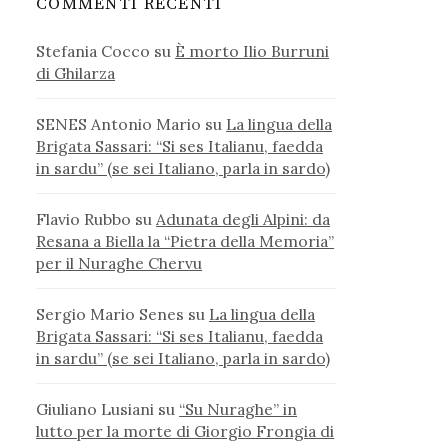
COMMENTI RECENTI
Stefania Cocco
su
È morto Ilio Burruni
di Ghilarza
SENES Antonio Mario
su
La lingua della
Brigata Sassari: “Si ses Italianu, faedda
in sardu” (se sei Italiano, parla in sardo)
Flavio Rubbo
su
Adunata degli Alpini: da
Resana a Biella la “Pietra della Memoria”
per il Nuraghe Chervu
Sergio Mario Senes
su
La lingua della
Brigata Sassari: “Si ses Italianu, faedda
in sardu” (se sei Italiano, parla in sardo)
Giuliano Lusiani
su
“Su Nuraghe” in
lutto per la morte di Giorgio Frongia di