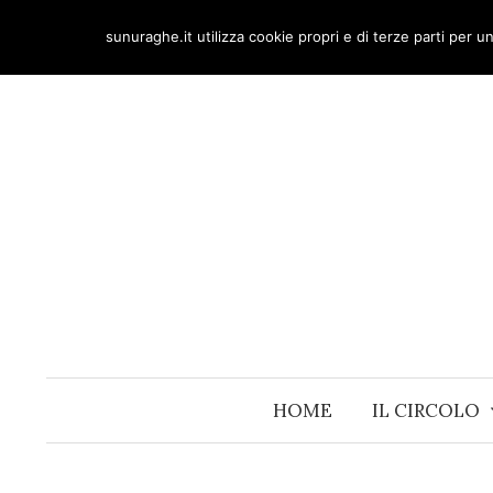
Skip
sunuraghe.it utilizza cookie propri e di terze parti per 
to
content
HOME
IL CIRCOLO