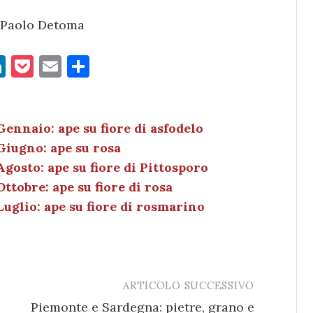
i Paolo Detoma
Li
P
E
C
n
o
m
o
k
c
ai
n
e
k
l
di
Gennaio: ape su fiore di asfodelo
Giugno: ape su rosa
dI
et
vi
gosto: ape su fiore di Pittosporo
n
di
ttobre: ape su fiore di rosa
Luglio: ape su fiore di rosmarino
ARTICOLO SUCCESSIVO
Piemonte e Sardegna: pietre, grano e