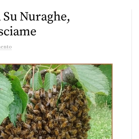
a Su Nuraghe,
 sciame
ento