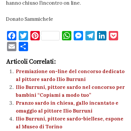
hanno chiuso l’incontro on line.
Donato Sammichele
F
T
Pi
W
M
T
Li
P
a
w
nt
h
es
el
n
o
E
C
c
it
er
at
se
e
k
c
m
o
e
te
es
s
n
gr
e
k
Articoli Correlati:
ai
n
b
r
t
A
g
a
dI
et
Premiazione on-line del concorso dedicato
l
di
al pittore sardo Ilio Burruni
o
p
er
m
n
vi
Ilio Burruni, pittore sardo nel concorso per
o
p
di
bambini “Copiami a modo tuo”
k
Pranzo sardo in chiesa, gallo incantato e
omaggio al pittore Ilio Burruni
Ilio Burruni, pittore sardo-biellese, espone
al Museo di Torino