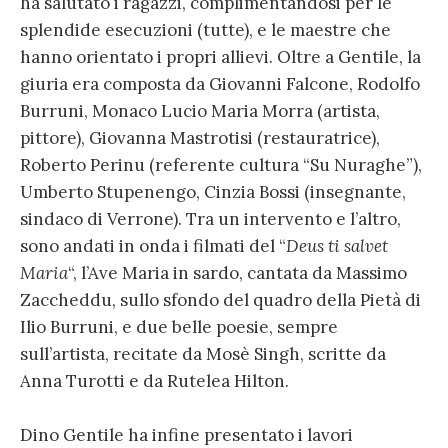
ha salutato i ragazzi, complimentandosi per le
splendide esecuzioni (tutte), e le maestre che
hanno orientato i propri allievi. Oltre a Gentile, la
giuria era composta da Giovanni Falcone, Rodolfo
Burruni, Monaco Lucio Maria Morra (artista,
pittore), Giovanna Mastrotisi (restauratrice),
Roberto Perinu (referente cultura “Su Nuraghe”),
Umberto Stupenengo, Cinzia Bossi (insegnante,
sindaco di Verrone). Tra un intervento e l’altro,
sono andati in onda i filmati del “
Deus ti salvet
Maria
“, l’Ave Maria in sardo, cantata da Massimo
Zaccheddu, sullo sfondo del quadro della Pietà di
Ilio Burruni, e due belle poesie, sempre
sull’artista, recitate da Mosè Singh, scritte da
Anna Turotti e da Rutelea Hilton.
Dino Gentile ha infine presentato i lavori