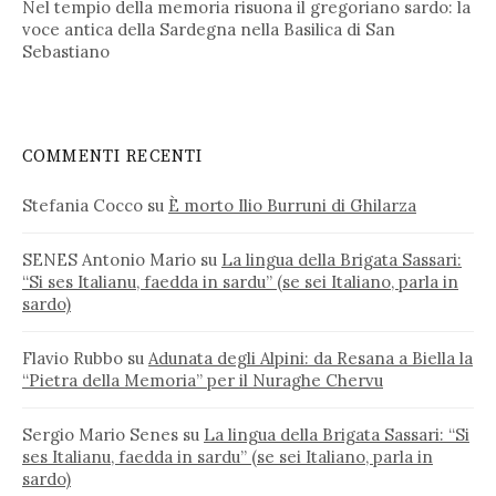
Nel tempio della memoria risuona il gregoriano sardo: la
voce antica della Sardegna nella Basilica di San
Sebastiano
COMMENTI RECENTI
Stefania Cocco
su
È morto Ilio Burruni di Ghilarza
SENES Antonio Mario
su
La lingua della Brigata Sassari:
“Si ses Italianu, faedda in sardu” (se sei Italiano, parla in
sardo)
Flavio Rubbo
su
Adunata degli Alpini: da Resana a Biella la
“Pietra della Memoria” per il Nuraghe Chervu
Sergio Mario Senes
su
La lingua della Brigata Sassari: “Si
ses Italianu, faedda in sardu” (se sei Italiano, parla in
sardo)