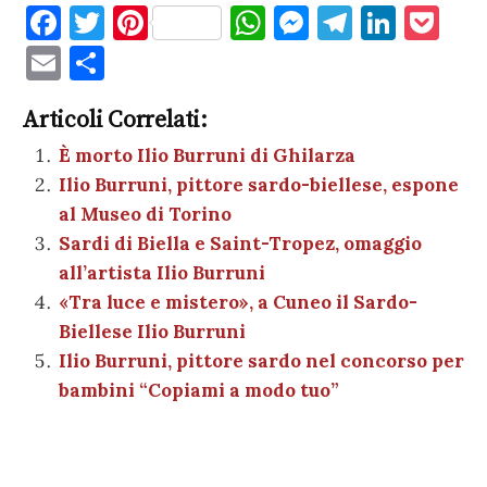
F
T
Pi
W
M
T
Li
P
a
w
nt
h
es
el
n
o
E
C
c
it
er
at
se
e
k
c
m
o
e
te
es
s
n
gr
e
k
Articoli Correlati:
ai
n
b
r
t
A
g
a
dI
et
È morto Ilio Burruni di Ghilarza
l
di
Ilio Burruni, pittore sardo-biellese, espone
o
p
er
m
n
vi
al Museo di Torino
o
p
di
Sardi di Biella e Saint-Tropez, omaggio
k
all’artista Ilio Burruni
«Tra luce e mistero», a Cuneo il Sardo-
Biellese Ilio Burruni
Ilio Burruni, pittore sardo nel concorso per
bambini “Copiami a modo tuo”