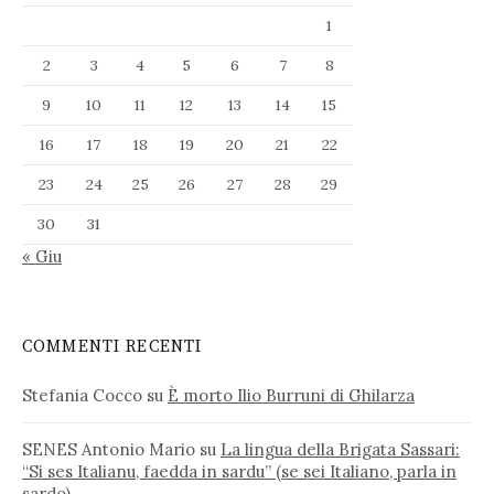
1
2
3
4
5
6
7
8
9
10
11
12
13
14
15
16
17
18
19
20
21
22
23
24
25
26
27
28
29
30
31
« Giu
COMMENTI RECENTI
Stefania Cocco
su
È morto Ilio Burruni di Ghilarza
SENES Antonio Mario
su
La lingua della Brigata Sassari:
“Si ses Italianu, faedda in sardu” (se sei Italiano, parla in
sardo)