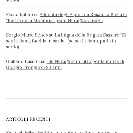
Flavio Rubbo
su
Adunata degli Alpini: da Resana a Biella la
“Pietra della Memoria” per il Nuraghe Chervu
Sergio Mario Senes
su
La lingua della Brigata Sassari: “Si
ses Italianu, faedda in sardu” (se sei Italiano, parla in
sardo)
Giuliano Lusiani
su
“Su Nuraghe” in lutto per la morte di
Giorgio Frongia di 83 anni
ARTICOLI RECENTI
Festival delle Identità: un ponte di cultura, impresa e