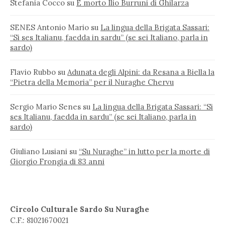
Stefania Cocco
su
È morto Ilio Burruni di Ghilarza
SENES Antonio Mario
su
La lingua della Brigata Sassari:
“Si ses Italianu, faedda in sardu” (se sei Italiano, parla in
sardo)
Flavio Rubbo
su
Adunata degli Alpini: da Resana a Biella la
“Pietra della Memoria” per il Nuraghe Chervu
Sergio Mario Senes
su
La lingua della Brigata Sassari: “Si
ses Italianu, faedda in sardu” (se sei Italiano, parla in
sardo)
Giuliano Lusiani
su
“Su Nuraghe” in lutto per la morte di
Giorgio Frongia di 83 anni
Circolo Culturale Sardo Su Nuraghe
C.F.: 81021670021