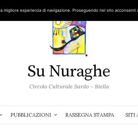
una migliore esperienza di navigazione. Proseguendo nel sito acconsenti al
Su Nuraghe
Circolo Culturale Sardo ~ Biella
PUBBLICAZIONI
RASSEGNA STAMPA
SITI