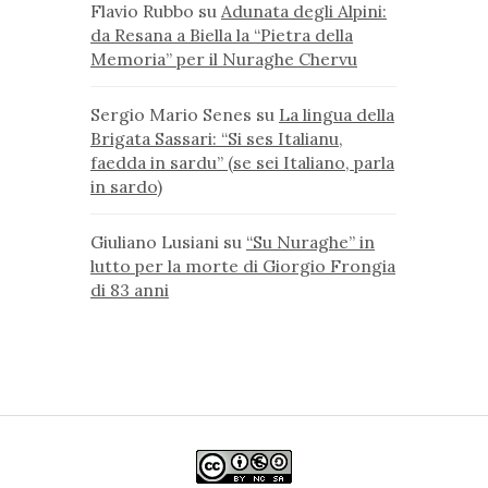
Flavio Rubbo
su
Adunata degli Alpini:
da Resana a Biella la “Pietra della
Memoria” per il Nuraghe Chervu
Sergio Mario Senes
su
La lingua della
Brigata Sassari: “Si ses Italianu,
faedda in sardu” (se sei Italiano, parla
in sardo)
Giuliano Lusiani
su
“Su Nuraghe” in
lutto per la morte di Giorgio Frongia
di 83 anni