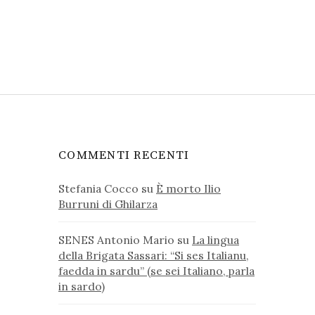
COMMENTI RECENTI
Stefania Cocco
su
È morto Ilio
Burruni di Ghilarza
SENES Antonio Mario
su
La lingua
della Brigata Sassari: “Si ses Italianu,
faedda in sardu” (se sei Italiano, parla
in sardo)