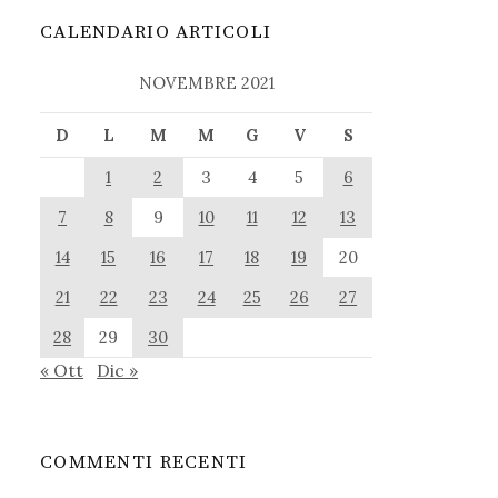
CALENDARIO ARTICOLI
NOVEMBRE 2021
D
L
M
M
G
V
S
1
2
3
4
5
6
7
8
9
10
11
12
13
14
15
16
17
18
19
20
21
22
23
24
25
26
27
28
29
30
« Ott
Dic »
COMMENTI RECENTI