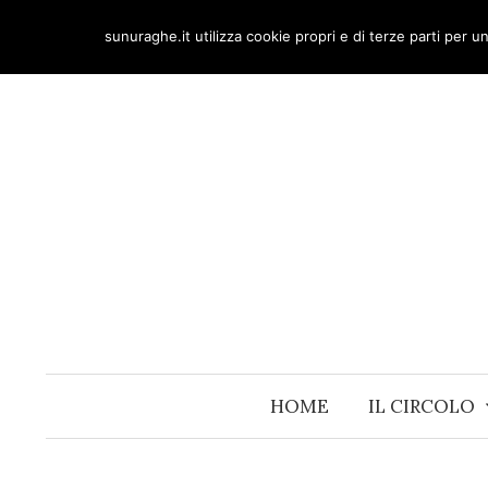
Skip
sunuraghe.it utilizza cookie propri e di terze parti per 
to
content
HOME
IL CIRCOLO