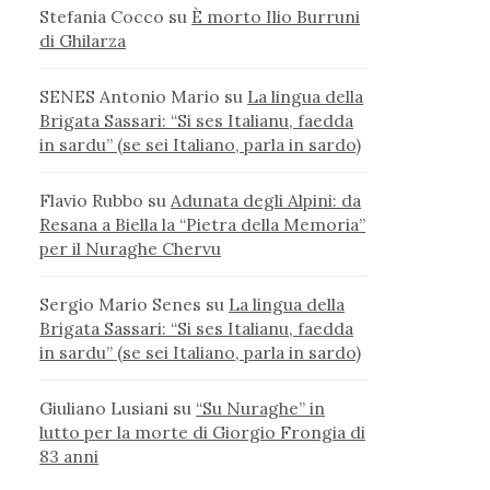
Stefania Cocco
su
È morto Ilio Burruni
di Ghilarza
SENES Antonio Mario
su
La lingua della
Brigata Sassari: “Si ses Italianu, faedda
in sardu” (se sei Italiano, parla in sardo)
Flavio Rubbo
su
Adunata degli Alpini: da
Resana a Biella la “Pietra della Memoria”
per il Nuraghe Chervu
Sergio Mario Senes
su
La lingua della
Brigata Sassari: “Si ses Italianu, faedda
in sardu” (se sei Italiano, parla in sardo)
Giuliano Lusiani
su
“Su Nuraghe” in
lutto per la morte di Giorgio Frongia di
83 anni