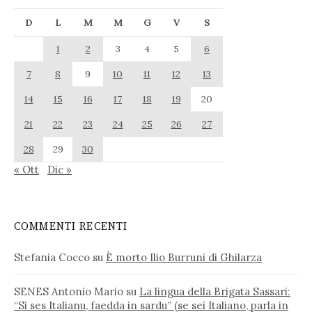
D
L
M
M
G
V
S
1
2
3
4
5
6
7
8
9
10
11
12
13
14
15
16
17
18
19
20
21
22
23
24
25
26
27
28
29
30
« Ott
Dic »
COMMENTI RECENTI
Stefania Cocco
su
È morto Ilio Burruni di Ghilarza
SENES Antonio Mario
su
La lingua della Brigata Sassari:
“Si ses Italianu, faedda in sardu” (se sei Italiano, parla in