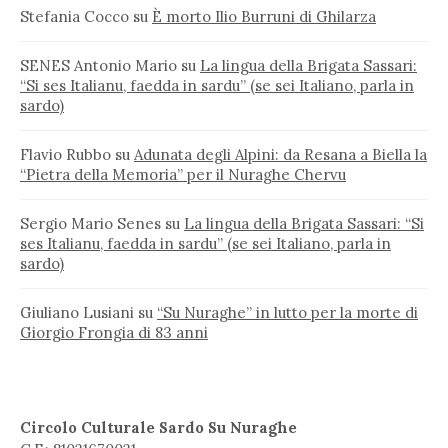
Stefania Cocco
su
È morto Ilio Burruni di Ghilarza
SENES Antonio Mario
su
La lingua della Brigata Sassari:
“Si ses Italianu, faedda in sardu” (se sei Italiano, parla in
sardo)
Flavio Rubbo
su
Adunata degli Alpini: da Resana a Biella la
“Pietra della Memoria” per il Nuraghe Chervu
Sergio Mario Senes
su
La lingua della Brigata Sassari: “Si
ses Italianu, faedda in sardu” (se sei Italiano, parla in
sardo)
Giuliano Lusiani
su
“Su Nuraghe” in lutto per la morte di
Giorgio Frongia di 83 anni
Circolo Culturale Sardo Su Nuraghe