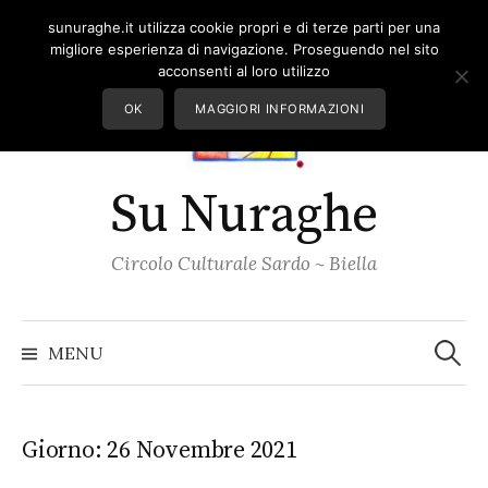
Skip
sunuraghe.it utilizza cookie propri e di terze parti per una
to
migliore esperienza di navigazione. Proseguendo nel sito
content
acconsenti al loro utilizzo
OK
MAGGIORI INFORMAZIONI
Su Nuraghe
Circolo Culturale Sardo ~ Biella
Ricerc
per:
MENU
Giorno:
26 Novembre 2021