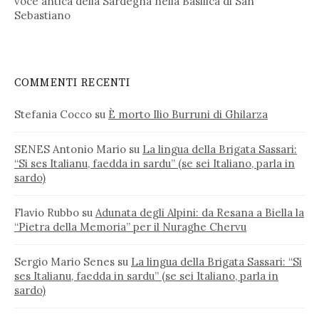
voce antica della Sardegna nella Basilica di San
Sebastiano
COMMENTI RECENTI
Stefania Cocco
su
È morto Ilio Burruni di Ghilarza
SENES Antonio Mario
su
La lingua della Brigata Sassari:
“Si ses Italianu, faedda in sardu” (se sei Italiano, parla in
sardo)
Flavio Rubbo
su
Adunata degli Alpini: da Resana a Biella la
“Pietra della Memoria” per il Nuraghe Chervu
Sergio Mario Senes
su
La lingua della Brigata Sassari: “Si
ses Italianu, faedda in sardu” (se sei Italiano, parla in
sardo)