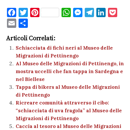
F
T
Pi
W
M
T
Li
P
a
w
nt
h
es
el
n
o
E
C
c
it
er
at
se
e
k
c
m
o
e
te
es
s
n
gr
e
k
Articoli Correlati:
ai
n
b
r
t
A
g
a
dI
et
Schiacciata di fichi neri al Museo delle
l
di
Migrazioni di Pettinengo
o
p
er
m
n
vi
Al Museo delle Migrazioni di Pettinengo, in
o
p
di
mostra uccelli che fan tappa in Sardegna e
k
nel Biellese
Tappa di bikers al Museo delle Migrazioni
di Pettinengo
Ricreare comunità attraverso il cibo:
“schiacciata di uva fragola” al Museo delle
Migrazioni di Pettinengo
Caccia al tesoro al Museo delle Migrazioni