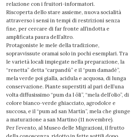
relazione con i fruitori-informatori.
Riscoperta dello stare assieme, nuova socialità
attraverso i sensi in tempi di restrizioni senza
fine, per cercare di far fronte all’indotta e
amplificata paura dell’altro.
Protagoniste le mele della tradizione,
sopravvissute oramai solo in pochi esemplari. Tra
le varietà locali impiegate nella preparazione, la
“renetta” detta “carpandü” e il “pum damadé”,
mela verde poi gialla, acidula e acquosa, di lunga
conservazione. Piante superstiti al pari dell’una
volta diffusissimo “pum da l öli”, “mela dell’olio”, di
colore bianco-verde ghiacciato, agrodolce e
succosa, e il “pum ad san Martìn”, mela che giunge
a maturazione a san Martino (11 novembre).
Per l’evento, al Museo delle Migrazioni, il frutto
della conoscenza, ridotto in fette sottili dopo