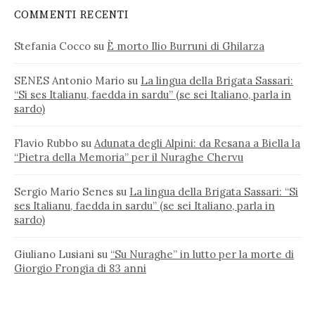
COMMENTI RECENTI
Stefania Cocco
su
È morto Ilio Burruni di Ghilarza
SENES Antonio Mario
su
La lingua della Brigata Sassari:
“Si ses Italianu, faedda in sardu” (se sei Italiano, parla in
sardo)
Flavio Rubbo
su
Adunata degli Alpini: da Resana a Biella la
“Pietra della Memoria” per il Nuraghe Chervu
Sergio Mario Senes
su
La lingua della Brigata Sassari: “Si
ses Italianu, faedda in sardu” (se sei Italiano, parla in
sardo)
Giuliano Lusiani
su
“Su Nuraghe” in lutto per la morte di
Giorgio Frongia di 83 anni