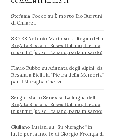
COMMENTI RECENTI
Stefania Cocco
su
È morto Ilio Burruni
di Ghilarza
SENES Antonio Mario
su
La lingua della
Brigata Sassari: “Si ses Italianu, faedda
in sardu” (se sei Italiano, parla in sardo)
Flavio Rubbo
su
Adunata degli Alpini: da
Resana a Biella la “Pietra della Memoria”
per il Nuraghe Chervu
Sergio Mario Senes
su
La lingua della
Brigata Sassari: “Si ses Italianu, faedda
in sardu” (se sei Italiano, parla in sardo)
Giuliano Lusiani
su
“Su Nuraghe” in
lutto per la morte di Giorgio Frongia di