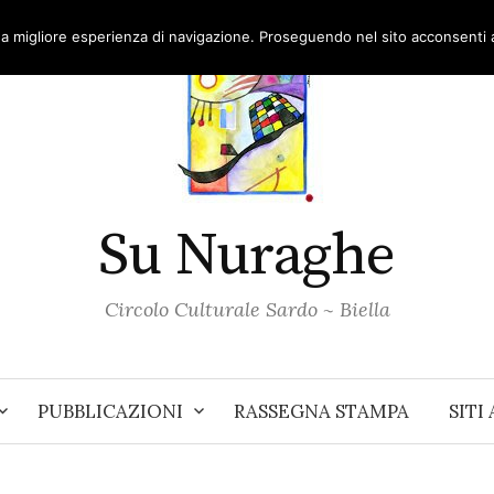
una migliore esperienza di navigazione. Proseguendo nel sito acconsenti al
Su Nuraghe
Circolo Culturale Sardo ~ Biella
PUBBLICAZIONI
RASSEGNA STAMPA
SITI