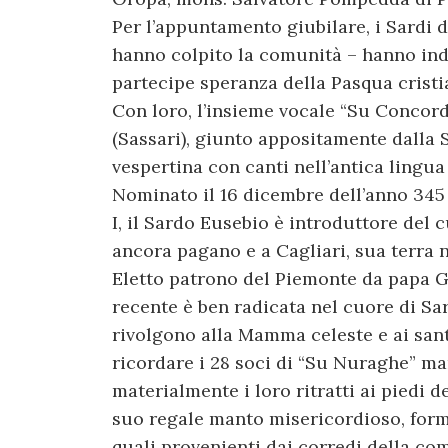
Per l’appuntamento giubilare, i Sardi di
hanno colpito la comunità – hanno indos
partecipe speranza della Pasqua cristi
Con loro, l’insieme vocale “Su Conco
(Sassari), giunto appositamente dalla
vespertina con canti nell’antica lingua
Nominato il 16 dicembre dell’anno 345
I, il Sardo Eusebio è introduttore del
ancora pagano e a Cagliari, sua terra n
Eletto patrono del Piemonte da papa G
recente è ben radicata nel cuore di Sard
rivolgono alla Mamma celeste e ai santi
ricordare i 28 soci di “Su Nuraghe” ma
materialmente i loro ritratti ai piedi 
suo regale manto misericordioso, forma
quali provenienti dai corredi della com