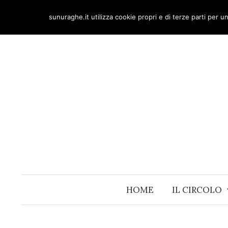
Skip
sunuraghe.it utilizza cookie propri e di terze parti per 
to
content
HOME
IL CIRCOLO