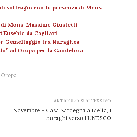
e
k
l
di
di suffragio con la presenza di Mons.
dI
et
vi
do di Mons. Massimo Giustetti
n
di
t’Eusebio da Cagliari
per Gemellaggio tra Nuraghes
rdu” ad Oropa per la Candelora
Oropa
ARTICOLO SUCCESSIVO
Novembre – Casa Sardegna a Biella, i
nuraghi verso l’UNESCO