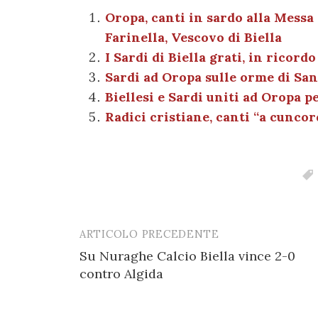
e
te
es
s
n
gr
Oropa, canti in sardo alla Messa 
Farinella, Vescovo di Biella
b
r
t
A
g
a
I Sardi di Biella grati, in ricor
o
p
er
m
Sardi ad Oropa sulle orme di San
o
p
Biellesi e Sardi uniti ad Oropa 
k
Radici cristiane, canti “a cunco
ARTICOLO PRECEDENTE
Post
Su Nuraghe Calcio Biella vince 2-0
navigation
contro Algida