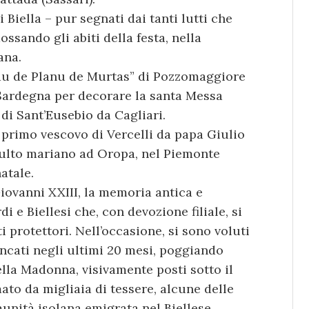
 Biella – pur segnati dai tanti lutti che
sando gli abiti della festa, nella
ana.
rdu de Planu de Murtas” di Pozzomaggiore
 Sardegna per decorare la santa Messa
 di Sant’Eusebio da Cagliari.
 primo vescovo di Vercelli da papa Giulio
 culto mariano ad Oropa, nel Piemonte
atale.
iovanni XXIII, la memoria antica e
i e Biellesi che, con devozione filiale, si
 protettori. Nell’occasione, si sono voluti
ncati negli ultimi 20 mesi, poggiando
della Madonna, visivamente posti sotto il
to da migliaia di tessere, alcune delle
unità isolana emigrata nel Biellese.