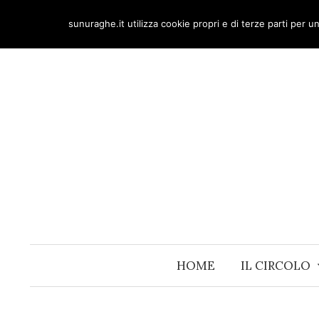
Skip
sunuraghe.it utilizza cookie propri e di terze parti per 
to
content
HOME
IL CIRCOLO