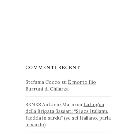
COMMENTI RECENTI
Stefania Cocco
su
È morto Ilio
Burruni di Ghilarza
SENES Antonio Mario
su
La lingua
della Brigata Sassari: “Si ses Italianu,
faedda in sardu” (se sei Italiano, parla
in sardo)