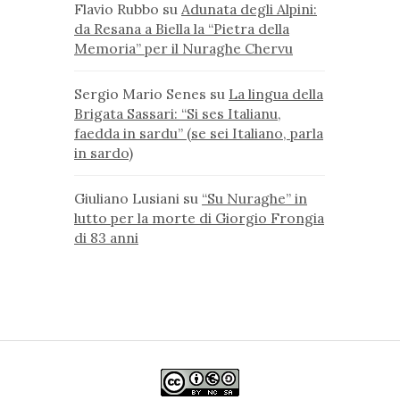
Flavio Rubbo
su
Adunata degli Alpini:
da Resana a Biella la “Pietra della
Memoria” per il Nuraghe Chervu
Sergio Mario Senes
su
La lingua della
Brigata Sassari: “Si ses Italianu,
faedda in sardu” (se sei Italiano, parla
in sardo)
Giuliano Lusiani
su
“Su Nuraghe” in
lutto per la morte di Giorgio Frongia
di 83 anni