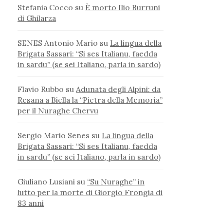
Stefania Cocco
su
È morto Ilio Burruni
di Ghilarza
SENES Antonio Mario
su
La lingua della
Brigata Sassari: “Si ses Italianu, faedda
in sardu” (se sei Italiano, parla in sardo)
Flavio Rubbo
su
Adunata degli Alpini: da
Resana a Biella la “Pietra della Memoria”
per il Nuraghe Chervu
Sergio Mario Senes
su
La lingua della
Brigata Sassari: “Si ses Italianu, faedda
in sardu” (se sei Italiano, parla in sardo)
Giuliano Lusiani
su
“Su Nuraghe” in
lutto per la morte di Giorgio Frongia di
83 anni