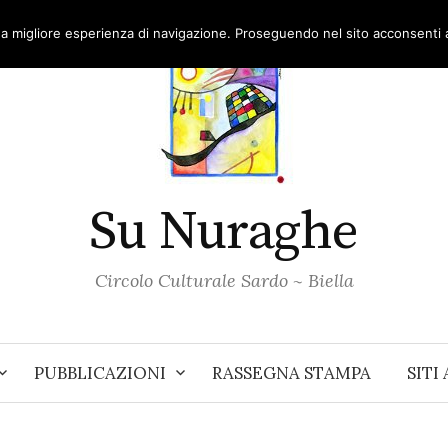
una migliore esperienza di navigazione. Proseguendo nel sito acconsenti al
Su Nuraghe
Circolo Culturale Sardo ~ Biella
PUBBLICAZIONI
RASSEGNA STAMPA
SITI