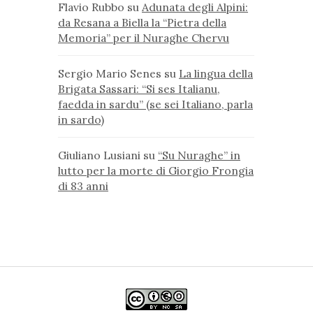
Flavio Rubbo
su
Adunata degli Alpini:
da Resana a Biella la “Pietra della
Memoria” per il Nuraghe Chervu
Sergio Mario Senes
su
La lingua della
Brigata Sassari: “Si ses Italianu,
faedda in sardu” (se sei Italiano, parla
in sardo)
Giuliano Lusiani
su
“Su Nuraghe” in
lutto per la morte di Giorgio Frongia
di 83 anni