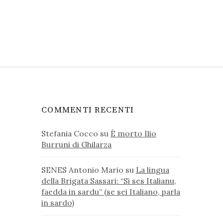
COMMENTI RECENTI
Stefania Cocco
su
È morto Ilio
Burruni di Ghilarza
SENES Antonio Mario
su
La lingua
della Brigata Sassari: “Si ses Italianu,
faedda in sardu” (se sei Italiano, parla
in sardo)