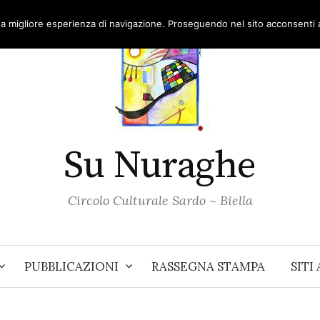
una migliore esperienza di navigazione. Proseguendo nel sito acconsenti al
Su Nuraghe
Circolo Culturale Sardo ~ Biella
PUBBLICAZIONI
RASSEGNA STAMPA
SITI