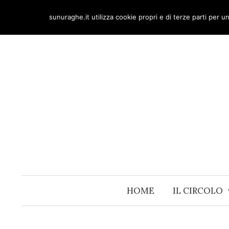
Skip
sunuraghe.it utilizza cookie propri e di terze parti per 
to
content
HOME
IL CIRCOLO