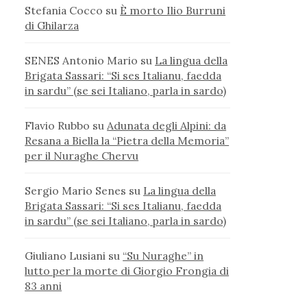
Stefania Cocco
su
È morto Ilio Burruni
di Ghilarza
SENES Antonio Mario
su
La lingua della
Brigata Sassari: “Si ses Italianu, faedda
in sardu” (se sei Italiano, parla in sardo)
Flavio Rubbo
su
Adunata degli Alpini: da
Resana a Biella la “Pietra della Memoria”
per il Nuraghe Chervu
Sergio Mario Senes
su
La lingua della
Brigata Sassari: “Si ses Italianu, faedda
in sardu” (se sei Italiano, parla in sardo)
Giuliano Lusiani
su
“Su Nuraghe” in
lutto per la morte di Giorgio Frongia di
83 anni